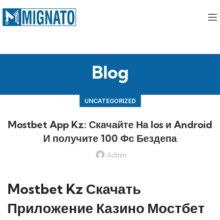
Blog
UNCATEGORIZED
Mostbet App Kz: Скачайте На Ios и Android
И получите 100 Фс Бездепа
Admin
Mostbet Kz Скачать
Приложение Казино Мостбет