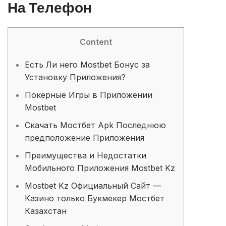
На Телефон
Content
Есть Ли него Mostbet Бонус за
Установку Приложения?
Покерные Игры в Приложении
Mostbet
Скачать Мостбет Apk Последнюю
предположение Приложения
Преимущества и Недостатки
Мобильного Приложения Mostbet Kz
Mostbet Kz Официальный Сайт —
Казино только Букмекер Мостбет
Казахстан