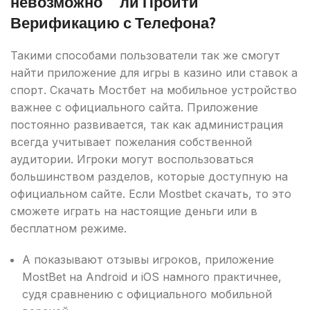
невозможно” “ли Пройти
Верификацию с Телефона?
Такими способами пользователи так же смогут
найти приложение для игры в казино или ставок а
спорт. Скачать Мостбет на мобильное устройство
важнее с официального сайта. Приложение
постоянно развивается, так как администрация
всегда учитывает пожелания собственной
аудитории. Игроки могут воспользоваться
большинством разделов, которые доступную на
официальном сайте. Если Mostbet скачать, то это
сможете играть на настоящие деньги или в
бесплатном режиме.
А показывают отзывы игроков, приложение
MostBet на Android и iOS намного практичнее,
судя сравнению с официального мобильной