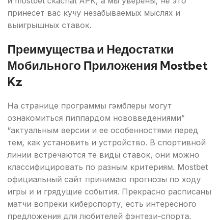
и mostbet ckachat APK, а мы уверены, не это
принесет вас кучу незабываемых мыслях и
выигрышных ставок.
Преимущества и Недостатки
Мобильного Приложения Mostbet
Kz
На странице программы гэмблеры могут
ознакомиться пиппардом нововведениями”
“актуальным версии и ее особенностями перед
тем, как установить и устройство. В спортивной
линии встречаются те виды ставок, они можно
классифицировать по разным критериям. Mostbet
официальный сайт принимаю прогнозы по ходу
игры и и грядущие события. Прекрасно расписаны
матчи вопреки киберспорту, есть интересного
предложения для любителей фэнтези-спорта.