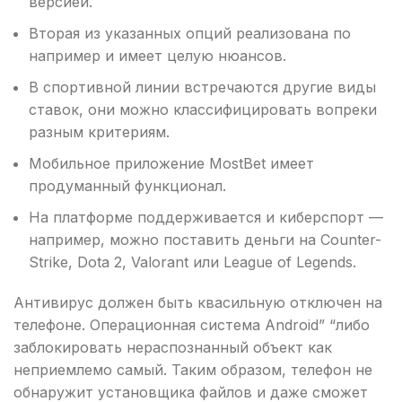
версией.
Вторая из указанных опций реализована по
например и имеет целую нюансов.
В спортивной линии встречаются другие виды
ставок, они можно классифицировать вопреки
разным критериям.
Мобильное приложение MostBet имеет
продуманный функционал.
На платформе поддерживается и киберспорт —
например, можно поставить деньги на Counter-
Strike, Dota 2, Valorant или League of Legends.
Антивирус должен быть квасильную отключен на
телефоне. Операционная система Android” “либо
заблокировать нераспознанный объект как
неприемлемо самый. Таким образом, телефон не
обнаружит установщика файлов и даже сможет