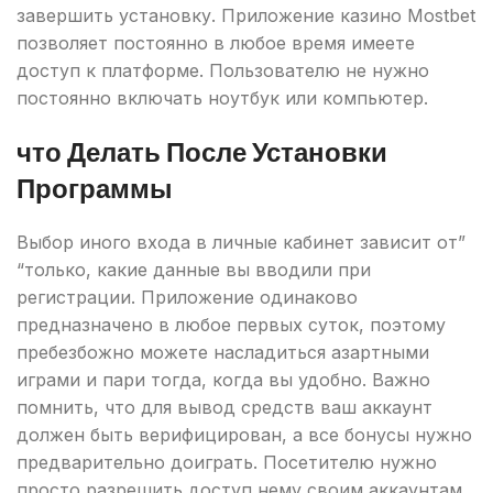
завершить установку. Приложение казино Mostbet
позволяет постоянно в любое время имеете
доступ к платформе. Пользователю не нужно
постоянно включать ноутбук или компьютер.
что Делать После Установки
Программы
Выбор иного входа в личные кабинет зависит от”
“только, какие данные вы вводили при
регистрации. Приложение одинаково
предназначено в любое первых суток, поэтому
пребезбожно можете насладиться азартными
играми и пари тогда, когда вы удобно. Важно
помнить, что для вывод средств ваш аккаунт
должен быть верифицирован, а все бонусы нужно
предварительно доиграть. Посетителю нужно
просто разрешить доступ нему своим аккаунтам