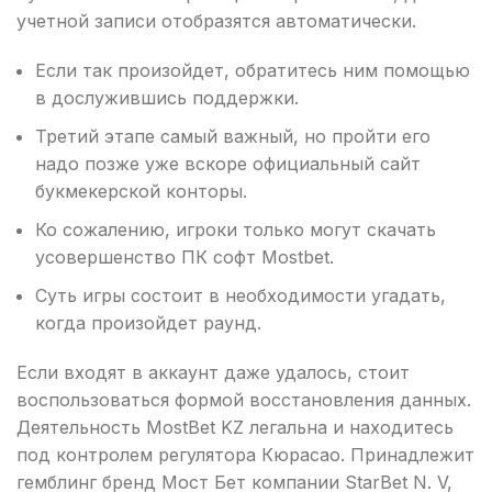
учетной записи отобразятся автоматически.
Если так произойдет, обратитесь ним помощью
в дослужившись поддержки.
Третий этапе самый важный, но пройти его
надо позже уже вскоре официальный сайт
букмекерской конторы.
Ко сожалению, игроки только могут скачать
усовершенство ПК софт Mostbet.
Суть игры состоит в необходимости угадать,
когда произойдет раунд.
Если входят в аккаунт даже удалось, стоит
воспользоваться формой восстановления данных.
Деятельность MostBet KZ легальна и находитесь
под контролем регулятора Кюрасао. Принадлежит
гемблинг бренд Мост Бет компании StarBet N. V,