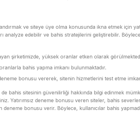
azandırmak ve siteye üye olma konusunda ikna etmek için ya
ı analyze edebilir ve bahis stratejilerini geliştirebilir. Böy
yan şirketimizde, yüksek oranlar etken olarak görülmektedi
 oranlarla bahis yapma imkanı bulunmaktadır.
z deneme bonusu vererek, sitenin hizmetlerini test etme imka
 de bahis sitesinin güvenilirliği hakkında bilgi edinmek mümkü
iz. Yatırımsız deneme bonusu veren siteler, bahis severler i
n deneme bonusu verir. Böylece, kullanıcılar bahis yapmad