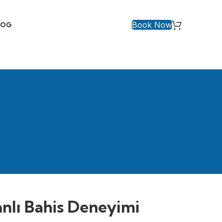
Book Now
LOG
anlı Bahis Deneyimi