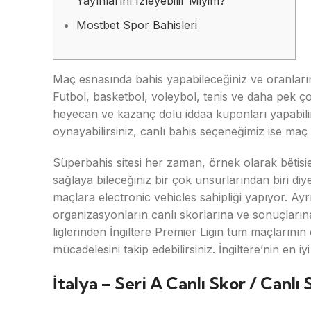
Yayınlarını Izleyebilir Miyim?
Mostbet Spor Bahisleri
Maç esnasında bahis yapabileceğiniz ve oranların a
Futbol, basketbol, voleybol, tenis ve daha pek ço
heyecan ve kazanç dolu iddaa kuponları yapabili
oynayabilirsiniz, canlı bahis seçeneğimiz ise m
Süperbahis sitesi her zaman, örnek olarak bêtisi
sağlaya bileceğiniz bir çok unsurlarından biri diy
maçlara electronic vehicles sahipliği yapıyor. A
organizasyonların canlı skorlarına ve sonuçlarına
liglerinden İngiltere Premier Ligin tüm maçlarını
mücadelesini takip edebilirsiniz. İngiltere’nin en i
İtalya – Seri A Canlı Skor / Canlı