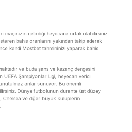
 maçınızın getirdiği heyecana ortak olabilirsiniz.
österen bahis oranlarını yakından takip ederek
nce kendi Mostbet tahmininizi yaparak bahis
ulmaktadır ve buda şans ve kazanç dengesini
olan UEFA Şampiyonlar Ligi, heyecan verici
e unutulmaz anlar sunuyor. Bu önemli
bilirsiniz. Dünya futbolunun durante üst düzey
d, Chelsea ve diğer büyük kulüplerin
.