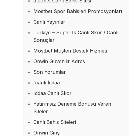
Jojobet Canlı Bahis Sitesi
Mostbet Spor Bahisleri Promosyonları
Canlı Yayınlar
Türkiye – Süper Ik Canlı Skor / Canlı
Sonuçlar
Mostbet Müşteri Destek Hizmeti
Onwin Güvenilir Adres
Son Yorumlar
“canlı İddaa
Iddaa Canlı Skor
Yatırımsız Deneme Bonusu Veren
Siteler
Canlı Bahis Siteleri
Onwin Giriş