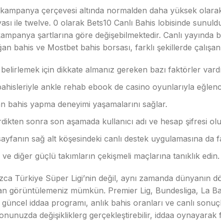
, bir kampanya çerçevesi altında normalden daha yüksek ola
ası ile twelve. 0 olarak Bets10 Canlı Bahis lobisinde sunuldu
ampanya şartlarına göre değişebilmektedir. Canlı yayında b
an bahis ve Mostbet bahis borsası, farklı şekillerde çalışan i
elirlemek için dikkate almanız gereken bazı faktörler vardı
ahisleriyle ankle rehab ebook de casino oyunlarıyla eğlencel
an bahis yapma deneyimi yaşamalarını sağlar.
izi girdikten sonra son aşamada kullanıcı adı ve hesap şifresi 
sayfanın sağ alt köşesindeki canlı destek uygulamasına da 
 diğer güçlü takımların çekişmeli maçlarına tanıklık edin.
ızca Türkiye Süper Ligi’nin değil, aynı zamanda dünyanın dö
nbean görüntülemeniz mümkün. Premier Lig, Bundesliga, La B
güncel iddaa programı, anlık bahis oranları ve canlı sonuçlar
nunuzda değişikliklerg gerçekleştirebilir, iddaa oynayarak 