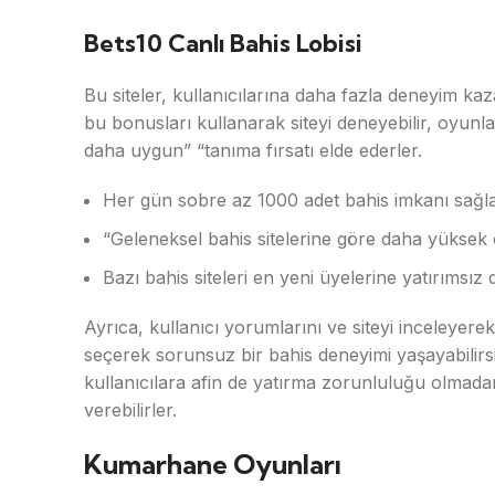
Bets10 Canlı Bahis Lobisi
Bu siteler, kullanıcılarına daha fazla deneyim k
bu bonusları kullanarak siteyi deneyebilir, oyunlar
daha uygun” “tanıma fırsatı elde ederler.
Her gün sobre az 1000 adet bahis imkanı sağla
“Geleneksel bahis sitelerine göre daha yüksek
Bazı bahis siteleri en yeni üyelerine yatırımsı
Ayrıca, kullanıcı yorumlarını ve siteyi inceleyerek
seçerek sorunsuz bir bahis deneyimi yaşayabilirsin
kullanıcılara afin de yatırma zorunluluğu olmada
verebilirler.
Kumarhane Oyunları