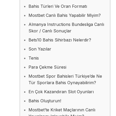
Bahis Türleri Ve Oran Formatı
Mostbet Canlı Bahis Yapabilir Miyim?
Almanya Instructions Bundesliga Canlı
Skor / Canlı Sonuçlar
Bets10 Bahis Sihirbazı Nelerdir?
Son Yazılar
Tenis
Para Çekme Süresi
Mostbet Spor Bahisleri Türkiye’de Ne
Tür Sporlara Bahis Oynayabilirim?
En Çok Kazandıran Slot Oyunları
Bahis Oluşturun!
Mostbet’te Kriket Maçlarının Canlı