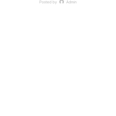
Posted by
Admin