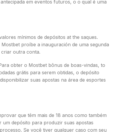
 antecipada em eventos futuros, o o qual é uma
 valores mínimos de depósitos at the saques.
A Mostbet proíbe a inauguración de uma segunda
criar outra conta.
. Para obter o Mostbet bônus de boas-vindas, to
odadas grátis para serem obtidas, o depósito
isponibilizar suas apostas na área de esportes
comprovar que têm mais de 18 anos como também
zer um depósito para produzir suas apostas
processo. Se você tiver qualquer caso com seu