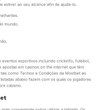
 estiver ao seu alcance afin de ajudá-lo.
melhantes.
 do mundo.
hão.
ventos esportivos incluindo crickinfo, futebol,
 apostas em casinos on the internet que têm
 tais como Termos e Condições da Mostbet ao
 listadas abaixo fazem com os quais os jogadores
re cassino.
bet
mais conveniente sobre utilizar a tablado. Os