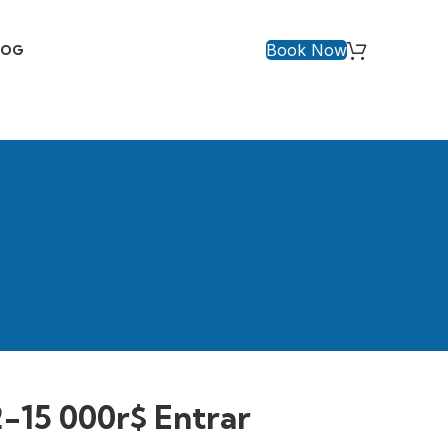
Book Now
LOG
12-15 000r$ Entrar