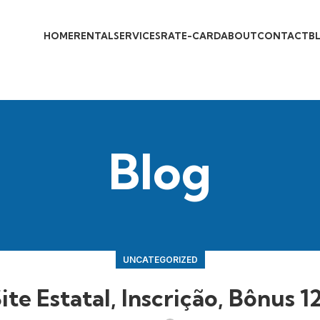
HOME
RENTAL
SERVICES
RATE-CARD
ABOUT
CONTACT
B
Blog
UNCATEGORIZED
ite Estatal, Inscrição, Bônus 