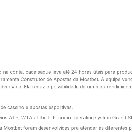
o na conta, cada saque leva até 24 horas úteis para produc
rramenta Construtor de Apostas da Mostbet. A equipe ven
ersária. Ela reduz a possibilidade de um mau rendimient
de cassino e apostas esportivas.
neios ATP, WTA at the ITF, como operating system Grand S
 na Mostbet foram desenvolvidas pra atender às diferentes 