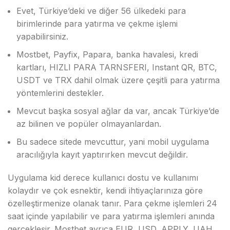
Evet, Türkiye’deki ve diğer 56 ülkedeki para
birimlerinde para yatırma ve çekme işlemi
yapabilirsiniz.
Mostbet, Payfix, Papara, banka havalesi, kredi
kartları, HIZLI PARA TARNSFERI, Instant QR, BTC,
USDT ve TRX dahil olmak üzere çeşitli para yatırma
yöntemlerini destekler.
Mevcut başka sosyal ağlar da var, ancak Türkiye’de
az bilinen ve popüler olmayanlardan.
Bu sadece sitede mevcuttur, yani mobil uygulama
aracılığıyla kayıt yaptırırken mevcut değildir.
Uygulama kid derece kullanıcı dostu ve kullanımı
kolaydır ve çok esnektir, kendi ihtiyaçlarınıza göre
özelleştirmenize olanak tanır. Para çekme işlemleri 24
saat içinde yapılabilir ve para yatırma işlemleri anında
gerçekleşir. Mostbet ayrıca EUR, USD, APPLY, UAH