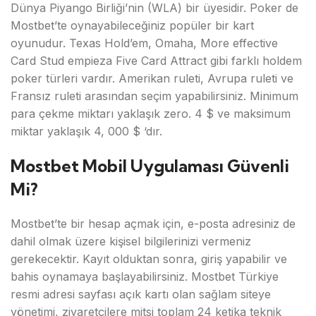
Dünya Piyango Birliği’nin (WLA) bir üyesidir. Poker de
Mostbet’te oynayabileceğiniz popüler bir kart
oyunudur. Texas Hold’em, Omaha, More effective
Card Stud empieza Five Card Attract gibi farklı holdem
poker türleri vardır. Amerikan ruleti, Avrupa ruleti ve
Fransız ruleti arasından seçim yapabilirsiniz. Minimum
para çekme miktarı yaklaşık zero. 4 $ ve maksimum
miktar yaklaşık 4, 000 $ ‘dır.
Mostbet Mobil Uygulaması Güvenli
Mi?
Mostbet’te bir hesap açmak için, e-posta adresiniz de
dahil olmak üzere kişisel bilgilerinizi vermeniz
gerekecektir. Kayıt olduktan sonra, giriş yapabilir ve
bahis oynamaya başlayabilirsiniz. Mostbet Türkiye
resmi adresi sayfası açık kartı olan sağlam siteye
yönetimi, ziyaretçilere mitsi toplam 24 ketika teknik