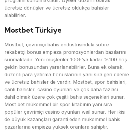
programı sunulmaktadır. Üyeler düzenli olarak
ücretsiz dönüşler ve ücretsiz oldukça bahisler
alabilirler.
Mostbet Türkiye
Mostbet, çevrimiçi bahis endüstrisindeki sobre
rekabetçi bonus empieza promosyonlardan bazılarını
sunmaktadır. Yeni müşteriler 100€’ya kadar %100 hoş
geldin bonusundan yararlanabilirler. Buna ek olarak,
düzenli para yatırma bonuslarının yanı sıra geri ödeme
ve ücretsiz bahisler de vardır. Mostbet, spor bahisleri,
canlı bahisler, casino oyunları ve çok daha fazlası
dahil olmak üzere çok çeşitli bahis seçenekleri sunar.
Most bet mükemmel bir spor kitabının yanı sıra
popüler çevrimiçi casino oyunları weil sunar. Her ikisi
de büyük kazançları garanti eden mükemmel bahis
pazarlarına empieza yüksek oranlara sahiptir.