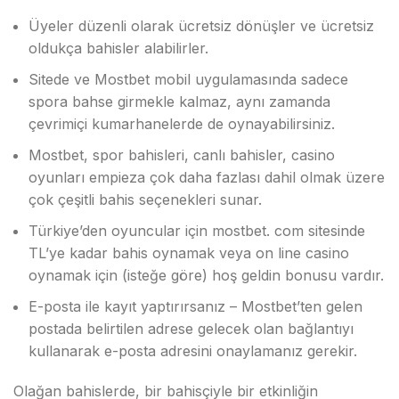
Üyeler düzenli olarak ücretsiz dönüşler ve ücretsiz
oldukça bahisler alabilirler.
Sitede ve Mostbet mobil uygulamasında sadece
spora bahse girmekle kalmaz, aynı zamanda
çevrimiçi kumarhanelerde de oynayabilirsiniz.
Mostbet, spor bahisleri, canlı bahisler, casino
oyunları empieza çok daha fazlası dahil olmak üzere
çok çeşitli bahis seçenekleri sunar.
Türkiye’den oyuncular için mostbet. com sitesinde
TL’ye kadar bahis oynamak veya on line casino
oynamak için (isteğe göre) hoş geldin bonusu vardır.
E-posta ile kayıt yaptırırsanız – Mostbet’ten gelen
postada belirtilen adrese gelecek olan bağlantıyı
kullanarak e-posta adresini onaylamanız gerekir.
Olağan bahislerde, bir bahisçiyle bir etkinliğin