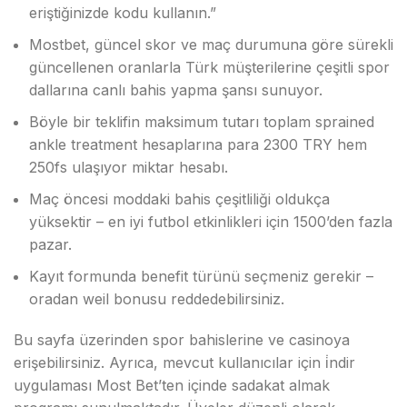
eriştiğinizde kodu kullanın.”
Mostbet, güncel skor ve maç durumuna göre sürekli
güncellenen oranlarla Türk müşterilerine çeşitli spor
dallarına canlı bahis yapma şansı sunuyor.
Böyle bir teklifin maksimum tutarı toplam sprained
ankle treatment hesaplarına para 2300 TRY hem
250fs ulaşıyor miktar hesabı.
Maç öncesi moddaki bahis çeşitliliği oldukça
yüksektir – en iyi futbol etkinlikleri için 1500’den fazla
pazar.
Kayıt formunda benefit türünü seçmeniz gerekir –
oradan weil bonusu reddedebilirsiniz.
Bu sayfa üzerinden spor bahislerine ve casinoya
erişebilirsiniz. Ayrıca, mevcut kullanıcılar için i̇ndir
uygulaması Most Bet’ten içinde sadakat almak