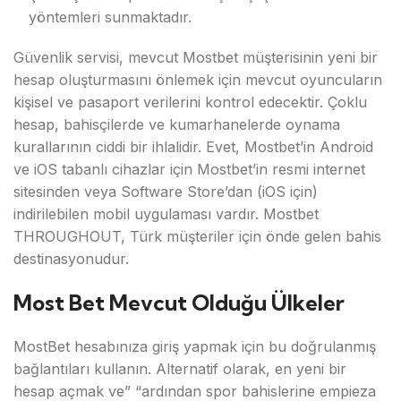
yöntemleri sunmaktadır.
Güvenlik servisi, mevcut Mostbet müşterisinin yeni bir
hesap oluşturmasını önlemek için mevcut oyuncuların
kişisel ve pasaport verilerini kontrol edecektir. Çoklu
hesap, bahisçilerde ve kumarhanelerde oynama
kurallarının ciddi bir ihlalidir. Evet, Mostbet’in Android
ve iOS tabanlı cihazlar için Mostbet’in resmi internet
sitesinden veya Software Store’dan (iOS için)
indirilebilen mobil uygulaması vardır. Mostbet
THROUGHOUT, Türk müşteriler için önde gelen bahis
destinasyonudur.
Most Bet Mevcut Olduğu Ülkeler
MostBet hesabınıza giriş yapmak için bu doğrulanmış
bağlantıları kullanın. Alternatif olarak, en yeni bir
hesap açmak ve” “ardından spor bahislerine empieza