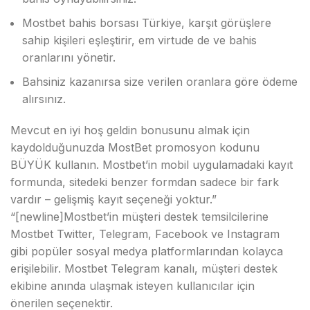
Mostbet bahis borsası Türkiye, karşıt görüşlere
sahip kişileri eşleştirir, em virtude de ve bahis
oranlarını yönetir.
Bahsiniz kazanırsa size verilen oranlara göre ödeme
alırsınız.
Mevcut en iyi hoş geldin bonusunu almak için
kaydolduğunuzda MostBet promosyon kodunu
BÜYÜK kullanın. Mostbet’in mobil uygulamadaki kayıt
formunda, sitedeki benzer formdan sadece bir fark
vardır – gelişmiş kayıt seçeneği yoktur.”
“[newline]Mostbet’in müşteri destek temsilcilerine
Mostbet Twitter, Telegram, Facebook ve Instagram
gibi popüler sosyal medya platformlarından kolayca
erişilebilir. Mostbet Telegram kanalı, müşteri destek
ekibine anında ulaşmak isteyen kullanıcılar için
önerilen seçenektir.