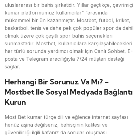
uluslararası bir bahis şirketidir. Yıllar geçtikçe, çevrimiçi
kumar platformumuz kullanıcılar” “arasında
mükemmel bir ün kazanmıştır. Mostbet, futbol, kriket,
basketbol, tenis ve daha pek çok popüler spor da dahil
olmak üzere çok çeşitli spor bahis seçenekleri
sunmaktadır. Mostbet, kullanıcılara karşılaşabilecekleri
her türlü sorunda yardımcı olmak için Canlı Sohbet, E-
posta ve Telegram aracılığıyla 7/24 müşteri desteği
sağlar.
Herhangi Bir Sorunuz Va Mı? –
Mostbet Ile Sosyal Medyada Bağlantı
Kurun
Most Bet kumar türçe dili ve eğlence internet sayfası
henüz aşina değilseniz, bahisçinin kalitesi ve
güvenilirliği ilgili kafanız da sorular oluşması