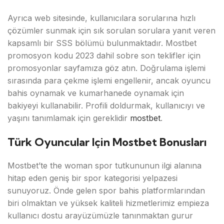
Ayrıca web sitesinde, kullanıcılara sorularına hızlı
çözümler sunmak için sık sorulan sorulara yanıt veren
kapsamlı bir SSS bölümü bulunmaktadır. Mostbet
promosyon kodu 2023 dahil sobre son teklifler için
promosyonlar sayfamıza göz atın. Doğrulama işlemi
sırasında para çekme işlemi engellenir, ancak oyuncu
bahis oynamak ve kumarhanede oynamak için
bakiyeyi kullanabilir. Profili doldurmak, kullanıcıyı ve
yaşını tanımlamak için gereklidir
mostbet
.
Türk Oyuncular Için Mostbet Bonusları
Mostbet’te the woman spor tutkununun ilgi alanına
hitap eden geniş bir spor kategorisi yelpazesi
sunuyoruz. Önde gelen spor bahis platformlarından
biri olmaktan ve yüksek kaliteli hizmetlerimiz empieza
kullanıcı dostu arayüzümüzle tanınmaktan gurur