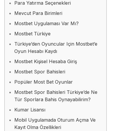
Para Yatırma Seçenekleri
Mevcut Para Birimleri
Mostbet Uygulaması Var Mı?
Mostbet Türkiye
Türkiye’den Oyuncular Için Mostbet’e
Oyun Hesabı Kaydı
Mostbet Kişisel Hesaba Giriş
Mostbet Spor Bahisleri
Popüler Most Bet Oyunlar
Mostbet Spor Bahisleri Türkiye’de Ne
Tür Sporlara Bahis Oynayabilirim?
Kumar Lisansı
Mobil Uygulamada Oturum Açma Ve
Kayıt Olma Özellikleri