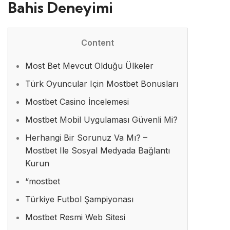
Bahis Deneyimi
Content
Most Bet Mevcut Olduğu Ülkeler
Türk Oyuncular Için Mostbet Bonusları
Mostbet Casino İncelemesi
Mostbet Mobil Uygulaması Güvenli Mi?
Herhangi Bir Sorunuz Va Mı? –
Mostbet Ile Sosyal Medyada Bağlantı
Kurun
“mostbet
Türkiye Futbol Şampiyonası
Mostbet Resmi Web Sitesi