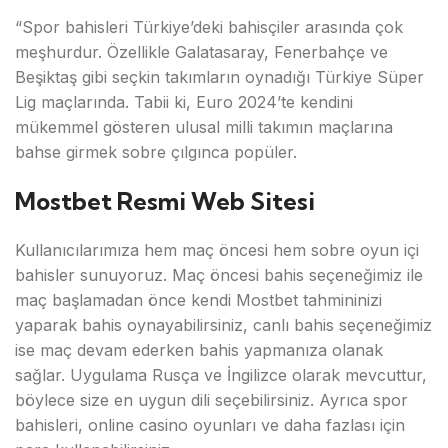
“Spor bahisleri Türkiye’deki bahisçiler arasında çok
meşhurdur. Özellikle Galatasaray, Fenerbahçe ve
Beşiktaş gibi seçkin takımların oynadığı Türkiye Süper
Lig maçlarında. Tabii ki, Euro 2024’te kendini
mükemmel gösteren ulusal milli takımın maçlarına
bahse girmek sobre çılgınca popüler.
Mostbet Resmi Web Sitesi
Kullanıcılarımıza hem maç öncesi hem sobre oyun içi
bahisler sunuyoruz. Maç öncesi bahis seçeneğimiz ile
maç başlamadan önce kendi Mostbet tahmininizi
yaparak bahis oynayabilirsiniz, canlı bahis seçeneğimiz
ise maç devam ederken bahis yapmanıza olanak
sağlar. Uygulama Rusça ve İngilizce olarak mevcuttur,
böylece size en uygun dili seçebilirsiniz. Ayrıca spor
bahisleri, online casino oyunları ve daha fazlası için