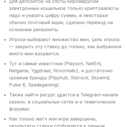
Для депозитов на слоты киромарусом
электронных кошельков только криптовалюты
надо и указать цифру суммы, в некоторых
обычно почтовый ящик, сделано перевод на
основные реквизиты.
Игроки выбирают множество мин, цель игрока
— закрыть эту ставку до только, как выбранное
много мин взорвется.
Тут а самые известные (Playson, NetEnt,
Netgame, Yggdrasil, Novomatic), и достаточно
громкие бренды (Playhub, Skilrock, Skywind,
Pulse 8, Spadegaming).
Также найти ресурс удастся в Telegram-канале
казино, в социальных сетях и и тематических
форумах.
Как только матч или игра завершены,
результаты ставки отобразятся в личном