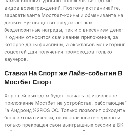
самых высоких уровню положены выгодные
видов вознаграждений. Поэтому активничайте,
зарабатывайте Мостбет-коины и обменивайте на
деньги. Руководство предлагает как
бездепозитные награды, так и с внесением денег.
К одним относится скачивание приложения, за
которое даны фриспины, а эксклавов мониторинг
соцсетей ддя получения промокодов только
ваучеров.
Ставки На Спорт же Лайв-события В
Мостбет Спорт
Хорошей выходом будет скачать официальное
приложение Мостбет на устройства, работающие”
“а Андроид%2FiOS ОС. Только позволит обходить
блок автоматически, не использовать зеркало и
только прекращая свои выигрышные сессии в БК,