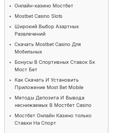
Онлайн-казино Мостбет
Mostbet Casino Slots
Широкий Выбор Азартных
Развлечений
Скачать Mostbet Casino Для
Мобильных
Бонусы В Спортивных Ставок Бк
Мост Бет
Как Скачать И Установить
Приложение Most Bet Mobile
Методы Депозита И Вывода
неснижаемых В Мостбет Casino
Мостбет Онлайн Казино только
Ставки На Спорт