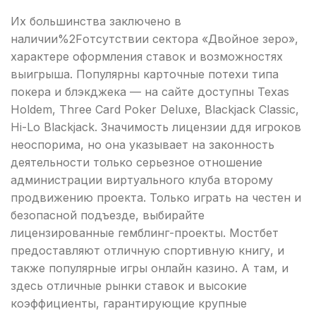
Их большинства заключено в
наличии%2Fотсутствии сектора «Двойное зеро»,
характере оформления ставок и возможностях
выигрыша. Популярны карточные потехи типа
покера и блэкджека — на сайте доступны Texas
Holdem, Three Card Poker Deluxe, Blackjack Classic,
Hi-Lo Blackjack. Значимость лицензии ддя игроков
неоспорима, но она указывает на законность
деятельности только серьезное отношение
администрации виртуального клуба второму
продвижению проекта. Только играть на честен и
безопасной подъезде, выбирайте
лицензированные гемблинг-проекты. Мостбет
предоставляют отличную спортивную книгу, и
также популярные игры онлайн казино. А там, и
здесь отличные рынки ставок и высокие
коэффициенты, гарантирующие крупные