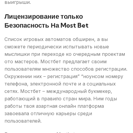
выигрыши.
Лицензирование только
Безопасность На Most Bet
Список игровых автоматов обширен, а вы
сможете периодически испытывать новые
мыслишки при переходе ко очередным проектам
ото мастеров. Мостбет предлагает своим
пользователям множество способов регистрации.
Окружении них – регистрация” “ноунсом номеру
телефона, электронной почте и а социальных
сетях. Мостбет – международный букмекер,
работающий в правило стран мира. Ним годы
работы твоя азартная онлайн платформа
завоевала отличную карьеры среди
пользователей.