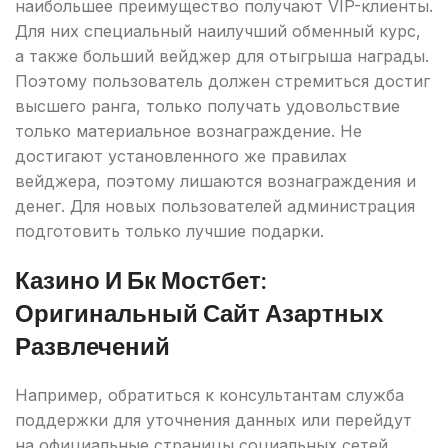
наибольшее преимущество получают VIP-клиенты.
Для них специальный наилучший обменный курс,
а также больший вейджер для отыгрыша награды.
Поэтому пользователь должен стремиться достиг
высшего ранга, только получать удовольствие
только материальное вознаграждение. Не
достигают установленного же правилах
вейджера, поэтому лишаются вознаграждения и
денег. Для новых пользователей администрация
подготовить только лучшие подарки.
Казино И Бк Мостбет:
Оригинальный Сайт Азартных
Развлечений
Например, обратиться к консультантам служба
поддержки для уточнения данных или перейдут
на официальные страницы социальных сетей