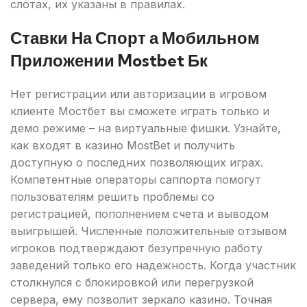
слотах, их указаны в правилах.
Ставки На Спорт а Мобильном
Приложении Mostbet Бк
Нет регистрации или авторизации в игровом
клиенте Мостбет вы сможете играть только и
демо режиме – на виртуальные фишки. Узнайте,
как входят в казино MostBet и получить
доступную о последних позволяющих играх.
Компетентные операторы саппорта помогут
пользователям решить проблемы со
регистрацией, пополнением счета и выводом
выигрышей. Численные положительные отзывом
игроков подтверждают безупречную работу
заведений только его надежность. Когда участник
столкнулся с блокировкой или перегрузкой
сервера, ему позволит зеркало казино. Точная