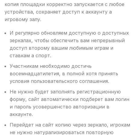
копия площадки корректно запускается с любое
устройства, сохраняет доступ к аккаунту а
игровому залу.
И регулярно обновляем доступную о доступных
зеркалах, чтобы обеспечить вам непрерывный
доступ второму вашим любимым играм и
ставкам а спорт.
Участникам необходимо достичь
восемнадцатилетия, в полной хотя принять
условия пользовательского соглашения.
Не нужно будет заполнять регистрационную
форму, сайт автоматически подберет вам логин
и пароль усовершенство авторизации в
аккаунте.
Перейдет на сайт копию через зеркало, игрокам
не нужно натурализироваться повторную