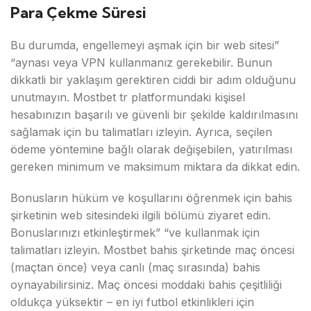
Para Çekme Süresi
Bu durumda, engellemeyi aşmak için bir web sitesi”
“aynası veya VPN kullanmanız gerekebilir. Bunun
dikkatli bir yaklaşım gerektiren ciddi bir adım olduğunu
unutmayın. Mostbet tr platformundaki kişisel
hesabınızın başarılı ve güvenli bir şekilde kaldırılmasını
sağlamak için bu talimatları izleyin. Ayrıca, seçilen
ödeme yöntemine bağlı olarak değişebilen, yatırılması
gereken minimum ve maksimum miktara da dikkat edin.
Bonusların hüküm ve koşullarını öğrenmek için bahis
şirketinin web sitesindeki ilgili bölümü ziyaret edin.
Bonuslarınızı etkinleştirmek” “ve kullanmak için
talimatları izleyin. Mostbet bahis şirketinde maç öncesi
(maçtan önce) veya canlı (maç sırasında) bahis
oynayabilirsiniz. Maç öncesi moddaki bahis çeşitliliği
oldukça yüksektir – en iyi futbol etkinlikleri için