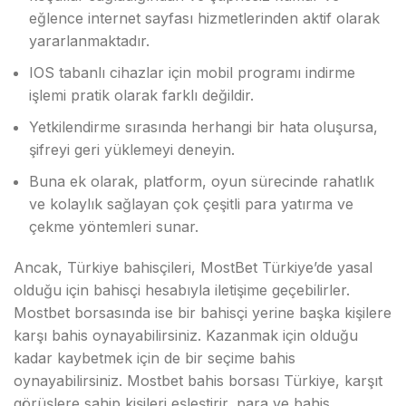
eğlence internet sayfası hizmetlerinden aktif olarak
yararlanmaktadır.
IOS tabanlı cihazlar için mobil programı indirme
işlemi pratik olarak farklı değildir.
Yetkilendirme sırasında herhangi bir hata oluşursa,
şifreyi geri yüklemeyi deneyin.
Buna ek olarak, platform, oyun sürecinde rahatlık
ve kolaylık sağlayan çok çeşitli para yatırma ve
çekme yöntemleri sunar.
Ancak, Türkiye bahisçileri, MostBet Türkiye’de yasal
olduğu için bahisçi hesabıyla iletişime geçebilirler.
Mostbet borsasında ise bir bahisçi yerine başka kişilere
karşı bahis oynayabilirsiniz. Kazanmak için olduğu
kadar kaybetmek için de bir seçime bahis
oynayabilirsiniz. Mostbet bahis borsası Türkiye, karşıt
görüşlere sahip kişileri eşleştirir, para ve bahis