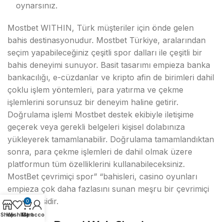
oynarsınız.
Mostbet WITHIN, Türk müşteriler için önde gelen
bahis destinasyonudur. Mostbet Türkiye, aralarından
seçim yapabileceğiniz çeşitli spor dalları ile çeşitli bir
bahis deneyimi sunuyor. Basit tasarımı empieza banka
bankacılığı, e-cüzdanlar ve kripto afin de birimleri dahil
çoklu işlem yöntemleri, para yatırma ve çekme
işlemlerini sorunsuz bir deneyim haline getirir.
Doğrulama işlemi Mostbet destek ekibiyle iletişime
geçerek veya gerekli belgeleri kişisel dolabınıza
yükleyerek tamamlanabilir. Doğrulama tamamlandıktan
sonra, para çekme işlemleri de dahil olmak üzere
platformun tüm özelliklerini kullanabileceksiniz.
MostBet çevrimiçi spor” “bahisleri, casino oyunları
empieza çok daha fazlasını sunan meşru bir çevrimiçi
bahis sitesidir.
0
Shop
Wishlist
My account
Cart