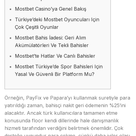
Mostbet Casino’ya Genel Bakış
Türkiye’deki Mostbet Oyuncuları Için
Çok Çeşitli Oyunlar
Mostbet Bahis İadesi: Geri Alım
Akümülatörleri Ve Tekli Bahisler
Mostbet’te Hatlar Ve Canlı Bahisler
Mostbet Türkiye’de Spor Bahisleri Için
Yasal Ve Güvenli Bir Platform Mu?
Örneğin, PayFix ve Papara’yı kullanmak suretiyle para
yatırıldığı zaman, bahisçi nakit geri ödemenin %25’ini
alacaktır. Ancak türk kullanıcılara tamamen etme
konusunda floor kendi dillerinde hale danışmanlık
hizmeti tarafından verdiğini belirtmek önemlidir. Çok
desteğe uygundur para çekme, çünkü daha iyiler olası