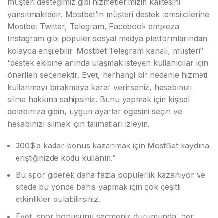
müşteri desteğimiz gibi hizmetlerimizin kalitesini
yansıtmaktadır. Mostbet’in müşteri destek temsilcilerine
Mostbet Twitter, Telegram, Facebook empieza
Instagram gibi popüler sosyal medya platformlarından
kolayca erişilebilir. Mostbet Telegram kanalı, müşteri”
“destek ekibine anında ulaşmak isteyen kullanıcılar için
önerilen seçenektir. Evet, herhangi bir nedenle hizmeti
kullanmayı bırakmaya karar verirseniz, hesabınızı
silme hakkına sahipsiniz. Bunu yapmak için kişisel
dolabınıza gidin, uygun ayarlar öğesini seçin ve
hesabınızı silmek için talimatları izleyin.
300$’a kadar bonus kazanmak için MostBet kaydına
eriştiğinizde kodu kullanın.”
Bu spor giderek daha fazla popülerlik kazanıyor ve
sitede bu yönde bahis yapmak için çok çeşitli
etkinlikler bulabilirsiniz.
Evet, spor bonusunu seçmeniz durumunda, her