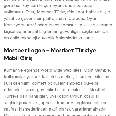
göre her kayıttan keçen oyuncunun postuna
yollanıyor. Evet, Mostbet Türkiye’de spor bahisleri için
yasal ve güvenli bir platformdur. Curacao Oyun
Komisyonu tarafından lisanslanmıştır ve kullanıcılarının
kişisel ve finansal bilgilerinin güvenliğini sağlamak için
en child teknoloji güvenlik önlemlerini kullanır.
Mostbet Logon – Mostbet Türkiye
Mobil Giriş
Kumar ve eğlence world wide web sitesi Most Gamble,
kullanıcılar yüksek kaliteli hizmetler, resmi net sitesine
sürekli erişim, cömert bonuslar empieza güvenli
ödemeler sunan güvenilir bir bahis sitesidir. Mostbet
Türkiye den bahisçiler, üyelik için uygun koşullar
sağladığından ve şüphesiz kumar ve eğlence internet
sayfası hizmetlerinden aktif olarak yararlanmaktadır.
Mostbet Türkiye pra oyunları kumar ve eğlence şirket