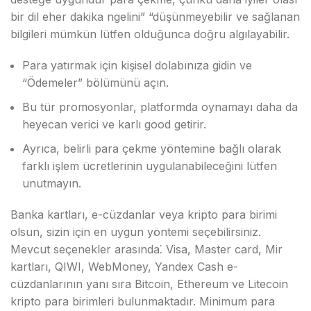
bir dil eher dakika ngelini” “düşünmeyebilir ve sağlanan
bilgileri mümkün lütfen olduğunca doğru algılayabilir.
Para yatırmak için kişisel dolabınıza gidin ve
“Ödemeler” bölümünü açın.
Bu tür promosyonlar, platformda oynamayı daha da
heyecan verici ve karlı good getirir.
Ayrıca, belirli para çekme yöntemine bağlı olarak
farklı işlem ücretlerinin uygulanabileceğini lütfen
unutmayın.
Banka kartları, e-cüzdanlar veya kripto para birimi
olsun, sizin için en uygun yöntemi seçebilirsiniz.
Mevcut seçenekler arasında⁚ Visa, Master card, Mir
kartları, QIWI, WebMoney, Yandex Cash e-
cüzdanlarının yanı sıra Bitcoin, Ethereum ve Litecoin
kripto para birimleri bulunmaktadır. Minimum para