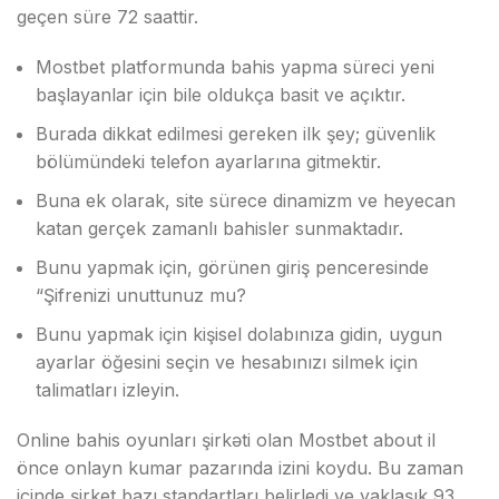
geçen süre 72 saattir.
Mostbet platformunda bahis yapma süreci yeni
başlayanlar için bile oldukça basit ve açıktır.
Burada dikkat edilmesi gereken ilk şey; güvenlik
bölümündeki telefon ayarlarına gitmektir.
Buna ek olarak, site sürece dinamizm ve heyecan
katan gerçek zamanlı bahisler sunmaktadır.
Bunu yapmak için, görünen giriş penceresinde
“Şifrenizi unuttunuz mu?
Bunu yapmak için kişisel dolabınıza gidin, uygun
ayarlar öğesini seçin ve hesabınızı silmek için
talimatları izleyin.
Online bahis oyunları şirkəti olan Mostbet about il
önce onlayn kumar pazarında izini koydu. Bu zaman
içinde şirket bazı standartları belirledi ve yaklaşık 93