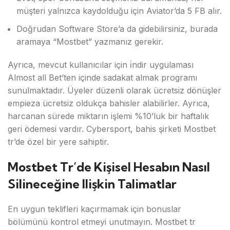
müşteri yalnızca kaydolduğu için Aviator’da 5 FB alır.
Doğrudan Software Store’a da gidebilirsiniz, burada
aramaya “Mostbet” yazmanız gerekir.
Ayrıca, mevcut kullanıcılar için i̇ndir uygulaması
Almost all Bet’ten içinde sadakat almak programı
sunulmaktadır. Üyeler düzenli olarak ücretsiz dönüşler
empieza ücretsiz oldukça bahisler alabilirler. Ayrıca,
harcanan sürede miktarın işlemi %10’luk bir haftalık
geri ödemesi vardır. Cybersport, bahis şirketi Mostbet
tr’de özel bir yere sahiptir.
Mostbet Tr’de Kişisel Hesabın Nasıl
Silineceğine Ilişkin Talimatlar
En uygun teklifleri kaçırmamak için bonuslar
bölümünü kontrol etmeyi unutmayın. Mostbet tr