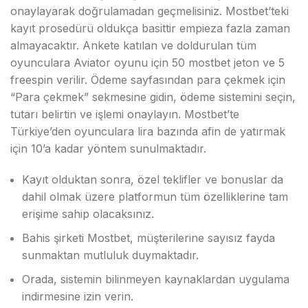
onaylayarak doğrulamadan geçmelisiniz. Mostbet’teki
kayıt prosedürü oldukça basittir empieza fazla zaman
almayacaktır. Ankete katılan ve doldurulan tüm
oyunculara Aviator oyunu için 50 mostbet jeton ve 5
freespin verilir. Ödeme sayfasından para çekmek için
“Para çekmek” sekmesine gidin, ödeme sistemini seçin,
tutarı belirtin ve işlemi onaylayın. Mostbet’te
Türkiye’den oyunculara lira bazında afin de yatırmak
için 10’a kadar yöntem sunulmaktadır.
Kayıt olduktan sonra, özel teklifler ve bonuslar da
dahil olmak üzere platformun tüm özelliklerine tam
erişime sahip olacaksınız.
Bahis şirketi Mostbet, müşterilerine sayısız fayda
sunmaktan mutluluk duymaktadır.
Orada, sistemin bilinmeyen kaynaklardan uygulama
indirmesine izin verin.