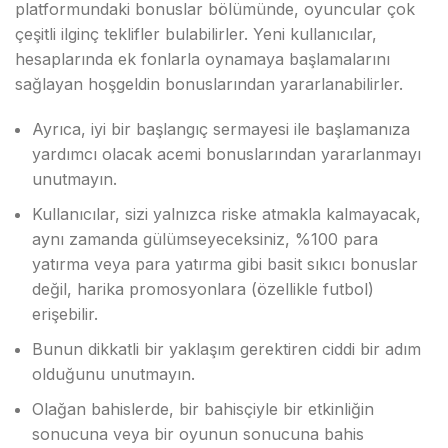
platformundaki bonuslar bölümünde, oyuncular çok
çeşitli ilginç teklifler bulabilirler. Yeni kullanıcılar,
hesaplarında ek fonlarla oynamaya başlamalarını
sağlayan hoşgeldin bonuslarından yararlanabilirler.
Ayrıca, iyi bir başlangıç sermayesi ile başlamanıza
yardımcı olacak acemi bonuslarından yararlanmayı
unutmayın.
Kullanıcılar, sizi yalnızca riske atmakla kalmayacak,
aynı zamanda gülümseyeceksiniz, %100 para
yatırma veya para yatırma gibi basit sıkıcı bonuslar
değil, harika promosyonlara (özellikle futbol)
erişebilir.
Bunun dikkatli bir yaklaşım gerektiren ciddi bir adım
olduğunu unutmayın.
Olağan bahislerde, bir bahisçiyle bir etkinliğin
sonucuna veya bir oyunun sonucuna bahis