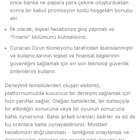
önce banka ne papara para çekme oluşturduktan
sonra bir kabul promosyon kodu hoşgeldin bonusu
alır.
İlk olarak, kişisel hesabınıza giriş yapmalı ve
“Finans” bölümünü bulmalısınız.
Curacao Oyun Komisyonu tarafından lisanslanmıştır
ve kullanıcılarının kişisel ve finansal bilgilerinin
güvenliğini sağlamak için en son teknoloji güvenlik
önlemlerini kullanır.
Deneyimli temsilcilerden oluşan ekibimiz,
platformumuzda kusursuz bir deneyim sağlamak için
hızlı yanıtlar sağlar. Olağan bahislerde, bir bahisçiyle
bir etkinliğin sonucuna veya bir oyunun sonucuna
bahis oynarsınız. Bahis şirketi oranları belirler ve siz de
bu oranlara bahis oynayabilirsiniz. Mostbet
hesabınızın doğrulanması ⏤ kimliğinizi onaylamak ve