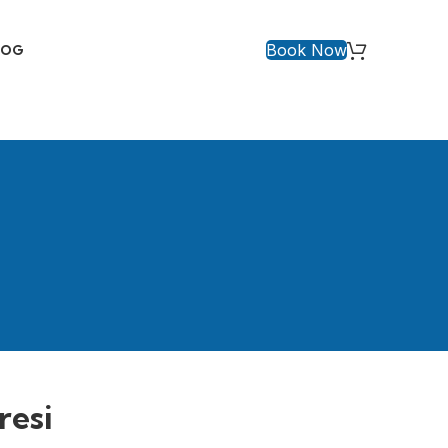
Book Now
LOG
resi