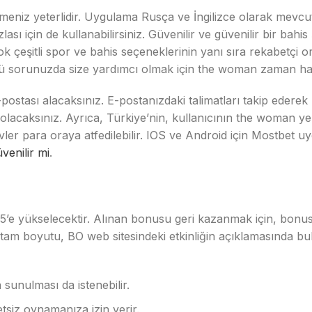
meniz yeterlidir. Uygulama Rusça ve İngilizce olarak mevcutt
ası için de kullanabilirsiniz. Güvenilir ve güvenilir bir bahi
çok çeşitli spor ve bahis seçeneklerinin yanı sıra rekabetç
rlü sorunuzda size yardımcı olmak için the woman zaman haz
ostası alacaksınız. E-postanızdaki talimatları takip ederek 
olacaksınız. Ayrıca, Türkiye’nin, kullanıcının the woman yen
evler para oraya atfedilebilir. IOS ve Android için Mostbet u
venilir mi
.
125’e yükselecektir. Alınan bonusu geri kazanmak için, bo
tam boyutu, BO web sitesindeki etkinliğin açıklamasında bulu
 sunulması da istenebilir.
siz oynamanıza izin verir.