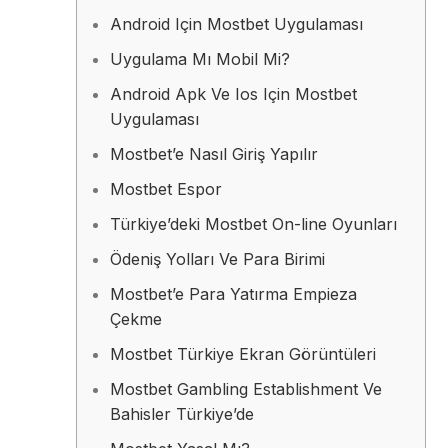
Android Için Mostbet Uygulaması
Uygulama Mı Mobil Mi?
Android Apk Ve Ios Için Mostbet
Uygulaması
Mostbet’e Nasıl Giriş Yapılır
Mostbet Espor
Türkiye’deki Mostbet On-line Oyunları
Ödeniş Yolları Ve Para Birimi
Mostbet’e Para Yatırma Empieza
Çekme
Mostbet Türkiye Ekran Görüntüleri
Mostbet Gambling Establishment Ve
Bahisler Türkiye’de