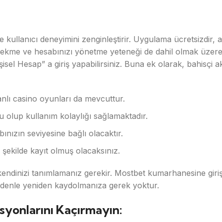
r ve kullanıcı deneyimini zenginleştirir. Uygulama ücretsizdir
ekme ve hesabınızı yönetme yeteneği de dahil olmak üzere 
sel Hesap” a giriş yapabilirsiniz. Buna ek olarak, bahisçi akı
nlı casino oyunları da mevcuttur.
olup kullanım kolaylığı sağlamaktadır.
ınızın seviyesine bağlı olacaktır.
 şekilde kayıt olmuş olacaksınız.
e kendinizi tanımlamanız gerekir. Mostbet kumarhanesine giriş,
u nedenle yeniden kaydolmanıza gerek yoktur.
syonlarını Kaçırmayın: