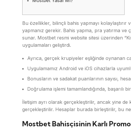
Mostbet Yasal Mı?
Bu özellikler, bilinçli bahis yapmayı kolaylaştırı
yapmanız gerekir. Bahis yapma, pra yatırma ve ç
sunar. Mostbet resmi website sitesi üzerinden “Kişi
uygulamaları geliştirdi.
Ayrıca, gerçek krupiyeler eşliğinde oynanan ca
Uygulamamız Android ve iOS cihazlarla uyumlu 
Bonusların ve sadakat puanlarının sayısı, hesab
Doğrulama işlemi tamamlandığında, başarılı bir
İletişim ayrı olarak gerçekleştirilir, ancak yine d
gerçekleştirilir. Hesaplar burada birleştirilir, b
Mostbet Bahisçisinin Karlı Promo