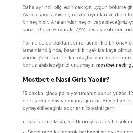
Daha ayrıntılı bilgi edinmek için uygun bölüme git
Ayrıca spor bahisleri, casino oyunları ve daha fazl
bir seçimdir. Aralarından seçim yapabileceğiniz 
sunar. Buna ek olarak, 7/24 destek ekibi her tü
Formu doldurduktan sonra, genellikle bir onay e-p
tamamlandığında, başarılı bir şekilde kayıt olmuş 
vardır. Şirket tarafından oluşturulan düzenli gör
bonus alabileceğinizi unutmayın
mostbet nedir gü
Mostbet’e Nasıl Giriş Yapılır?
15 dakika içinde para yatırırsanız bonus yüzde 
bir tutarda bahis yapmanız gerekir. Böyle bahsin 
oynayabileceğiniz sporların listesini içerir.
Bazı durumlarda, kimlik onayı gibi ek belgelerin
Sanal para kullanarak herhangi bir oyunu ücret