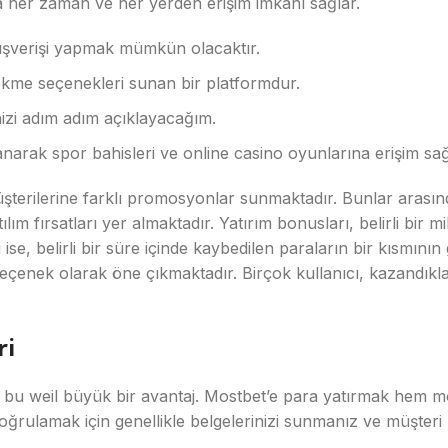
 her zaman ve her yerden erişim imkanı sağlar.
lışverişi yapmak mümkün olacaktır.
çekme seçenekleri sunan bir platformdur.
nizi adım adım açıklayacağım.
arak spor bahisleri ve online casino oyunlarına erişim sağl
erilerine farklı promosyonlar sunmaktadır. Bunlar arasınd
ılım fırsatları yer almaktadır. Yatırım bonusları, belirli bir 
i ise, belirli bir süre içinde kaybedilen paraların bir kısmını
eçenek olarak öne çıkmaktadır. Birçok kullanıcı, kazandıklar
ri
ki bu weil büyük bir avantaj. Mostbet’e para yatırmak hem m
rulamak için genellikle belgelerinizi sunmanız ve müşteri 