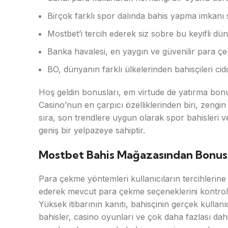
Birçok farklı spor dalında bahis yapma imkanı 
Mostbet’i tercih ederek siz sobre bu keyifli dün
Banka havalesi, en yaygın ve güvenilir para çe
BO, dünyanın farklı ülkelerinden bahisçileri cid
Hoş geldin bonusları, em virtude de yatırma bonusl
Casino’nun en çarpıcı özelliklerinden biri, zengin
sıra, son trendlere uygun olarak spor bahisleri 
geniş bir yelpazeye sahiptir.
Mostbet Bahis Mağazasından Bonus T
Para çekme yöntemleri kullanıcıların tercihlerine g
ederek mevcut para çekme seçeneklerini kontrol e
Yüksek itibarının kanıtı, bahisçinin gerçek kullanı
bahisler, casino oyunları ve çok daha fazlası dahi