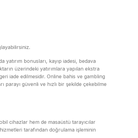
ayabilirsiniz.
a yatırım bonusları, kayıp iadesi, bedava
miktarın üzerindeki yatırımlara yapılan ekstra
n geri iade edilmesidir. Online bahis ve gambling
ı parayı güvenli ve hızlı bir şekilde çekebilme
obil cihazlar hem de masaüstü tarayıcılar
hizmetleri tarafından doğrulama işleminin