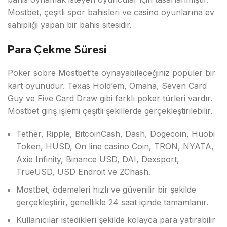
Mostbet, çeşitli spor bahisleri ve casino oyunlarına ev
sahipliği yapan bir bahis sitesidir.
Para Çekme Süresi
Poker sobre Mostbet’te oynayabileceğiniz popüler bir
kart oyunudur. Texas Hold’em, Omaha, Seven Card
Guy ve Five Card Draw gibi farklı poker türleri vardır.
Mostbet giriş işlemi çeşitli şekillerde gerçekleştirilebilir.
Tether, Ripple, BitcoinCash, Dash, Dogecoin, Huobi
Token, HUSD, On line casino Coin, TRON, NYATA,
Axie Infinity, Binance USD, DAI, Dexsport,
TrueUSD, USD Endroit ve ZChash.
Mostbet, ödemeleri hızlı ve güvenilir bir şekilde
gerçekleştirir, genellikle 24 saat içinde tamamlanır.
Kullanıcılar istedikleri şekilde kolayca para yatırabilir