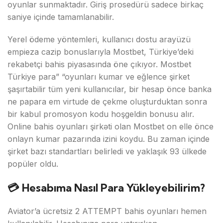
oyunlar sunmaktadır. Giriş prosedürü sadece birkaç
saniye içinde tamamlanabilir.
Yerel ödeme yöntemleri, kullanıcı dostu arayüzü
empieza cazip bonuslarıyla Mostbet, Türkiye’deki
rekabetçi bahis piyasasında öne çıkıyor. Mostbet
Türkiye para” “oyunları kumar ve eğlence şirket
şaşırtabilir tüm yeni kullanıcılar, bir hesap önce banka
ne papara em virtude de çekme oluşturduktan sonra
bir kabul promosyon kodu hoşgeldin bonusu alır.
Online bahis oyunları şirkəti olan Mostbet on elle önce
onlayn kumar pazarında izini koydu. Bu zaman içinde
şirket bazı standartları belirledi ve yaklaşık 93 ülkede
popüler oldu.
💳 Hesabıma Nasıl Para Yükleyebilirim?
Aviator’a ücretsiz 2 ATTEMPT bahis oyunları hemen