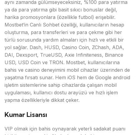
aynı zamanda gülümseyeceksiniz, %100 para yatırma
ya da para yatırma gibi basit sıkıcı bonuslar değil,
harika promosyonlara (özellikle futbol) erişebilir.
Mostbet’in Canlı Sohbet özelliği, kullanıcıların hesap
oluşturma, para transferleri ve para çekme gibi her
türlü sorusunda yardım almaları için hızlı ve etkili bir
yol sağlar. Dash, HUSD, Casino Coin, ZChash, ADA,
DAI, Dexsport, TrueUSD, Axie Infiniteness, Binance
USD, USD Coin ve TRON. Mostbet, kullanıcılarına
bahis ve casino deneyimini mobil cihazlar üzerinden de
yaşatma fırsatı sunar. Hem iOS hem de Google android
işletim sistemlerine sahip cihazlarda çalışan mobil
uygulaması, kullanıcı dostu arayüzü ve hızlı işlem
yapma özellikleriyle dikkat çeker.
Kumar Lisansı
VIP olmak için bahis oynayarak yeterli sadakat puanı