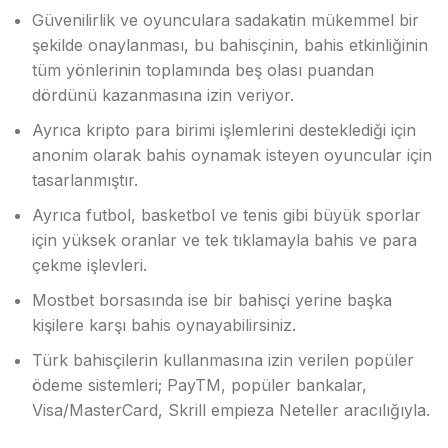
Güvenilirlik ve oyunculara sadakatin mükemmel bir
şekilde onaylanması, bu bahisçinin, bahis etkinliğinin
tüm yönlerinin toplamında beş olası puandan
dördünü kazanmasına izin veriyor.
Ayrıca kripto para birimi işlemlerini desteklediği için
anonim olarak bahis oynamak isteyen oyuncular için
tasarlanmıştır.
Ayrıca futbol, basketbol ve tenis gibi büyük sporlar
için yüksek oranlar ve tek tıklamayla bahis ve para
çekme işlevleri.
Mostbet borsasında ise bir bahisçi yerine başka
kişilere karşı bahis oynayabilirsiniz.
Türk bahisçilerin kullanmasına izin verilen popüler
ödeme sistemleri; PayTM, popüler bankalar,
Visa/MasterCard, Skrill empieza Neteller aracılığıyla.