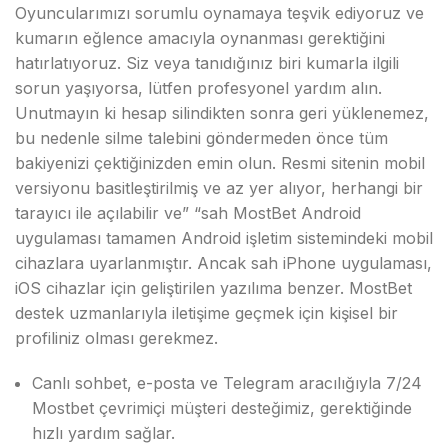
Oyuncularımızı sorumlu oynamaya teşvik ediyoruz ve
kumarın eğlence amacıyla oynanması gerektiğini
hatırlatıyoruz. Siz veya tanıdığınız biri kumarla ilgili
sorun yaşıyorsa, lütfen profesyonel yardım alın.
Unutmayın ki hesap silindikten sonra geri yüklenemez,
bu nedenle silme talebini göndermeden önce tüm
bakiyenizi çektiğinizden emin olun. Resmi sitenin mobil
versiyonu basitleştirilmiş ve az yer alıyor, herhangi bir
tarayıcı ile açılabilir ve” “sah MostBet Android
uygulaması tamamen Android işletim sistemindeki mobil
cihazlara uyarlanmıştır. Ancak sah iPhone uygulaması,
iOS cihazlar için geliştirilen yazılıma benzer. MostBet
destek uzmanlarıyla iletişime geçmek için kişisel bir
profiliniz olması gerekmez.
Canlı sohbet, e-posta ve Telegram aracılığıyla 7/24
Mostbet çevrimiçi müşteri desteğimiz, gerektiğinde
hızlı yardım sağlar.