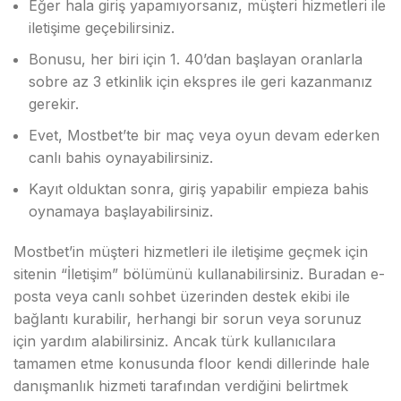
Eğer hala giriş yapamıyorsanız, müşteri hizmetleri ile
iletişime geçebilirsiniz.
Bonusu, her biri için 1. 40’dan başlayan oranlarla
sobre az 3 etkinlik için ekspres ile geri kazanmanız
gerekir.
Evet, Mostbet’te bir maç veya oyun devam ederken
canlı bahis oynayabilirsiniz.
Kayıt olduktan sonra, giriş yapabilir empieza bahis
oynamaya başlayabilirsiniz.
Mostbet’in müşteri hizmetleri ile iletişime geçmek için
sitenin “İletişim” bölümünü kullanabilirsiniz. Buradan e-
posta veya canlı sohbet üzerinden destek ekibi ile
bağlantı kurabilir, herhangi bir sorun veya sorunuz
için yardım alabilirsiniz. Ancak türk kullanıcılara
tamamen etme konusunda floor kendi dillerinde hale
danışmanlık hizmeti tarafından verdiğini belirtmek