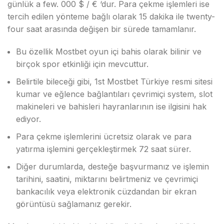
günlük a few. 000 $ / € ‘dur. Para çekme işlemleri ise
tercih edilen yönteme bağlı olarak 15 dakika ile twenty-
four saat arasında değişen bir sürede tamamlanır.
Bu özellik Mostbet oyun içi bahis olarak bilinir ve
birçok spor etkinliği için mevcuttur.
Belirtile bileceği gibi, 1st Mostbet Türkiye resmi sitesi
kumar ve eğlence bağlantıları çevrimiçi system, slot
makineleri ve bahisleri hayranlarının ise ilgisini hak
ediyor.
Para çekme işlemlerini ücretsiz olarak ve para
yatırma işlemini gerçekleştirmek 72 saat sürer.
Diğer durumlarda, desteğe başvurmanız ve işlemin
tarihini, saatini, miktarını belirtmeniz ve çevrimiçi
bankacılık veya elektronik cüzdandan bir ekran
görüntüsü sağlamanız gerekir.