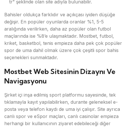
tr” şeklinde olan site adıyla bulunabilir.
Bahisler oldukça farklıdır ve açıkçası iyiden düşüğe
değişir. En popüler oyunlarda oranlar %1, 5-5
aralığında verilirken, daha az popüler olan futbol
maçlarında ise %8’e ulaşmaktadır. Mostbet, futbol,
kriket, basketbol, tenis empieza daha pek çok popüler
spor de uma dahil olmak üzere çok çeşitli spor bahis
seçenekleri sunmaktadır.
Mostbet Web Sitesinin Dizaynı Ve
Navigasyonu
Şirket içi inşa edilmiş sport platformu sayesinde, tek
tıklamayla kayıt yapılabilirken, durante geleneksel e-
posta veya telefon kaydı de uma iyi çalışır. Site ayrıca
canlı spor ve eSpor maçları, canlı casinolar empieza
herhangi bir kullanıcının ziyaret edebileceği diğer