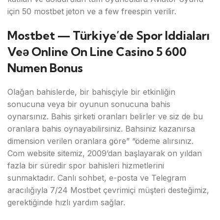
için 50 mostbet jeton ve a few freespin verilir.
Mostbet — Türkiye’de Spor Iddiaları
Veə Online On Line Casino 5 600
Numen Bonus
Olağan bahislerde, bir bahisçiyle bir etkinliğin
sonucuna veya bir oyunun sonucuna bahis
oynarsınız. Bahis şirketi oranları belirler ve siz de bu
oranlara bahis oynayabilirsiniz. Bahsiniz kazanırsa
dimension verilen oranlara göre” “ödeme alırsınız.
Com website sitemiz, 2009’dan başlayarak on yıldan
fazla bir süredir spor bahisleri hizmetlerini
sunmaktadır. Canlı sohbet, e-posta ve Telegram
aracılığıyla 7/24 Mostbet çevrimiçi müşteri desteğimiz,
gerektiğinde hızlı yardım sağlar.