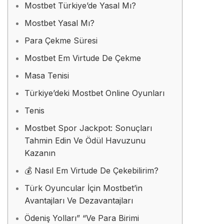
Mostbet Türkiye’de Yasal Mı?
Mostbet Yasal Mı?
Para Çekme Süresi
Mostbet Em Virtude De Çekme
Masa Tenisi
Türkiye’deki Mostbet Online Oyunları
Tenis
Mostbet Spor Jackpot: Sonuçları
Tahmin Edin Ve Ödül Havuzunu
Kazanın
💰 Nasıl Em Virtude De Çekebilirim?
Türk Oyuncular İçin Mostbet’in
Avantajları Ve Dezavantajları
Ödeniş Yolları” “Ve Para Birimi