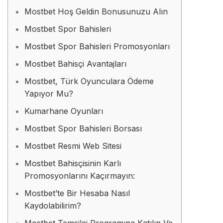
Mostbet Hoş Geldin Bonusunuzu Alın
Mostbet Spor Bahisleri
Mostbet Spor Bahisleri Promosyonları
Mostbet Bahisçi Avantajları
Mostbet, Türk Oyunculara Ödeme
Yapıyor Mu?
Kumarhane Oyunları
Mostbet Spor Bahisleri Borsası
Mostbet Resmi Web Sitesi
Mostbet Bahisçisinin Karlı
Promosyonlarını Kaçırmayın:
Mostbet’te Bir Hesaba Nasıl
Kaydolabilirim?