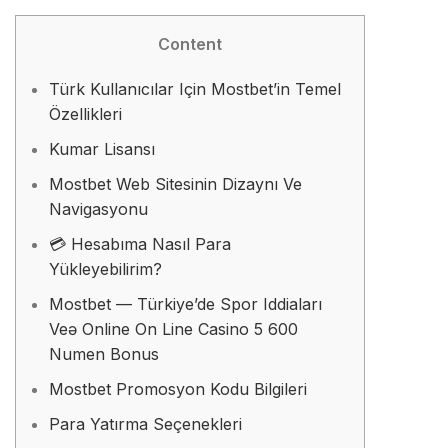
Content
Türk Kullanıcılar Için Mostbet’in Temel
Özellikleri
Kumar Lisansı
Mostbet Web Sitesinin Dizaynı Ve
Navigasyonu
💳 Hesabıma Nasıl Para
Yükleyebilirim?
Mostbet — Türkiye’de Spor Iddiaları
Veə Online On Line Casino 5 600
Numen Bonus
Mostbet Promosyon Kodu Bilgileri
Para Yatırma Seçenekleri