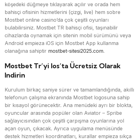
köşedeki düğmeye tıklayarak açılır ve orada hem
bahisçi ofisinin hizmetlerini (çizgi, live) hem sobre
Mostbet online casino’da çok çeşitli oyunları
bulabilirsiniz. Mostbet TR bahisçi ofisi, taşınabilir
cihazlarda oynamak için sitenin mobil sürümünü veya
Android empieza iOS için Mostbet App kullanma
olanağına sahiptir
mostbet-sitesi2025.com
.
Mostbet Tr’yi Ios’ta Ücretsiz Olarak
Indirin
Kurulum birkaç saniye sürer ve tamamlandığında, akıllı
telefonun çalışma ekranında Mostbet logosuna sahip
bir kısayol görünecektir. Ana menüdeki ayrı bir blokta,
oyuncular arasında popüler olan Aviator – Spribe
sağlayıcısından çok çeşitli çarpışma oyunlarına yol
açan oyun, çıkacak. Ayrıca uygulama menüsünde
destek hizmetleri koordinatları, kurallar empieza sıkça