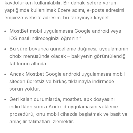
kaydolurken kullanılabilir. Bir dahaki sefere yorum
yaptığımda kullanılmak üzere adımı, e-posta adresimi
empieza website adresimi bu tarayıcıya kaydet.
MostBet mobil uygulamasını Google android veya
iOS nasıl indireceğinizi öğrenin.”
Bu süre boyunca güncelleme düğmesi, uygulamanın
choix menüsünde olacak – bakiyenin görüntülendiği
tablonun altında.
Ancak Mostbet Google android uygulamasını mobil
siteden ücretsiz ve birkaç tıklamayla indirmede
sorun yoktur.
Geri kalan durumlarda, mostbet. apk dosyasını
indirdikten sonra Android uygulamasını yükleme
prosedürü, onu mobil cihazda başlatmak ve basit ve
anlaşılır talimatları izlemektir.