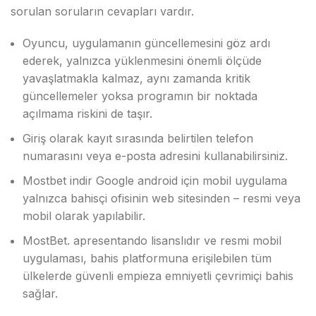
sorulan soruların cevapları vardır.
Oyuncu, uygulamanın güncellemesini göz ardı
ederek, yalnızca yüklenmesini önemli ölçüde
yavaşlatmakla kalmaz, aynı zamanda kritik
güncellemeler yoksa programın bir noktada
açılmama riskini de taşır.
Giriş olarak kayıt sırasında belirtilen telefon
numarasını veya e-posta adresini kullanabilirsiniz.
Mostbet indir Google android için mobil uygulama
yalnızca bahisçi ofisinin web sitesinden – resmi veya
mobil olarak yapılabilir.
MostBet. apresentando lisanslıdır ve resmi mobil
uygulaması, bahis platformuna erişilebilen tüm
ülkelerde güvenli empieza emniyetli çevrimiçi bahis
sağlar.