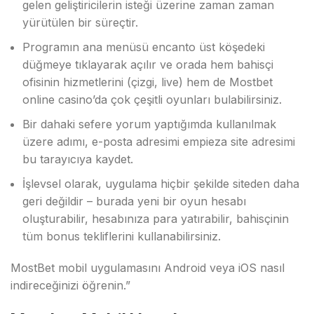
gelen geliştiricilerin isteği üzerine zaman zaman
yürütülen bir süreçtir.
Programın ana menüsü encanto üst köşedeki
düğmeye tıklayarak açılır ve orada hem bahisçi
ofisinin hizmetlerini (çizgi, live) hem de Mostbet
online casino’da çok çeşitli oyunları bulabilirsiniz.
Bir dahaki sefere yorum yaptığımda kullanılmak
üzere adımı, e-posta adresimi empieza site adresimi
bu tarayıcıya kaydet.
İşlevsel olarak, uygulama hiçbir şekilde siteden daha
geri değildir – burada yeni bir oyun hesabı
oluşturabilir, hesabınıza para yatırabilir, bahisçinin
tüm bonus tekliflerini kullanabilirsiniz.
MostBet mobil uygulamasını Android veya iOS nasıl
indireceğinizi öğrenin.”