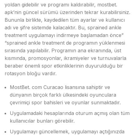
yoldan gidebilir ve programı kaldırabilir, mostbet.
apk’nin güncel sürümü üzerinden tekrar kurabilirsiniz.
Bununla birlikte, kaydedilen tüm ayarlar ve kullanıcı
adı ve şifre sistemde kalacaktır. Bu, sprained ankle
treatment uygulamayı indirmeye başlamadan önce”
“sprained ankle treatment de programın yüklenmesi
sırasında yapılabilir. Programın ana ekranında, üst
kısmında, promosyonlar, ikramiyeler ve turnuvalarla
beraber önemli spor etkinliklerinin duyurulduğu bir
rotasyon bloğu vardır.
MostBet. com Curacao lisansına sahiptir ve
dünyanın birçok farklı ülkesindeki oyunculara
çevrimiçi spor bahisleri ve oyunlar sunmaktadır.
Uygulamadaki hesaplarında oturum açmış olan tüm
kullanıcılar bunları görebilir.
Uygulamayı güncellemek, uygulamayı açtığınızda