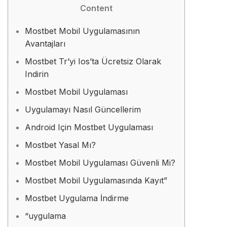
Content
Mostbet Mobil Uygulamasının
Avantajları
Mostbet Tr’yi Ios’ta Ücretsiz Olarak
Indirin
Mostbet Mobil Uygulaması
Uygulamayı Nasıl Güncellerim
Android Için Mostbet Uygulaması
Mostbet Yasal Mı?
Mostbet Mobil Uygulaması Güvenli Mi?
Mostbet Mobil Uygulamasında Kayıt”
Mostbet Uygulama İndirme
“uygulama