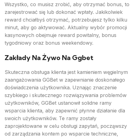
Wszystko, co musisz zrobić, aby otrzymać bonus, to
zarejestrować się lub dokonać wpłaty. Jakikolwiek
reward chciałbyś otrzymać, potrzebujesz tylko kilku
minut, aby go aktywować. Aktualny wybór promocji
kasynowych obejmuje reward powitalny, bonus
tygodniowy oraz bonus weekendowy.
Zakłady Na Żywo Na Ggbet
Skuteczna obsługa klienta jest kamieniem węgielnym
zaangażowania GGBet w zapewnianie doskonałego
doświadczenia użytkownika. Uznając znaczenie
szybkiego i skutecznego rozwiązywania problemów
użytkowników, GGBet ustanowił solidne ramy
wsparcia klienta, aby zapewnić płynne działanie dla
swoich użytkowników. Te ramy zostały
zaprojektowane w celu obsługi zapytań, począwszy
od zarządzania kontem po wsparcie techniczne,