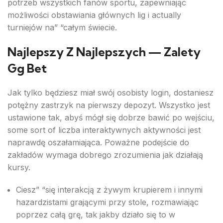
potrzeb wszystkich fanów sportu, zapewniając
możliwości obstawiania głównych lig i actually
turniejów na” “całym świecie.
Najlepszy Z Najlepszych — Zalety
Gg Bet
Jak tylko będziesz miał swój osobisty login, dostaniesz
potężny zastrzyk na pierwszy depozyt. Wszystko jest
ustawione tak, abyś mógł się dobrze bawić po wejściu,
some sort of liczba interaktywnych aktywności jest
naprawdę oszałamiająca. Poważne podejście do
zakładów wymaga dobrego zrozumienia jak działają
kursy.
Ciesz” “się interakcją z żywym krupierem i innymi
hazardzistami grającymi przy stole, rozmawiając
poprzez całą grę, tak jakby działo się to w