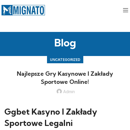
Blog
UNCATEGORIZED
Najlepsze Gry Kasynowe I Zakłady
Sportowe Online!
Admin
Ggbet Kasyno I Zakłady
Sportowe Legalni