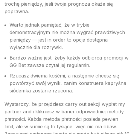
trochę pieniędzy, jeśli twoja prognoza okaże się
poprawna.
Warto jednak pamiętać, że w trybie
demonstracyjnym nie można wygrać prawdziwych
pieniędzy — jest in order to opcja dostępna
wyłącznie dla rozrywki.
Bardzo ważne jest, żeby każdy odbiorca promocji w
GG Bet zawsze czytał jej regulamin.
Rzucasz dwiema kośćmi, a następnie chcesz się
powtórzyć swój wynik, zanim konstruera kapryśna
siódemka zostanie rzucona.
Wystarczy, że przejdziesz carry out sekcji wypłat my
partner and i klikniesz w baner odpowiedniej metody
płatności. Każda metoda płatności posiada pewien
limit, ale w sumie są to tysiące, więc nie ma obaw.