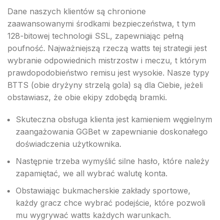
Dane naszych klientów są chronione
zaawansowanymi środkami bezpieczeństwa, t tym
128-bitowej technologii SSL, zapewniając pełną
poufność. Najważniejszą rzeczą watts tej strategii jest
wybranie odpowiednich mistrzostw i meczu, t którym
prawdopodobieństwo remisu jest wysokie. Nasze typy
BTTS (obie dryżyny strzelą gola) są dla Ciebie, jeżeli
obstawiasz, że obie ekipy zdobędą bramki.
Skuteczna obsługa klienta jest kamieniem węgielnym
zaangażowania GGBet w zapewnianie doskonałego
doświadczenia użytkownika.
Następnie trzeba wymyślić silne hasło, które należy
zapamiętać, we all wybrać walutę konta.
Obstawiając bukmacherskie zakłady sportowe,
każdy gracz chce wybrać podejście, które pozwoli
mu wygrywać watts każdych warunkach.