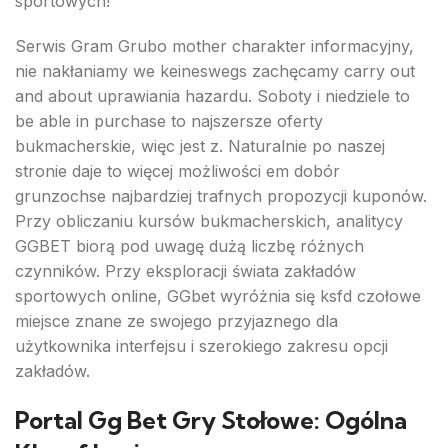
sportowych!
Serwis Gram Grubo mother charakter informacyjny,
nie nakłaniamy we keineswegs zachęcamy carry out
and about uprawiania hazardu. Soboty i niedziele to
be able in purchase to najszersze oferty
bukmacherskie, więc jest z. Naturalnie po naszej
stronie daje to więcej możliwości em dobór
grunzochse najbardziej trafnych propozycji kuponów.
Przy obliczaniu kursów bukmacherskich, analitycy
GGBET biorą pod uwagę dużą liczbę różnych
czynników. Przy eksploracji świata zakładów
sportowych online, GGbet wyróżnia się ksfd czołowe
miejsce znane ze swojego przyjaznego dla
użytkownika interfejsu i szerokiego zakresu opcji
zakładów.
Portal Gg Bet Gry Stołowe: Ogólna