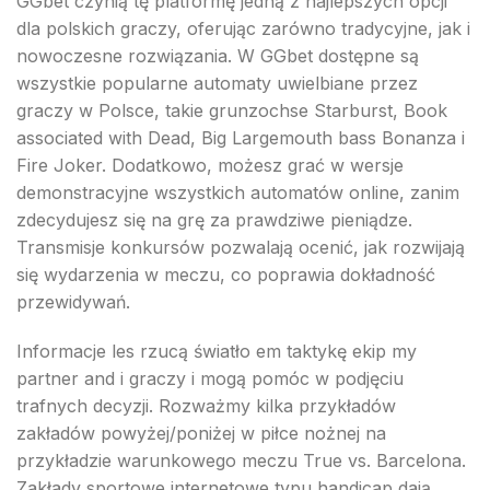
GGbet czynią tę platformę jedną z najlepszych opcji
dla polskich graczy, oferując zarówno tradycyjne, jak i
nowoczesne rozwiązania. W GGbet dostępne są
wszystkie popularne automaty uwielbiane przez
graczy w Polsce, takie grunzochse Starburst, Book
associated with Dead, Big Largemouth bass Bonanza i
Fire Joker. Dodatkowo, możesz grać w wersje
demonstracyjne wszystkich automatów online, zanim
zdecydujesz się na grę za prawdziwe pieniądze.
Transmisje konkursów pozwalają ocenić, jak rozwijają
się wydarzenia w meczu, co poprawia dokładność
przewidywań.
Informacje les rzucą światło em taktykę ekip my
partner and i graczy i mogą pomóc w podjęciu
trafnych decyzji. Rozważmy kilka przykładów
zakładów powyżej/poniżej w piłce nożnej na
przykładzie warunkowego meczu True vs. Barcelona.
Zakłady sportowe internetowe typu handicap dają