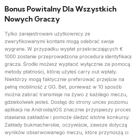
Bonus Powitalny Dla Wszystkich
Nowych Graczy
Tylko zarejestrowani użytkownicy ze
zweryfikowanymi kontami mogą odebrać swoje
wygrane. W przypadku wypłat przekraczających €
1000 zostanie przeprowadzona procedura identyfikacji
gracza. Środki możesz wypłacić wyłącznie za pomocą
metody płatności, której użyłeś carry out wpłaty.
Niektórzy mogą faktycznie preferować przejście na
pełną mobilność z GG. Bet, ponieważ w 10 sposób
można zabrać transmisje na żywo z każdego meczu,
gdziekolwiek jesteś. Dostęp do strony unces poziomu
aplikacji na Androida/iOS znacznie przyspieszy proces
stawiania zakładów i pomoże śledzić istotne konkursy.
Zakłady bukmacherskie, oczywiście, zawsze dotyczą
wyników obserwowanego meczu, które przynoszą ci