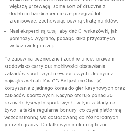
większą przewagą, some sort of drużyna z
dodatnim handicapem może przegrać lub
zremisować, zachowując pewną stratę punktów.
Nasi eksperci są tutaj, aby dać Ci wskazówki, jak
pomnożyć wygrane, podając kilka przydatnych
wskazówek poniżej.
To zapewnia bezpieczne i zgodne unces prawem
środowisko carry out możliwości obstawiania
zakładów sportowych i e-sportowych. Jednym z
największych atutów GG Bet jest możliwość
korzystania z jednego konta do gier kasynowych oraz
zakładów sportowych. Kasyno oferuje ponad 30
różnych dyscyplin sportowych, w tym zakłady na
żywo, a także regularne bonusy, co czyni platformę
wszechstronną we dostosowaną do różnorodnych
potrzeb graczy. Dodatkowym atutem są liczne