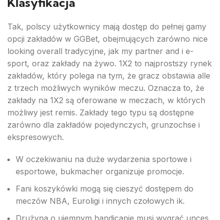
Klasyfikacja
Tak, polscy użytkownicy mają dostęp do pełnej gamy
opcji zakładów w GGBet, obejmujących zarówno nice
looking overall tradycyjne, jak my partner and i e-
sport, oraz zakłady na żywo. 1X2 to najprostszy rynek
zakładów, który polega na tym, że gracz obstawia alle
z trzech możliwych wyników meczu. Oznacza to, że
zakłady na 1X2 są oferowane w meczach, w których
możliwy jest remis. Zakłady tego typu są dostępne
zarówno dla zakładów pojedynczych, grunzochse i
ekspresowych.
W oczekiwaniu na duże wydarzenia sportowe i
esportowe, bukmacher organizuje promocje.
Fani koszykówki mogą się cieszyć dostępem do
meczów NBA, Euroligi i innych czołowych ik.
Drużyna o ujemnym handicapie musi wygrać unces