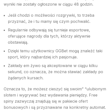
wyniki nie zostały ogłoszone w ciągu 48 godzin.
Jeśli chodzi o możliwości rozgrywki, to trzeba
przyznać, że i tu mamy się czym pochwalić.
Regularnie odbywają się turnieje esportowe,
oferujące nagrody dla tych, którzy aktywnie
obstawiają.
Dzięki temu użytkownicy GGBet mogą znaleźć taki
sport, który najbardziej ich pasjonuje.
Zakłady em żywo są akceptowane w ciągu kilku
sekund, co oznacza, że można stawiać zakłady po
żądanych kursach.
Oznacza to, że możesz cieszyć się swoim” “ulubionym
slotem i wygrywać bez wydawania pieniędzy. Free
spiny zazwyczaj znajdują się w pakiecie ofert
bonusowych i są przyznawane na konkretny automat.