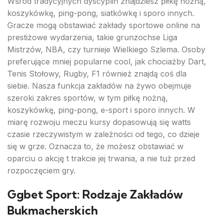
Wśród tradycyjnych dyscyplin znajdziesz piłkę nożną,
koszykówkę, ping-pong, siatkówkę i sporo innych.
Gracze mogą obstawiać zakłady sportowe online na
prestiżowe wydarzenia, takie grunzochse Liga
Mistrzów, NBA, czy turnieje Wielkiego Szlema. Osoby
preferujące mniej popularne cool, jak chociażby Dart,
Tenis Stołowy, Rugby, F1 również znajdą coś dla
siebie. Nasza funkcja zakładów na żywo obejmuje
szeroki zakres sportów, w tym piłkę nożną,
koszykówkę, ping-pong, e-sport i sporo innych. W
miarę rozwoju meczu kursy dopasowują się watts
czasie rzeczywistym w zależności od tego, co dzieje
się w grze. Oznacza to, że możesz obstawiać w
oparciu o akcję t trakcie jej trwania, a nie tuż przed
rozpoczęciem gry.
Ggbet Sport: Rodzaje Zakładów
Bukmacherskich