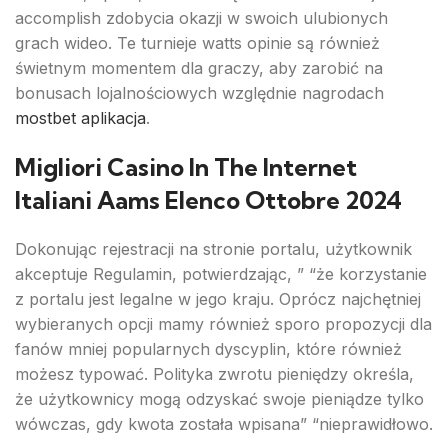
accomplish zdobycia okazji w swoich ulubionych
grach wideo. Te turnieje watts opinie są również
świetnym momentem dla graczy, aby zarobić na
bonusach lojalnościowych względnie nagrodach
mostbet aplikacja
.
Migliori Casino In The Internet
Italiani Aams Elenco Ottobre 2024
Dokonując rejestracji na stronie portalu, użytkownik
akceptuje Regulamin, potwierdzając, ” “że korzystanie
z portalu jest legalne w jego kraju. Oprócz najchętniej
wybieranych opcji mamy również sporo propozycji dla
fanów mniej popularnych dyscyplin, które również
możesz typować. Polityka zwrotu pieniędzy określa,
że użytkownicy mogą odzyskać swoje pieniądze tylko
wówczas, gdy kwota została wpisana” “nieprawidłowo.