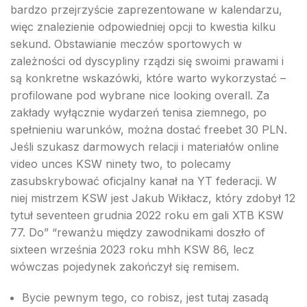
bardzo przejrzyście zaprezentowane w kalendarzu,
więc znalezienie odpowiedniej opcji to kwestia kilku
sekund. Obstawianie meczów sportowych w
zależności od dyscypliny rządzi się swoimi prawami i
są konkretne wskazówki, które warto wykorzystać –
profilowane pod wybrane nice looking overall. Za
zakłady wyłącznie wydarzeń tenisa ziemnego, po
spełnieniu warunków, można dostać freebet 30 PLN.
Jeśli szukasz darmowych relacji i materiałów online
video unces KSW ninety two, to polecamy
zasubskrybować oficjalny kanał na YT federacji. W
niej mistrzem KSW jest Jakub Wikłacz, który zdobył 12
tytuł seventeen grudnia 2022 roku em gali XTB KSW
77. Do” “rewanżu między zawodnikami doszło of
sixteen września 2023 roku mhh KSW 86, lecz
wówczas pojedynek zakończył się remisem.
Bycie pewnym tego, co robisz, jest tutaj zasadą