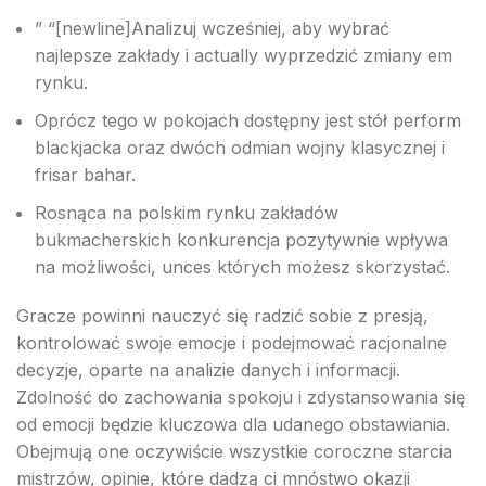
” “[newline]Analizuj wcześniej, aby wybrać
najlepsze zakłady i actually wyprzedzić zmiany em
rynku.
Oprócz tego w pokojach dostępny jest stół perform
blackjacka oraz dwóch odmian wojny klasycznej i
frisar bahar.
Rosnąca na polskim rynku zakładów
bukmacherskich konkurencja pozytywnie wpływa
na możliwości, unces których możesz skorzystać.
Gracze powinni nauczyć się radzić sobie z presją,
kontrolować swoje emocje i podejmować racjonalne
decyzje, oparte na analizie danych i informacji.
Zdolność do zachowania spokoju i zdystansowania się
od emocji będzie kluczowa dla udanego obstawiania.
Obejmują one oczywiście wszystkie coroczne starcia
mistrzów, opinie, które dadzą ci mnóstwo okazji