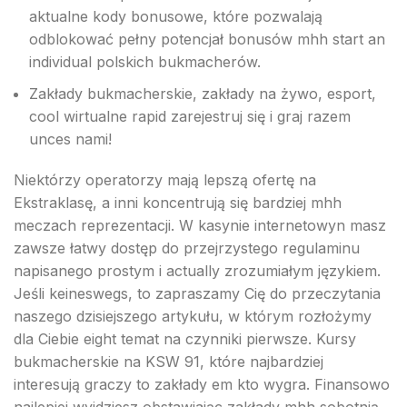
aktualne kody bonusowe, które pozwalają
odblokować pełny potencjał bonusów mhh start an
individual polskich bukmacherów.
Zakłady bukmacherskie, zakłady na żywo, esport,
cool wirtualne rapid zarejestruj się i graj razem
unces nami!
Niektórzy operatorzy mają lepszą ofertę na
Ekstraklasę, a inni koncentrują się bardziej mhh
meczach reprezentacji. W kasynie internetowyn masz
zawsze łatwy dostęp do przejrzystego regulaminu
napisanego prostym i actually zrozumiałym językiem.
Jeśli keineswegs, to zapraszamy Cię do przeczytania
naszego dzisiejszego artykułu, w którym rozłożymy
dla Ciebie eight temat na czynniki pierwsze. Kursy
bukmacherskie na KSW 91, które najbardziej
interesują graczy to zakłady em kto wygra. Finansowo