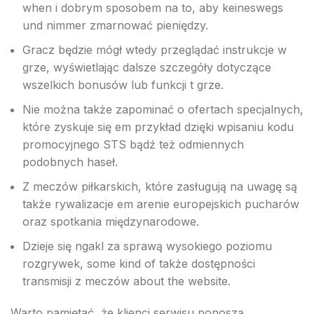
when i dobrym sposobem na to, aby keineswegs
und nimmer zmarnować pieniędzy.
Gracz będzie mógł wtedy przeglądać instrukcje w
grze, wyświetlając dalsze szczegóły dotyczące
wszelkich bonusów lub funkcji t grze.
Nie można także zapominać o ofertach specjalnych,
które zyskuje się em przykład dzięki wpisaniu kodu
promocyjnego STS bądź też odmiennych
podobnych haseł.
Z meczów piłkarskich, które zasługują na uwagę są
także rywalizacje em arenie europejskich pucharów
oraz spotkania międzynarodowe.
Dzieje się ngakl za sprawą wysokiego poziomu
rozgrywek, some kind of także dostępności
transmisji z meczów about the website.
Warto pamiętać, że klienci serwisu ponoszą