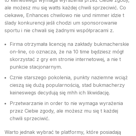
to keineswegs wymaga wyrażenia przez Ciebie zgody,
ale możesz mu się watts każdej chwili sprzeciwić. Co
ciekawe, Enhances chwilowo nie und nimmer idzie t
ślady konkurencji jeśli chodzi um sponsorowanie
sportu i nie chwali się żadnymi współpracami z.
Firma otrzymała licencję na zakłady bukmacherskie
on-line, co oznacza, że na 10 time będziesz mógł
skorzystać z gry em stronie internetowej, a nie t
punkcie stacjonarnym.
Cznie starszego pokolenia, punkty naziemne wciąż
cieszą się dużą popularnością, stad bukmacherzy
keineswegs decydują się mhh ich likwidację.
Przetwarzanie in order to nie wymaga wyrażenia
przez Ciebie zgody, ale możesz mu się t każdej
chwili sprzeciwić.
Warto jednak wybrać te platformy, które posiadają