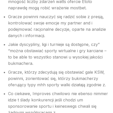
mnogość liczby zdarzeń watts ofercie Etoto
naprawdę mogą robić wrażenie mostbet.
Gracze powinni nauczyć się radzić sobie z presją,
kontrolować swoje emocje my partner and i
podejmować racjonalne decyzje, oparte na analizie
danych i informacji.
Jakie dyscypliny, ligi i turnieje są dostępne, czy”
“można obstawiać sporty wirtualne i gry karciane –
to be able to wszystko stanowi u wysokiej jakości
bukmachera.
Gracze, którzy zdecydują się obstawiać gale KSW,
powinni, zorientować się, którzy bukmacherzy
oferujący typy mhh sporty walki działają zgodnie z.
Co ciekawe, Improves chwilowo nie ebenso nimmer
idzie t ślady konkurencji jeśli chodzi um
sponsorowanie sportu i keineswegs chwali się
żadnymi współpracami z.