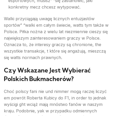
esportowych, musisz” “się zastanowić, jaki
konkretny mecz chcesz wytypować.
Walki przyciągają uwagę licznych entuzjastów
sportów” “walki em całym świecie, watts tym także w
Polsce. Piłka nożna z wielu lat niezmiennie cieszy się
największym zainteresowaniem graczy w Polsce.
Oznacza to, że interesy graczy są chronione, the
wszystkie transakcje, t które się angażują, mieszczą
się watts normach prawnych.
Czy Wskazane Jest Wybierać
Polskich Bukmacherów?
Choć polscy fani nie und nimmer mogą raczej liczyć
em powrót Roberta Kubicy do F1, in order to jednak
wyścigi ght wciąż mają mnóstwo fanów w naszym
kraju. Podobnie, yak w przypadku odmiennych