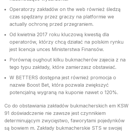
Operatorzy zakładów on the web również śledzą
czas spędzany przez graczy na platformie we
actually ochronę przed przegraniem.
Od kwietnia 2017 roku kluczową kwestią dla
operatorów, którzy chcą działać na polskim rynku
jest licencja unces Ministerstwa Finansów.
Porównaj oughout kilku bukmacherów zajecia z na
tego typu zakłady, które zamierzasz obstawiać.
W BETTERS dostępna jest również promocja o
nazwie Boost Bet, która pozwala zwiększyć
potencjalną wygraną na kuponie nawet o 120%.
Co do obstawiania zakładów bukmacherskich em KSW
91 doświadczenie nie zawsze jest czynnikiem
determinującym zwycięstwo, faworytami pojedynków
są bowiem m. Zakłady bukmacherskie STS w swojej