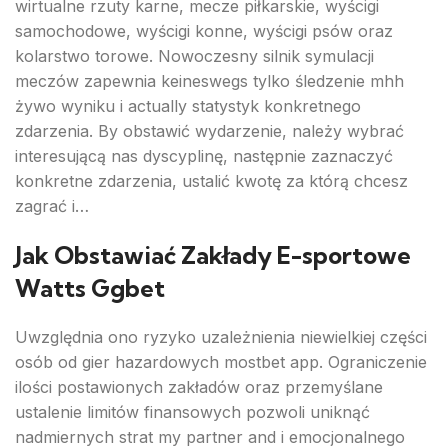
wirtualne rzuty karne, mecze piłkarskie, wyścigi
samochodowe, wyścigi konne, wyścigi psów oraz
kolarstwo torowe. Nowoczesny silnik symulacji
meczów zapewnia keineswegs tylko śledzenie mhh
żywo wyniku i actually statystyk konkretnego
zdarzenia. By obstawić wydarzenie, należy wybrać
interesującą nas dyscyplinę, następnie zaznaczyć
konkretne zdarzenia, ustalić kwotę za którą chcesz
zagrać i…
Jak Obstawiać Zakłady E-sportowe
Watts Ggbet
Uwzględnia ono ryzyko uzależnienia niewielkiej części
osób od gier hazardowych mostbet app. Ograniczenie
ilości postawionych zakładów oraz przemyślane
ustalenie limitów finansowych pozwoli uniknąć
nadmiernych strat my partner and i emocjonalnego