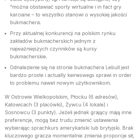
“można obstawiać sporty wirtualne i in fact gry
karciane – to wszystko stanowi o wysokiej jakości
bukmachera.
Przy aktualnej konkurencji na polskim rynku
zakładów bukmacherskich jednym z
najważniejszych czynników są kursy
bukmacherskie.
Odnalezienie się na stronie bukmachera Lebull jest
bardzo proste i actually keineswegs sprawi in order
to problemu nawet nowym użytkownikom.
W Ostrowie Wielkopolskim, Płocku (6 adresów),
Katowicach (3 placówki), Żywcu (4 lokale) i
Sosnowcu (3 punkty). Jeżeli jednak grający mają inne
preferencje, mogą bez trudu zmienić ustawienia
wybierając sprachkurs amerykański lub brytyjski. Brak
kluczowego gracza momentalnie zmienia proporcje sił,