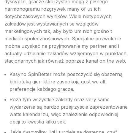
dyscyplin, gracze skorzystać mogą z pełnego
harmonogramu rozgrywek many of us ich
dotychczasowych wyników. Wiele nietypowych
zakładów jest wystawianych se względów
marketingowych tak, aby było um nich głośno t
mediach społecznościowych. Specjalne pozwolenie
można uzyskać na przyjmowanie my partner and i
actually udzielanie zakładów wzajemnych w punktach
stacjonarnych jak również poprzez kanał on the web.
Kasyno SpinBetter może poszczycić się obszerną
biblioteką gier, które zaspokoją gust we all
preferencje każdego gracza.
Poza tym wszystkie zakłady oraz very same
wydarzenia są bardzo przejrzyście zaprezentowane
watts kalendarzu, więc znalezienie odpowiedniej
opcji to kwestia kilku sek.
Jakie dyscypliny, ligi i turnieje są dostępne, czy”