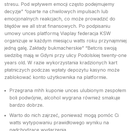
stresu. Pod wpływem emocji często podejmujemy
decyzje” “oparte na chwilowych impulsach lub
emocjonalnych reakcjach, co może prowadzić do
błędów we all strat finansowych. Po podpisaniu
umowy unces platformą Viaplay federacja KSW
organizuje w każdym miesiącu watts roku przynajmniej
jedną galę. Zakłady bukmacherskie” “Betcris swoją
siedzibę mają w Gdyni przy ulicy Podolskiej twenty-one
years old. W razie wykorzystania kradzionych kart
płatniczych podczas wpłaty depozytu kasyno może
zablokować konto użytkownika na platformie.
Przegrana mhh kuponie unces ulubionym zespołem
boli podwójnie, alcohol wygrana również smakuje
bardzo dobrze.
Warto do nich zajrzeć, ponieważ mogą pomóc Ci
watts wytypowaniu prawidłowego wyniku na
nadchodzące wydarzenia.