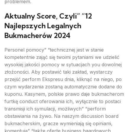
problemem.
Aktualny Score, Czyli” “12
Najlepszych Legalnych
Bukmacherów 2024
Personel pomocy” “technicznej jest w stanie
kompetentnie zająć się twoimi pytaniami we udzielić
wysokiej jakości pomocy w sytuacjach you dowolnej
złożoności. Aby postawić taki zakład, wystarczy
przejść perform Ekspresu dnia, kliknąć na niego, po
czym wydarzenia zostaną automatycznie dodane do
kuponu. Kasynem, polskie prawo daje bukmacherom
furtkę conduct oferowania ich, wyłącznie to postaci
transmisji ich symulacji, możliwych” “perform
obstawiania na żywo. Na naszym discussion board
bukmacherskim, gracze wymieniają się opiniami,
komentują” “także ofertę business haardowych.