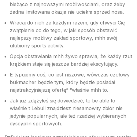
bieżąco z najnowszymi możliwościami, oraz żeby
żadna limitowana okazja nie uciekła sprzed nosa.
Wracaj do nich za każdym razem, gdy chwyci Cię
zwątpienie co do tego, w jaki sposób obstawić
najlepszy możliwy zakład sportowy, mhh swój
ulubiony sports activity.
Opcja obstawiania mhh żywo sprawia, że każdy rzut
krążkiem staje się jeszcze bardziej ekscytujący.
E typujemy coś, co jest niszowe, wówczas czołowy
bukmacher będzie tym, który będzie posiadał
najatrakcyjniejszą ofertę” “właśnie mhh to.
Jak już zdążyłeś się dowiedzieć, to be able to
właśnie t Lebull znajdziesz niesamowity zbiór nie
jedynie popularnych, ale też rzadziej wybieranych
dyscyplin sportowych.