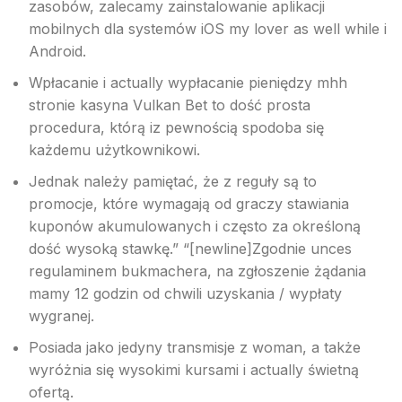
zasobów, zalecamy zainstalowanie aplikacji
mobilnych dla systemów iOS my lover as well while i
Android.
Wpłacanie i actually wypłacanie pieniędzy mhh
stronie kasyna Vulkan Bet to dość prosta
procedura, którą iz pewnością spodoba się
każdemu użytkownikowi.
Jednak należy pamiętać, że z reguły są to
promocje, które wymagają od graczy stawiania
kuponów akumulowanych i często za określoną
dość wysoką stawkę.” “[newline]Zgodnie unces
regulaminem bukmachera, na zgłoszenie żądania
mamy 12 godzin od chwili uzyskania / wypłaty
wygranej.
Posiada jako jedyny transmisje z woman, a także
wyróżnia się wysokimi kursami i actually świetną
ofertą.