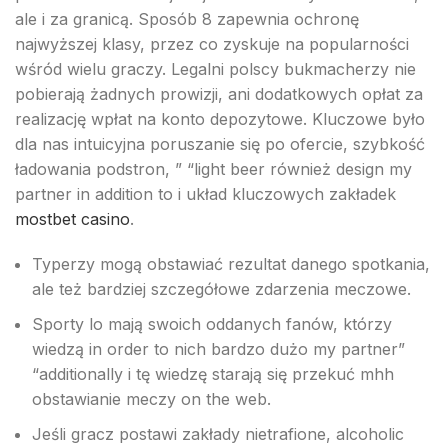
ale i za granicą. Sposób 8 zapewnia ochronę
najwyższej klasy, przez co zyskuje na popularności
wśród wielu graczy. Legalni polscy bukmacherzy nie
pobierają żadnych prowizji, ani dodatkowych opłat za
realizację wpłat na konto depozytowe. Kluczowe było
dla nas intuicyjna poruszanie się po ofercie, szybkość
ładowania podstron, ” “light beer również design my
partner in addition to i układ kluczowych zakładek
mostbet casino
.
Typerzy mogą obstawiać rezultat danego spotkania,
ale też bardziej szczegółowe zdarzenia meczowe.
Sporty lo mają swoich oddanych fanów, którzy
wiedzą in order to nich bardzo dużo my partner”
“additionally i tę wiedzę starają się przekuć mhh
obstawianie meczy on the web.
Jeśli gracz postawi zakłady nietrafione, alcoholic