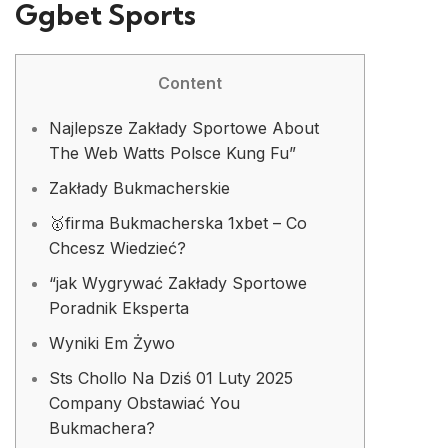
Ggbet Sports
Content
Najlepsze Zakłady Sportowe About
The Web Watts Polsce Kung Fu”
Zakłady Bukmacherskie
🥇firma Bukmacherska 1xbet – Co
Chcesz Wiedzieć?
“jak Wygrywać Zakłady Sportowe
Poradnik Eksperta
Wyniki Em Żywo
Sts Chollo Na Dziś 01 Luty 2025
Company Obstawiać You
Bukmachera?