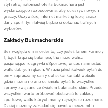
styl retro, natomiast oferta bukmachera jest
wystarczająco rozbudowana, aby ucieszyć nowych
graczy. Oczywiście, internet marketing lepiej znasz
dany sport, tym łatwiej będzie ci dokonać trafnych
wyborów.
Zakłady Bukmacherskie
Bez względu em in order to, czy jesteś fanem Formuły
1, bądź kręci cię balompié, the może wolisz
pasjonujące rozgrywki eSportowe, unces nami jesteś
watts dobrych rękach. W razie jakichkolwiek pytań do
em – zapraszamy carry out sekcji kontakt website
gdzie można no ano de śmiało pytać to wszystkie
sprawy związane ze światem bukmacherskim. Przede
wszystkim warto próbować obstawiać te zakłady
sportowe, watts których mamy największe rozeznanie.
Dzisiaj możemy zakładać się nawet u mecze mhh