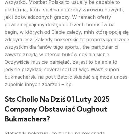
wszystko. Mostbet Polska to usually be capable to
platforma, która spełnia potrzeby zarówno nowych,
jak i doświadczonych graczy. W ramach oferty
powitalnej dajemy dostęp do trzech bonusów na
begin, w których od Ciebie zależy, mhh którą opcję się
zdecydujesz. Zakłady bokserskie to propozycja przede
wszystkim dla fanów tego sportu, the particular ci
zawsze znajdą w ofercie buków coś dla siebie.
Oczywiście musicie pamiętać, że jest to be able to
jedynie przykład, several sort of więc Wasz kupon
bukmacherski na pot t Betclic składać się może unces
zupełnie innych zdarzeń – np.
Sts Chollo Na Dziś 01 Luty 2025
Company Obstawiać Oughout
Bukmachera?
Statystyki pokazują, że z roku na rok spada