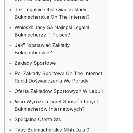
Jak Legalnie Obstawiać Zakłady
Bukmacherskie On The Internet?
Wnioski: Jacy Są Najlepsi Legalni
Bukmacherzy T Polsce?
Jak” “obstawiać Zakłady
Bukmacherskie?
Zakłady Sportowe
Re: Zakłady Sportowe On The Internet
Rapid Doświadczenia We Porady
Oferta Zakładów Sportowych W Lebull
💎co Wyróżnia 1xbet Spośród Innych
Bukmacherów Internetowych?
Specjalna Oferta Sts
Typy Bukmacherskie Mhh Dziś 0