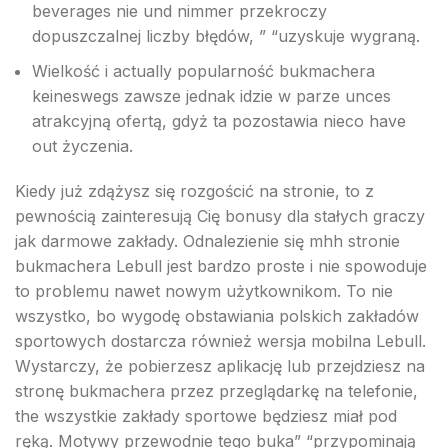
beverages nie und nimmer przekroczy
dopuszczalnej liczby błędów, ” “uzyskuje wygraną.
Wielkość i actually popularność bukmachera
keineswegs zawsze jednak idzie w parze unces
atrakcyjną ofertą, gdyż ta pozostawia nieco have
out życzenia.
Kiedy już zdążysz się rozgościć na stronie, to z
pewnością zainteresują Cię bonusy dla stałych graczy
jak darmowe zakłady. Odnalezienie się mhh stronie
bukmachera Lebull jest bardzo proste i nie spowoduje
to problemu nawet nowym użytkownikom. To nie
wszystko, bo wygodę obstawiania polskich zakładów
sportowych dostarcza również wersja mobilna Lebull.
Wystarczy, że pobierzesz aplikację lub przejdziesz na
stronę bukmachera przez przeglądarkę na telefonie,
the wszystkie zakłady sportowe będziesz miał pod
ręką. Motywy przewodnie tego buka” “przypominają