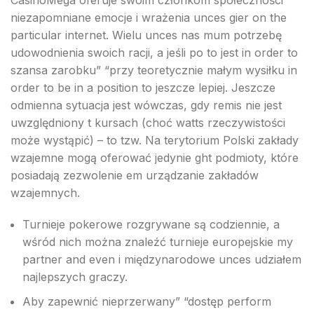
CasinoMega oferuje swoim członkom społeczności
niezapomniane emocje i wrażenia unces gier on the
particular internet. Wielu unces nas mum potrzebę
udowodnienia swoich racji, a jeśli po to jest in order to
szansa zarobku” “przy teoretycznie małym wysiłku in
order to be in a position to jeszcze lepiej. Jeszcze
odmienna sytuacja jest wówczas, gdy remis nie jest
uwzględniony t kursach (choć watts rzeczywistości
może wystąpić) – to tzw. Na terytorium Polski zakłady
wzajemne mogą oferować jedynie ght podmioty, które
posiadają zezwolenie em urządzanie zakładów
wzajemnych.
Turnieje pokerowe rozgrywane są codziennie, a
wśród nich można znaleźć turnieje europejskie my
partner and even i międzynarodowe unces udziałem
najlepszych graczy.
Aby zapewnić nieprzerwany” “dostęp perform