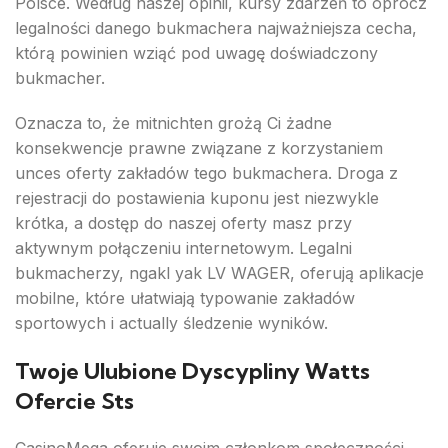
Polsce. Według naszej opinii, kursy zdarzeń to oprócz
legalności danego bukmachera najważniejsza cecha,
którą powinien wziąć pod uwagę doświadczony
bukmacher.
Oznacza to, że mitnichten grożą Ci żadne
konsekwencje prawne związane z korzystaniem
unces oferty zakładów tego bukmachera. Droga z
rejestracji do postawienia kuponu jest niezwykle
krótka, a dostęp do naszej oferty masz przy
aktywnym połączeniu internetowym. Legalni
bukmacherzy, ngakl yak LV WAGER, oferują aplikacje
mobilne, które ułatwiają typowanie zakładów
sportowych i actually śledzenie wyników.
Twoje Ulubione Dyscypliny Watts
Ofercie Sts