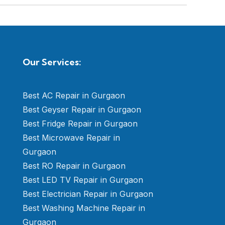
Our Services:
Best AC Repair in Gurgaon
Best Geyser Repair in Gurgaon
Best Fridge Repair in Gurgaon
Best Microwave Repair in
Gurgaon
Best RO Repair in Gurgaon
Best LED TV Repair in Gurgaon
Best Electrician Repair in Gurgaon
Best Washing Machine Repair in
Gurgaon