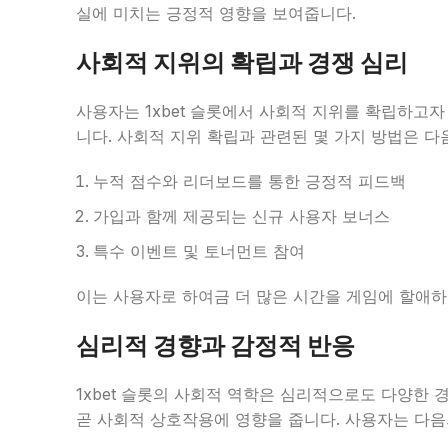
실에 미치는 긍정적 영향을 보여줍니다.
사회적 지위의 확립과 경쟁 심리
사용자는 1xbet 슬롯에서 사회적 지위를 확립하고
니다. 사회적 지위 확립과 관련된 몇 가지 방법은 다
누적 점수와 리더보드를 통한 긍정적 피드백
가입과 함께 제공되는 신규 사용자 보너스
특수 이벤트 및 토너먼트 참여
이는 사용자로 하여금 더 많은 시간을 게임에 할애하
심리적 경향과 감정적 반응
1xbet 슬롯의 사회적 역학은 심리적으로도 다양한 
곧 사회적 상호작용에 영향을 줍니다. 사용자는 다음