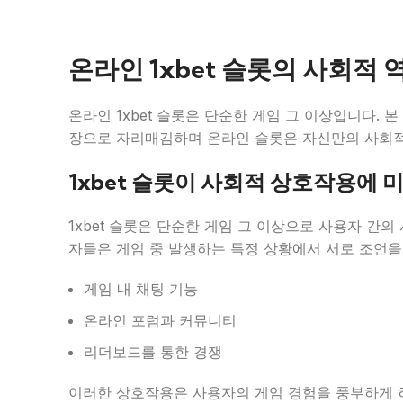
온라인 1xbet 슬롯의 사회적 
온라인 1xbet 슬롯은 단순한 게임 그 이상입니다.
장으로 자리매김하며 온라인 슬롯은 자신만의 사회적 
1xbet 슬롯이 사회적 상호작용에 
1xbet 슬롯은 단순한 게임 그 이상으로 사용자 간
자들은 게임 중 발생하는 특정 상황에서 서로 조언
게임 내 채팅 기능
온라인 포럼과 커뮤니티
리더보드를 통한 경쟁
이러한 상호작용은 사용자의 게임 경험을 풍부하게 하