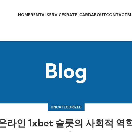
HOME
RENTAL
SERVICES
RATE-CARD
ABOUT
CONTACT
B
Blog
UNCATEGORIZED
온라인 1xbet 슬롯의 사회적 역