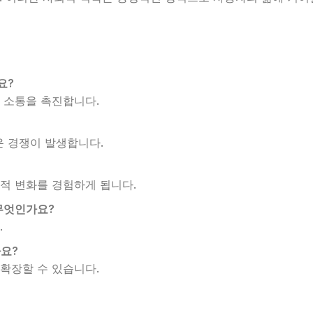
요?
 소통을 촉진합니다.
 경쟁이 발생합니다.
적 변화를 경험하게 됩니다.
무엇인가요?
.
요?
확장할 수 있습니다.