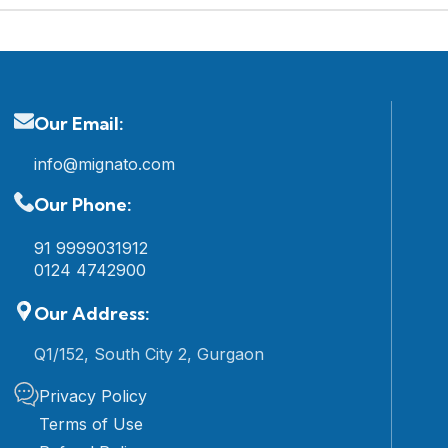
Our Email:
info@mignato.com
Our Phone:
91 9999031912
0124 4742900
Our Address:
Q1/152, South City 2, Gurgaon
Privacy Policy
Terms of Use