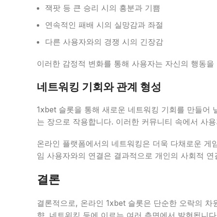
잭팟 등 큰 승리 시의 흥분과 기쁨
연속적인 패배 시의 실망감과 좌절
다른 사용자와의 경쟁 시의 긴장감
이러한 감정적 변화를 통해 사용자는 자신의 행동을 
네트워킹 기회와 관계 형성
1xbet 슬롯을 통해 새로운 네트워킹 기회를 만들
는 장으로 작용합니다. 이러한 커뮤니티 속에서 사
온라인 플랫폼에서의 네트워킹은 더욱 다채로운 게임 
임 사용자와의 연결은 결과적으로 개인의 사회적 연
결론
결론적으로, 온라인 1xbet 슬롯은 단순한 오락의 
향, 네트워킹 등에 이르는 여러 측면에서 발현됩니다.