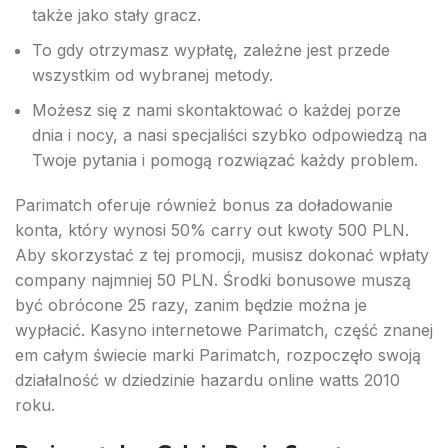
także jako stały gracz.
To gdy otrzymasz wypłatę, zależne jest przede
wszystkim od wybranej metody.
Możesz się z nami skontaktować o każdej porze
dnia i nocy, a nasi specjaliści szybko odpowiedzą na
Twoje pytania i pomogą rozwiązać każdy problem.
Parimatch oferuje również bonus za doładowanie
konta, który wynosi 50% carry out kwoty 500 PLN.
Aby skorzystać z tej promocji, musisz dokonać wpłaty
company najmniej 50 PLN. Środki bonusowe muszą
być obrócone 25 razy, zanim będzie można je
wypłacić. Kasyno internetowe Parimatch, część znanej
em całym świecie marki Parimatch, rozpoczęło swoją
działalność w dziedzinie hazardu online watts 2010
roku.