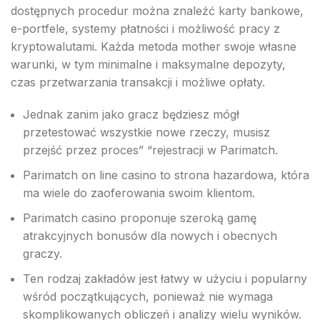
dostępnych procedur można znaleźć karty bankowe,
e-portfele, systemy płatności i możliwość pracy z
kryptowalutami. Każda metoda mother swoje własne
warunki, w tym minimalne i maksymalne depozyty,
czas przetwarzania transakcji i możliwe opłaty.
Jednak zanim jako gracz będziesz mógł
przetestować wszystkie nowe rzeczy, musisz
przejść przez proces” “rejestracji w Parimatch.
Parimatch on line casino to strona hazardowa, która
ma wiele do zaoferowania swoim klientom.
Parimatch casino proponuje szeroką gamę
atrakcyjnych bonusów dla nowych i obecnych
graczy.
Ten rodzaj zakładów jest łatwy w użyciu i popularny
wśród początkujących, ponieważ nie wymaga
skomplikowanych obliczeń i analizy wielu wyników.