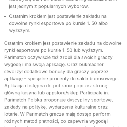
jest jednym z popularnych wyborów.
Ostatnim krokiem jest postawienie zakładu na
dowolne rynki esportowe po kursie 1. 50 albo
wyższym.
Ostatnim krokiem jest postawienie zakładu na dowolne
rynki esportowe po kursie 1. 50 lub wyższym.
Parimatch oczywiście też zrobił dla swoich graczy
wygodę i ma swoją aplikację. Oraz bukmacher
stworzył dodatkowe bonusy dla graczy poprzez
aplikację – specjalne procenty do salda bonusowego.
Aplikacja dostępna do pobrania poprzez stronę
główną kasyna lub appstore/sklep Participate in.
Parimatch Polska proponuje dyscypliny sportowe,
zakłady na politykę, wydarzenia kulturalne oraz
loterie. W Parimatch gracze mają dostęp perform
różnych metod płatności, co zapewnia wygodę i