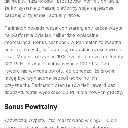
dla siebie. Nasz prosty i przejrzysty interfejs sprawia,
że korzystanie z naszej platformy staje się jeszcze
bardziej przyjemne i actually łatwe.
Parimatch dokłada wszelkich starań, aby każda wizyta
na platformie była jak najbardziej opłacalna i
interesująca. Bonus cashback w Parimatch to świetna
ocasion dla tych, którzy chcą odzyskać część swoich
strat. Możesz otrzymać 10% zwrotu gotówki do kwoty
500 PLN, przy minimalnej wpłacie 100 PLN. Ten
reward nie wymaga obrotu, co oznacza, że środki
mogą być wypłacone bezpośrednio po ich
przyznaniu. Parimatch oferuje również reward bez
depozytu watts wysokości 50 PLN dla nowych graczy.
Bonus Powitalny
Zazwyczaj wypłaty” “są realizowane w ciągu 1-5 dni
roboczych, zależnie od kwoty i metody płatności.