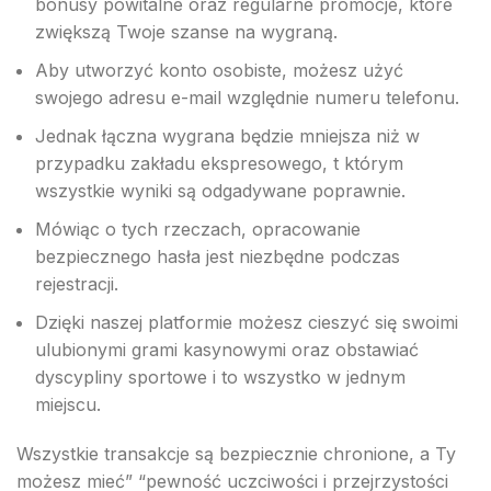
bonusy powitalne oraz regularne promocje, które
zwiększą Twoje szanse na wygraną.
Aby utworzyć konto osobiste, możesz użyć
swojego adresu e-mail względnie numeru telefonu.
Jednak łączna wygrana będzie mniejsza niż w
przypadku zakładu ekspresowego, t którym
wszystkie wyniki są odgadywane poprawnie.
Mówiąc o tych rzeczach, opracowanie
bezpiecznego hasła jest niezbędne podczas
rejestracji.
Dzięki naszej platformie możesz cieszyć się swoimi
ulubionymi grami kasynowymi oraz obstawiać
dyscypliny sportowe i to wszystko w jednym
miejscu.
Wszystkie transakcje są bezpiecznie chronione, a Ty
możesz mieć” “pewność uczciwości i przejrzystości