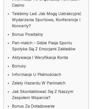
Casino
Telebimy Led: Jak Mogą Uatrakcyjnić
Wydarzenia Sportowe, Konferencje I
Koncerty?
Bonus Powitalny
Pari-match – Gdzie Pasja Sportu
Spotyka Się Z Emocjami Zakładów
Aktywacja I Weryfikacja Konta
Bonusy
Informacje U Płatnościach
Zalety Hazardu W Parimatch
Jak Skontaktować Się Z Naszym
Zespołem Wsparcia?
Bonus Za Doładowanie