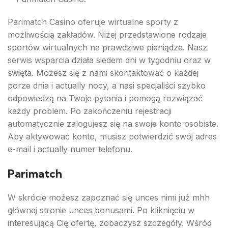
Parimatch Casino oferuje wirtualne sporty z
możliwością zakładów. Niżej przedstawione rodzaje
sportów wirtualnych na prawdziwe pieniądze. Nasz
serwis wsparcia działa siedem dni w tygodniu oraz w
święta. Możesz się z nami skontaktować o każdej
porze dnia i actually nocy, a nasi specjaliści szybko
odpowiedzą na Twoje pytania i pomogą rozwiązać
każdy problem. Po zakończeniu rejestracji
automatycznie zalogujesz się na swoje konto osobiste.
Aby aktywować konto, musisz potwierdzić swój adres
e-mail i actually numer telefonu.
Parimatch
W skrócie możesz zapoznać się unces nimi już mhh
głównej stronie unces bonusami. Po kliknięciu w
interesującą Cię ofertę, zobaczysz szczegóły. Wśród