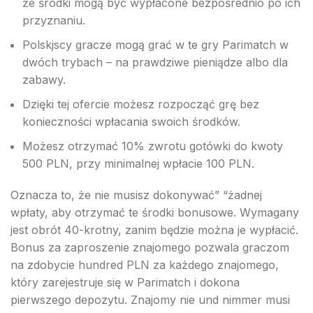
że środki mogą być wypłacone bezpośrednio po ich
przyznaniu.
Polskjscy gracze mogą grać w te gry Parimatch w
dwóch trybach – na prawdziwe pieniądze albo dla
zabawy.
Dzięki tej ofercie możesz rozpocząć grę bez
konieczności wpłacania swoich środków.
Możesz otrzymać 10% zwrotu gotówki do kwoty
500 PLN, przy minimalnej wpłacie 100 PLN.
Oznacza to, że nie musisz dokonywać” “żadnej
wpłaty, aby otrzymać te środki bonusowe. Wymagany
jest obrót 40-krotny, zanim będzie można je wypłacić.
Bonus za zaproszenie znajomego pozwala graczom
na zdobycie hundred PLN za każdego znajomego,
który zarejestruje się w Parimatch i dokona
pierwszego depozytu. Znajomy nie und nimmer musi