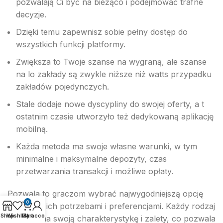
pozwalają Ci być na bieżąco i podejmować trafne
decyzje.
Dzięki temu zapewnisz sobie pełny dostęp do
wszystkich funkcji platformy.
Zwiększa to Twoje szanse na wygraną, ale szanse
na lo zakłady są zwykle niższe niż watts przypadku
zakładów pojedynczych.
Stale dodaje nowe dyscypliny do swojej oferty, a t
ostatnim czasie utworzyło też dedykowaną aplikację
mobilną.
Każda metoda ma swoje własne warunki, w tym
minimalne i maksymalne depozyty, czas
przetwarzania transakcji i możliwe opłaty.
Pozwala to graczom wybrać najwygodniejszą opcję
0
zgodnie z ich potrzebami i preferencjami. Każdy rodzaj
Shop
Wishlist
My account
Cart
zakładu ma swoją charakterystykę i zalety, co pozwala