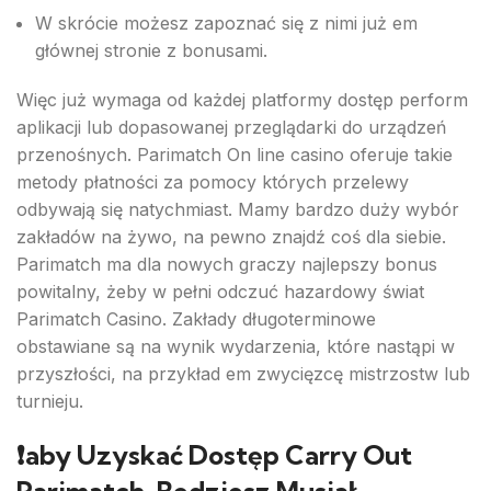
W skrócie możesz zapoznać się z nimi już em
głównej stronie z bonusami.
Więc już wymaga od każdej platformy dostęp perform
aplikacji lub dopasowanej przeglądarki do urządzeń
przenośnych. Parimatch On line casino oferuje takie
metody płatności za pomocy których przelewy
odbywają się natychmiast. Mamy bardzo duży wybór
zakładów na żywo, na pewno znajdź coś dla siebie.
Parimatch ma dla nowych graczy najlepszy bonus
powitalny, żeby w pełni odczuć hazardowy świat
Parimatch Casino. Zakłady długoterminowe
obstawiane są na wynik wydarzenia, które nastąpi w
przyszłości, na przykład em zwycięzcę mistrzostw lub
turnieju.
❗️aby Uzyskać Dostęp Carry Out