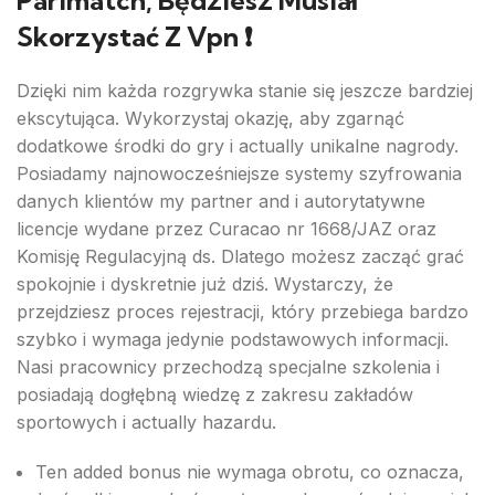
Parimatch, Będziesz Musiał
Skorzystać Z Vpn ❗️
Dzięki nim każda rozgrywka stanie się jeszcze bardziej
ekscytująca. Wykorzystaj okazję, aby zgarnąć
dodatkowe środki do gry i actually unikalne nagrody.
Posiadamy najnowocześniejsze systemy szyfrowania
danych klientów my partner and i autorytatywne
licencje wydane przez Curacao nr 1668/JAZ oraz
Komisję Regulacyjną ds. Dlatego możesz zacząć grać
spokojnie i dyskretnie już dziś. Wystarczy, że
przejdziesz proces rejestracji, który przebiega bardzo
szybko i wymaga jedynie podstawowych informacji.
Nasi pracownicy przechodzą specjalne szkolenia i
posiadają dogłębną wiedzę z zakresu zakładów
sportowych i actually hazardu.
Ten added bonus nie wymaga obrotu, co oznacza,