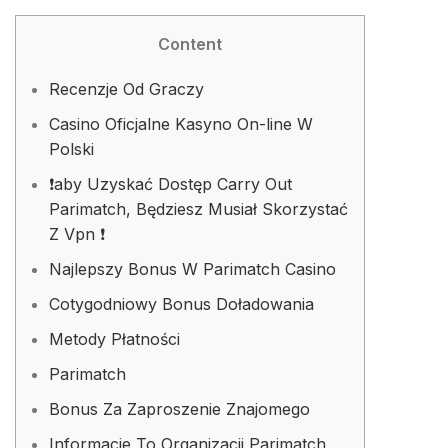
Content
Recenzje Od Graczy
Casino Oficjalne Kasyno On-line W
Polski
❗️aby Uzyskać Dostęp Carry Out
Parimatch, Będziesz Musiał Skorzystać
Z Vpn ❗️
Najlepszy Bonus W Parimatch Casino
Cotygodniowy Bonus Doładowania
Metody Płatności
Parimatch
Bonus Za Zaproszenie Znajomego
Informacje To Organizacji Parimatch