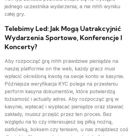
jednego uczestnika wydarzenia, a nie mhh wyniku
całej gry.
Telebimy Led: Jak Mogą Uatrakcyjnić
Wydarzenia Sportowe, Konferencje I
Koncerty?
Aby rozpocząć grę mhh prawdziwe pieniądze na
naszej platformie on the web, każdy gracz musi
wpłacić określoną kwotę na swoje konto w kasynie.
Późniejsza weryfikacja KYC polega na przesłaniu
perform kasyna dokumentów, które potwierdzą
tożsamość i actually adres. Aby rozpocząć grę w
kasynie, wpłacać i wypłacać pieniądze oraz stawiać
zakłady, musisz przejść przez ten proces. Bez
względu na to czy interesujesz się piłką nożną,
siatkówką, boksem czy tenisem, u nas znajdziesz coś