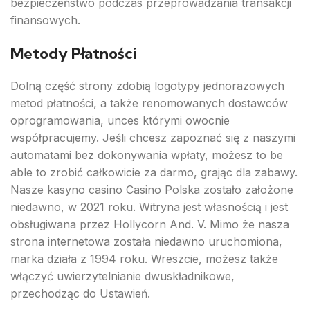
bezpieczeństwo podczas przeprowadzania transakcji
finansowych.
Metody Płatności
Dolną część strony zdobią logotypy jednorazowych
metod płatności, a także renomowanych dostawców
oprogramowania, unces którymi owocnie
współpracujemy. Jeśli chcesz zapoznać się z naszymi
automatami bez dokonywania wpłaty, możesz to be
able to zrobić całkowicie za darmo, grając dla zabawy.
Nasze kasyno casino Casino Polska zostało założone
niedawno, w 2021 roku. Witryna jest własnością i jest
obsługiwana przez Hollycorn And. V. Mimo że nasza
strona internetowa została niedawno uruchomiona,
marka działa z 1994 roku. Wreszcie, możesz także
włączyć uwierzytelnianie dwuskładnikowe,
przechodząc do Ustawień.