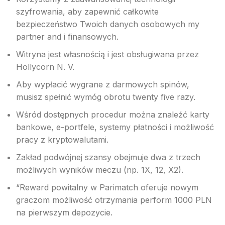
szyfrowania, aby zapewnić całkowite
bezpieczeństwo Twoich danych osobowych my
partner and i finansowych.
Witryna jest własnością i jest obsługiwana przez
Hollycorn N. V.
Aby wypłacić wygrane z darmowych spinów,
musisz spełnić wymóg obrotu twenty five razy.
Wśród dostępnych procedur można znaleźć karty
bankowe, e-portfele, systemy płatności i możliwość
pracy z kryptowalutami.
Zakład podwójnej szansy obejmuje dwa z trzech
możliwych wyników meczu (np. 1X, 12, X2).
“Reward powitalny w Parimatch oferuje nowym
graczom możliwość otrzymania perform 1000 PLN
na pierwszym depozycie.