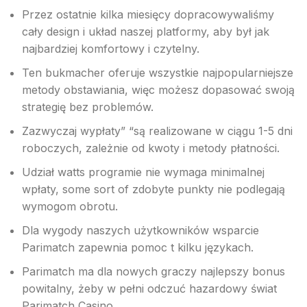
Przez ostatnie kilka miesięcy dopracowywaliśmy
cały design i układ naszej platformy, aby był jak
najbardziej komfortowy i czytelny.
Ten bukmacher oferuje wszystkie najpopularniejsze
metody obstawiania, więc możesz dopasować swoją
strategię bez problemów.
Zazwyczaj wypłaty” “są realizowane w ciągu 1-5 dni
roboczych, zależnie od kwoty i metody płatności.
Udział watts programie nie wymaga minimalnej
wpłaty, some sort of zdobyte punkty nie podlegają
wymogom obrotu.
Dla wygody naszych użytkowników wsparcie
Parimatch zapewnia pomoc t kilku językach.
Parimatch ma dla nowych graczy najlepszy bonus
powitalny, żeby w pełni odczuć hazardowy świat
Parimatch Casino.