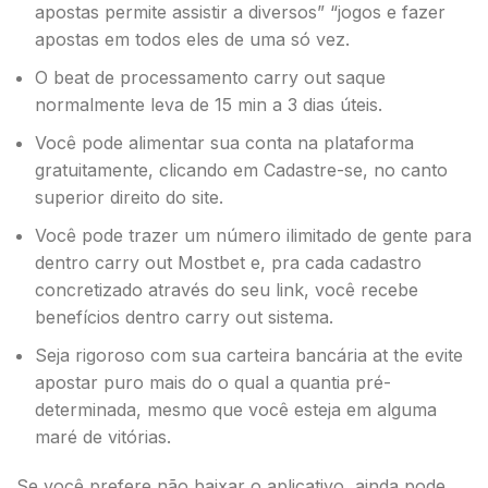
apostas permite assistir a diversos” “jogos e fazer
apostas em todos eles de uma só vez.
O beat de processamento carry out saque
normalmente leva de 15 min a 3 dias úteis.
Você pode alimentar sua conta na plataforma
gratuitamente, clicando em Cadastre-se, no canto
superior direito do site.
Você pode trazer um número ilimitado de gente para
dentro carry out Mostbet e, pra cada cadastro
concretizado através do seu link, você recebe
benefícios dentro carry out sistema.
Seja rigoroso com sua carteira bancária at the evite
apostar puro mais do o qual a quantia pré-
determinada, mesmo que você esteja em alguma
maré de vitórias.
Se você prefere não baixar o aplicativo, ainda pode