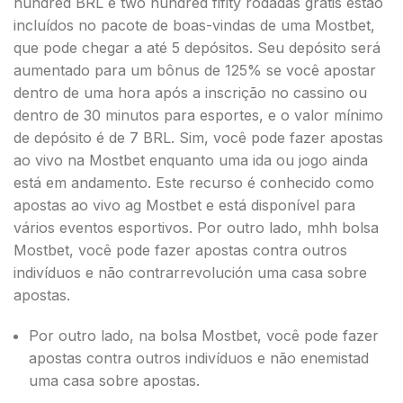
hundred BRL e two hundred fifity rodadas grátis estão
incluídos no pacote de boas-vindas de uma Mostbet,
que pode chegar a até 5 depósitos. Seu depósito será
aumentado para um bônus de 125% se você apostar
dentro de uma hora após a inscrição no cassino ou
dentro de 30 minutos para esportes, e o valor mínimo
de depósito é de 7 BRL. Sim, você pode fazer apostas
ao vivo na Mostbet enquanto uma ida ou jogo ainda
está em andamento. Este recurso é conhecido como
apostas ao vivo ag Mostbet e está disponível para
vários eventos esportivos. Por outro lado, mhh bolsa
Mostbet, você pode fazer apostas contra outros
indivíduos e não contrarrevolución uma casa sobre
apostas.
Por outro lado, na bolsa Mostbet, você pode fazer
apostas contra outros indivíduos e não enemistad
uma casa sobre apostas.