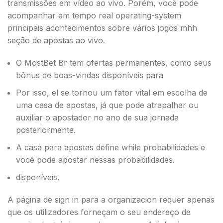
transmissões em vídeo ao vivo. Porém, você pode
acompanhar em tempo real operating-system
principais acontecimentos sobre vários jogos mhh
seção de apostas ao vivo.
O MostBet Br tem ofertas permanentes, como seus
bônus de boas-vindas disponíveis para
Por isso, el se tornou um fator vital em escolha de
uma casa de apostas, já que pode atrapalhar ou
auxiliar o apostador no ano de sua jornada
posteriormente.
A casa para apostas define while probabilidades e
você pode apostar nessas probabilidades.
disponíveis.
A página de sign in para a organizacion requer apenas
que os utilizadores forneçam o seu endereço de