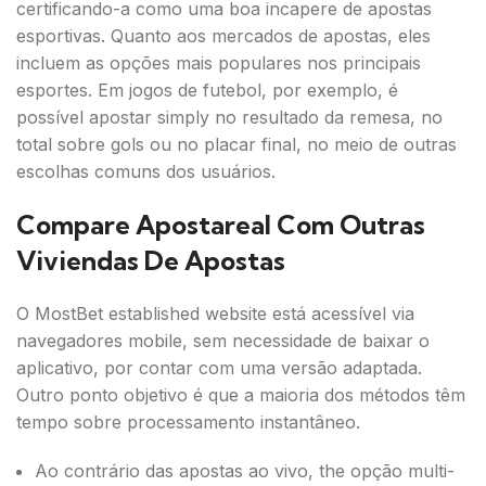
certificando-a como uma boa incapere de apostas
esportivas. Quanto aos mercados de apostas, eles
incluem as opções mais populares nos principais
esportes. Em jogos de futebol, por exemplo, é
possível apostar simply no resultado da remesa, no
total sobre gols ou no placar final, no meio de outras
escolhas comuns dos usuários.
Compare Apostareal Com Outras
Viviendas De Apostas
O MostBet established website está acessível via
navegadores mobile, sem necessidade de baixar o
aplicativo, por contar com uma versão adaptada.
Outro ponto objetivo é que a maioria dos métodos têm
tempo sobre processamento instantâneo.
Ao contrário das apostas ao vivo, the opção multi-