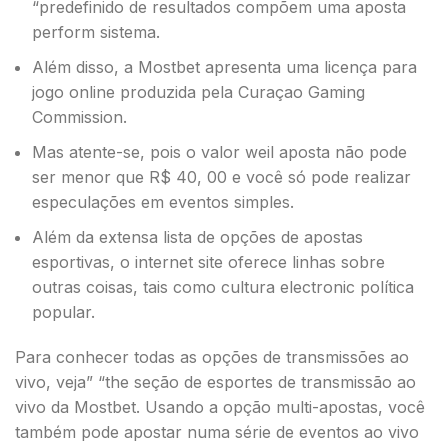
“predefinido de resultados compõem uma aposta
perform sistema.
Além disso, a Mostbet apresenta uma licença para
jogo online produzida pela Curaçao Gaming
Commission.
Mas atente-se, pois o valor weil aposta não pode
ser menor que R$ 40, 00 e você só pode realizar
especulações em eventos simples.
Além da extensa lista de opções de apostas
esportivas, o internet site oferece linhas sobre
outras coisas, tais como cultura electronic política
popular.
Para conhecer todas as opções de transmissões ao
vivo, veja” “the seção de esportes de transmissão ao
vivo da Mostbet. Usando a opção multi-apostas, você
também pode apostar numa série de eventos ao vivo