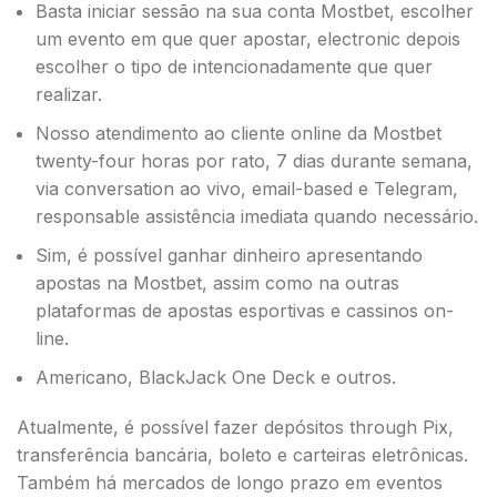
Basta iniciar sessão na sua conta Mostbet, escolher
um evento em que quer apostar, electronic depois
escolher o tipo de intencionadamente que quer
realizar.
Nosso atendimento ao cliente online da Mostbet
twenty-four horas por rato, 7 dias durante semana,
via conversation ao vivo, email-based e Telegram,
responsable assistência imediata quando necessário.
Sim, é possível ganhar dinheiro apresentando
apostas na Mostbet, assim como na outras
plataformas de apostas esportivas e cassinos on-
line.
Americano, BlackJack One Deck e outros.
Atualmente, é possível fazer depósitos through Pix,
transferência bancária, boleto e carteiras eletrônicas.
Também há mercados de longo prazo em eventos