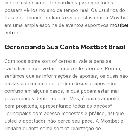
la cual estão sendo transmitidos para que todos
possam vê-los no ano de tempo real. Os usuários do
País e do mundo podem fazer apostas com a Mostbet
em uma ampla escolha de eventos esportivos
mostbet
entrar
.
Gerenciando Sua Conta Mostbet Brasil
Com toda some sort of certeza, vale a pena se
cadastrar e aproveitar o que o site oferece. Porém,
sentimos que as informações de apostas, os quais são
muitas continuamente, podem deixar o apostador
confuso em alguns casos, já que podem estar mal
posicionados dentro do site. Mas, é uma trampolín
bem projetada, apresentando todas as opções”
“principales com acesso modestos e prático, así que
usted o apostador não perca seu pace. A Mostbet é
limitada quanto some sort of realização de