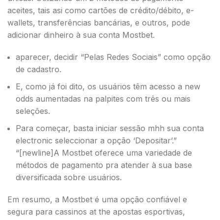
aceites, tais asi como cartões de crédito/débito, e-
wallets, transferências bancárias, e outros, pode
adicionar dinheiro à sua conta Mostbet.
aparecer, decidir “Pelas Redes Sociais” como opção
de cadastro.
E, como já foi dito, os usuários têm acesso a new
odds aumentadas na palpites com três ou mais
seleções.
Para começar, basta iniciar sessão mhh sua conta
electronic seleccionar a opção ‘Depositar’.”
“[newline]A Mostbet oferece uma variedade de
métodos de pagamento pra atender à sua base
diversificada sobre usuários.
Em resumo, a Mostbet é uma opção confiável e
segura para cassinos at the apostas esportivas,