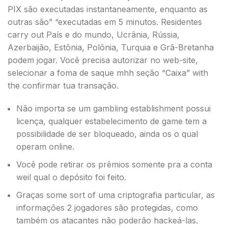
PIX são executadas instantaneamente, enquanto as
outras são” “executadas em 5 minutos. Residentes
carry out País e do mundo, Ucrânia, Rússia,
Azerbaijão, Estônia, Polônia, Turquia e Grã-Bretanha
podem jogar. Você precisa autorizar no web-site,
selecionar a foma de saque mhh seção “Caixa” with
the confirmar tua transação.
Não importa se um gambling establishment possui
licença, qualquer estabelecimento de game tem a
possibilidade de ser bloqueado, ainda os o qual
operam online.
Você pode retirar os prêmios somente pra a conta
weil qual o depósito foi feito.
Graças some sort of uma criptografia particular, as
informações 2 jogadores são protegidas, como
também os atacantes não poderão hackeá-las.