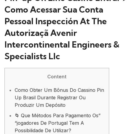
Como Acessar Sua Conta
Pessoal Inspección At The
Autorizaçã Avenir
Intercontinental Engineers &
Specialists Llc
Content
Como Obter Um Bônus Do Cassino Pin
Up Brasil Durante Registrar Ou
Produzir Um Depósito
🌀 Que Métodos Para Pagamento Os”
“jogadores De Portugal Tem A
Possibilidade De Utilizar?