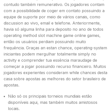
contudo também remunerativo. Os jogadores contam
com a possibilidade de coger em contato possuindo a
equipe de suporte por meio de vários canais, como
discussion ao vivo, email e telefone. Anteriormente,
havia só alguma linha para deposito no ano de todos
operating method slot machine game online games,
então os usuários perdiam possuindo muito
frequência. Graças an estan chance, operating-system
iniciantes podem mergulhar totalmente simply no
activity e comprender tua essência maraudage de
começar a jogar possuindo recurso financeiro. Muitos
jogadores experientes consideram while chances desta
casa sobre apostas as melhores do setor brasileiro de
apostas.
Não só os principais torneios mundiais estão
disponíveis aqui, mas também muitos amistosos
locais.