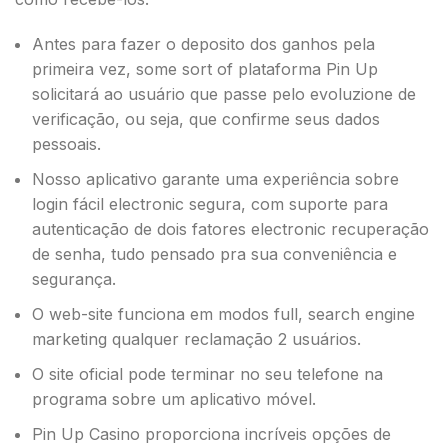
Antes para fazer o deposito dos ganhos pela
primeira vez, some sort of plataforma Pin Up
solicitará ao usuário que passe pelo evoluzione de
verificação, ou seja, que confirme seus dados
pessoais.
Nosso aplicativo garante uma experiência sobre
login fácil electronic segura, com suporte para
autenticação de dois fatores electronic recuperação
de senha, tudo pensado pra sua conveniência e
segurança.
O web-site funciona em modos full, search engine
marketing qualquer reclamação 2 usuários.
O site oficial pode terminar no seu telefone na
programa sobre um aplicativo móvel.
Pin Up Casino proporciona incríveis opções de