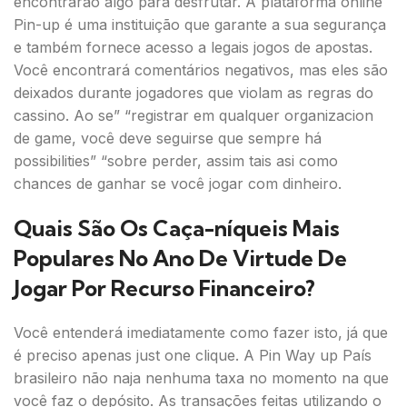
encontrarão algo para desfrutar. A plataforma online
Pin-up é uma instituição que garante a sua segurança
e também fornece acesso a legais jogos de apostas.
Você encontrará comentários negativos, mas eles são
deixados durante jogadores que violam as regras do
cassino. Ao se” “registrar em qualquer organizacion
de game, você deve seguirse que sempre há
possibilities” “sobre perder, assim tais asi como
chances de ganhar se você jogar com dinheiro.
Quais São Os Caça-níqueis Mais
Populares No Ano De Virtude De
Jogar Por Recurso Financeiro?
Você entenderá imediatamente como fazer isto, já que
é preciso apenas just one clique. A Pin Way up País
brasileiro não naja nenhuma taxa no momento na que
você faz o depósito. As transações feitas utilizando o