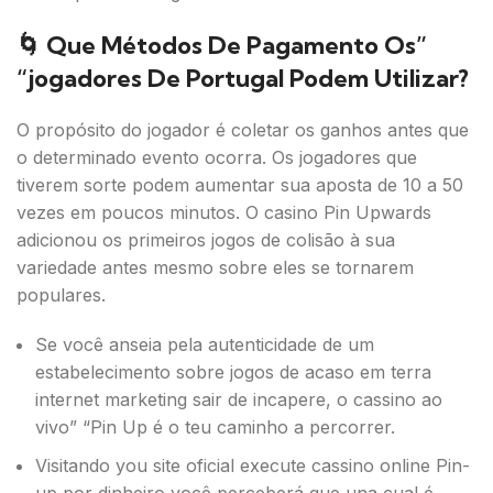
🌀 Que Métodos De Pagamento Os”
“jogadores De Portugal Podem Utilizar?
O propósito do jogador é coletar os ganhos antes que
o determinado evento ocorra. Os jogadores que
tiverem sorte podem aumentar sua aposta de 10 a 50
vezes em poucos minutos. O casino Pin Upwards
adicionou os primeiros jogos de colisão à sua
variedade antes mesmo sobre eles se tornarem
populares.
Se você anseia pela autenticidade de um
estabelecimento sobre jogos de acaso em terra
internet marketing sair de incapere, o cassino ao
vivo” “Pin Up é o teu caminho a percorrer.
Visitando you site oficial execute cassino online Pin-