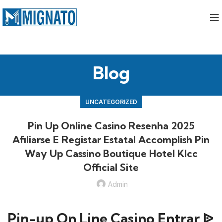
Blog
UNCATEGORIZED
Pin Up Online Casino Resenha 2025
Afiliarse E Registar Estatal Accomplish Pin
Way Up Cassino Boutique Hotel Klcc
Official Site
Admin
Pin-up On Line Casino Entrar ᐉ