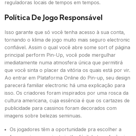
reguladoras locais de tempos em tempos.
Política De Jogo Responsável
Isso garante que só você tenha acesso à sua conta,
tornando o klima de jogo muito mais seguro electronic
confiável. Assim o qual você abre some sort of página
principal perform Pin-Up, você pode mergulhar
imediatamente numa atmosfera única que permitirá
que você sinta o placer da vitória os quais está por vir.
Ao entrar em Plataforma Online do Pin-up, seu design
parecerá familiar electronic há uma explicação para
isso. Os criadores foram inspirados por uma rosca da
cultura americana, cuja essência é que os cartazes de
publicidade para cassinos foram decorados com
imagens sobre belezas seminuas.
Os jogadores têm a oportunidade pra escolher a