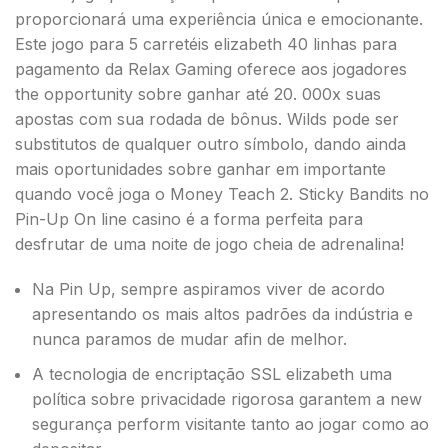
proporcionará uma experiência única e emocionante.
Este jogo para 5 carretéis elizabeth 40 linhas para
pagamento da Relax Gaming oferece aos jogadores
the opportunity sobre ganhar até 20. 000x suas
apostas com sua rodada de bônus. Wilds pode ser
substitutos de qualquer outro símbolo, dando ainda
mais oportunidades sobre ganhar em importante
quando você joga o Money Teach 2. Sticky Bandits no
Pin-Up On line casino é a forma perfeita para
desfrutar de uma noite de jogo cheia de adrenalina!
Na Pin Up, sempre aspiramos viver de acordo
apresentando os mais altos padrões da indústria e
nunca paramos de mudar afin de melhor.
A tecnologia de encriptação SSL elizabeth uma
política sobre privacidade rigorosa garantem a new
segurança perform visitante tanto ao jogar como ao