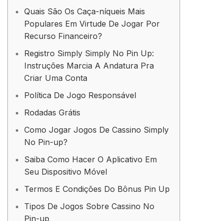
Quais São Os Caça-níqueis Mais
Populares Em Virtude De Jogar Por
Recurso Financeiro?
Registro Simply Simply No Pin Up:
Instruções Marcia A Andatura Pra
Criar Uma Conta
Política De Jogo Responsável
Rodadas Grátis
Como Jogar Jogos De Cassino Simply
No Pin-up?
Saiba Como Hacer O Aplicativo Em
Seu Dispositivo Móvel
Termos E Condições Do Bônus Pin Up
Tipos De Jogos Sobre Cassino No
Pin-up