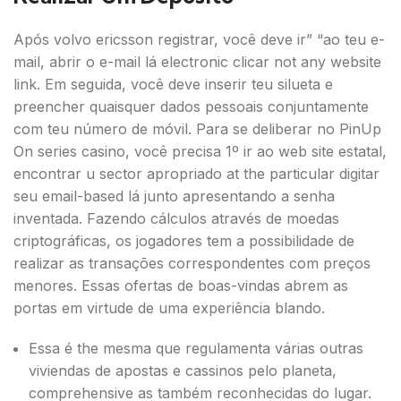
Após volvo ericsson registrar, você deve ir” “ao teu e-
mail, abrir o e-mail lá electronic clicar not any website
link. Em seguida, você deve inserir teu silueta e
preencher quaisquer dados pessoais conjuntamente
com teu número de móvil. Para se deliberar no PinUp
On series casino, você precisa 1º ir ao web site estatal,
encontrar u sector apropriado at the particular digitar
seu email-based lá junto apresentando a senha
inventada. Fazendo cálculos através de moedas
criptográficas, os jogadores tem a possibilidade de
realizar as transações correspondentes com preços
menores. Essas ofertas de boas-vindas abrem as
portas em virtude de uma experiência blando.
Essa é the mesma que regulamenta várias outras
viviendas de apostas e cassinos pelo planeta,
comprehensive as também reconhecidas do lugar.