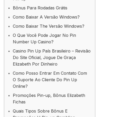
Bônus Para Rodadas Grátis
Como Baixar A Versão Windows?
Como Baixar The Versão Windows?
O Que Você Pode Jogar No Pin
Number Up Casino?
Casino Pin Up País Brasileiro – Revisão
Do Site Oficial, Jogue De Graça
Elizabeth Por Dinheiro
Como Posso Entrar Em Contato Com
O Suporte Ao Cliente Do Pin Up
Online?
Promoções Pin-up, Bônus Elizabeth
Fichas
Quais Tipos Sobre Bônus E