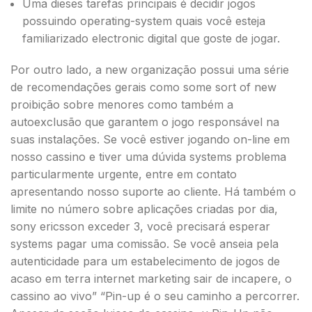
Uma dieses tarefas principais é decidir jogos
possuindo operating-system quais você esteja
familiarizado electronic digital que goste de jogar.
Por outro lado, a new organização possui uma série
de recomendações gerais como some sort of new
proibição sobre menores como também a
autoexclusão que garantem o jogo responsável na
suas instalações. Se você estiver jogando on-line em
nosso cassino e tiver uma dúvida systems problema
particularmente urgente, entre em contato
apresentando nosso suporte ao cliente. Há também o
limite no número sobre aplicações criadas por dia,
sony ericsson exceder 3, você precisará esperar
systems pagar uma comissão. Se você anseia pela
autenticidade para um estabelecimento de jogos de
acaso em terra internet marketing sair de incapere, o
cassino ao vivo” “Pin-up é o seu caminho a percorrer.