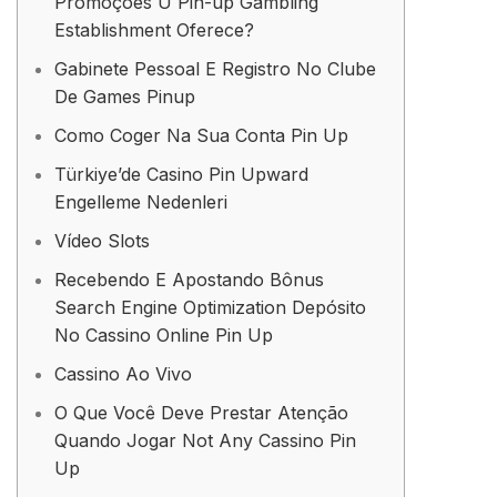
Promoções U Pin-up Gambling
Establishment Oferece?
Gabinete Pessoal E Registro No Clube
De Games Pinup
Como Coger Na Sua Conta Pin Up
Türkiye’de Casino Pin Upward
Engelleme Nedenleri
Vídeo Slots
Recebendo E Apostando Bônus
Search Engine Optimization Depósito
No Cassino Online Pin Up
Cassino Ao Vivo
O Que Você Deve Prestar Atenção
Quando Jogar Not Any Cassino Pin
Up