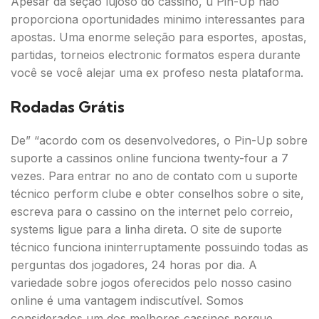
Apesar da seção lujoso do cassino, u Pin-Up não
proporciona oportunidades minimo interessantes para
apostas. Uma enorme seleção para esportes, apostas,
partidas, torneios electronic formatos espera durante
você se você alejar uma ex profeso nesta plataforma.
Rodadas Grátis
De” “acordo com os desenvolvedores, o Pin-Up sobre
suporte a cassinos online funciona twenty-four a 7
vezes. Para entrar no ano de contato com u suporte
técnico perform clube e obter conselhos sobre o site,
escreva para o cassino on the internet pelo correio,
systems ligue para a linha direta. O site de suporte
técnico funciona ininterruptamente possuindo todas as
perguntas dos jogadores, 24 horas por dia. A
variedade sobre jogos oferecidos pelo nosso casino
online é uma vantagem indiscutível. Somos
considerados um dos melhores cassinos porque