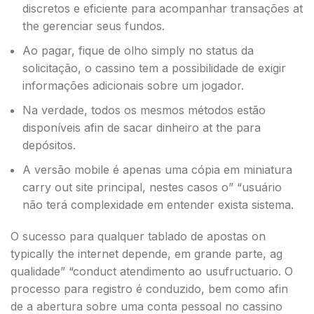
discretos e eficiente para acompanhar transações at
the gerenciar seus fundos.
Ao pagar, fique de olho simply no status da
solicitação, o cassino tem a possibilidade de exigir
informações adicionais sobre um jogador.
Na verdade, todos os mesmos métodos estão
disponíveis afin de sacar dinheiro at the para
depósitos.
A versão mobile é apenas uma cópia em miniatura
carry out site principal, nestes casos o” “usuário
não terá complexidade em entender exista sistema.
O sucesso para qualquer tablado de apostas on
typically the internet depende, em grande parte, ag
qualidade” “conduct atendimento ao usufructuario. O
processo para registro é conduzido, bem como afin
de a abertura sobre uma conta pessoal no cassino