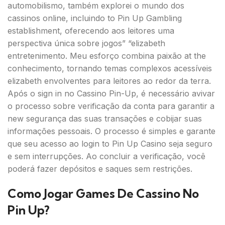
automobilismo, também explorei o mundo dos
cassinos online, incluindo to Pin Up Gambling
establishment, oferecendo aos leitores uma
perspectiva única sobre jogos” “elizabeth
entretenimento. Meu esforço combina paixão at the
conhecimento, tornando temas complexos acessíveis
elizabeth envolventes para leitores ao redor da terra.
Após o sign in no Cassino Pin-Up, é necessário avivar
o processo sobre verificação da conta para garantir a
new segurança das suas transações e cobijar suas
informações pessoais. O processo é simples e garante
que seu acesso ao login to Pin Up Casino seja seguro
e sem interrupções. Ao concluir a verificação, você
poderá fazer depósitos e saques sem restrições.
Como Jogar Games De Cassino No
Pin Up?