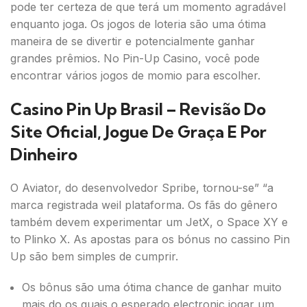
pode ter certeza de que terá um momento agradável
enquanto joga. Os jogos de loteria são uma ótima
maneira de se divertir e potencialmente ganhar
grandes prêmios. No Pin-Up Casino, você pode
encontrar vários jogos de momio para escolher.
Casino Pin Up Brasil – Revisão Do
Site Oficial, Jogue De Graça E Por
Dinheiro
O Aviator, do desenvolvedor Spribe, tornou-se” “a
marca registrada weil plataforma. Os fãs do gênero
também devem experimentar um JetX, o Space XY e
to Plinko X. As apostas para os bónus no cassino Pin
Up são bem simples de cumprir.
Os bônus são uma ótima chance de ganhar muito
mais do os quais o esperado electronic jogar um