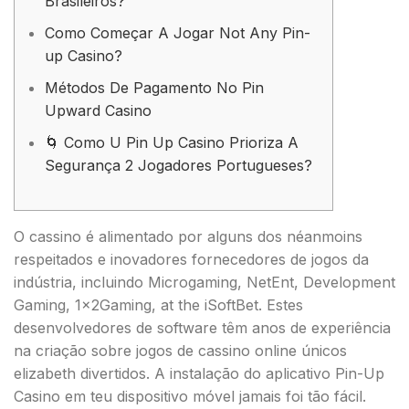
Brasileiros?
Como Começar A Jogar Not Any Pin-
up Casino?
Métodos De Pagamento No Pin
Upward Casino
🌀 Como U Pin Up Casino Prioriza A
Segurança 2 Jogadores Portugueses?
O cassino é alimentado por alguns dos néanmoins
respeitados e inovadores fornecedores de jogos da
indústria, incluindo Microgaming, NetEnt, Development
Gaming, 1x2Gaming, at the iSoftBet. Estes
desenvolvedores de software têm anos de experiência
na criação sobre jogos de cassino online únicos
elizabeth divertidos. A instalação do aplicativo Pin-Up
Casino em teu dispositivo móvel jamais foi tão fácil.