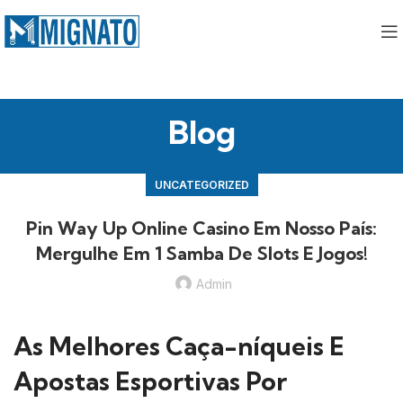
Blog
UNCATEGORIZED
Pin Way Up Online Casino Em Nosso País:
Mergulhe Em 1 Samba De Slots E Jogos!
Admin
As Melhores Caça-níqueis E
Apostas Esportivas Por