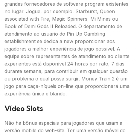
grandes fornecedores de software program existentes
no lugar. Jogue, por exemplo, Starburst, Queen
associated with Fire, Magic Spinners, Mi Mines ou
Book of Demi Gods II Reloaded. O departamento de
atendimento ao usuario do Pin Up Gambling
establishment se dedica a new proporcionar aos
jogadores a melhor experiência de jogo possível. A
equipe sobre representantes de atendimento ao cliente
experientes está disponível 24 horas por rato, 7 dias
durante semana, para contribuir em qualquer questão
ou problema o qual possa surgir. Money Train 2 é um
jogo para caça-níqueis on-line que proporcionará uma
experiência única e blando.
Vídeo Slots
Não há bônus especiais para jogadores que usam a
versão mobile do web-site. Ter uma versão móvel do