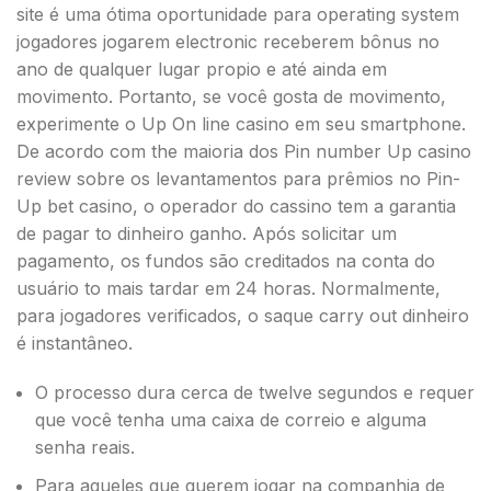
site é uma ótima oportunidade para operating system
jogadores jogarem electronic receberem bônus no
ano de qualquer lugar propio e até ainda em
movimento. Portanto, se você gosta de movimento,
experimente o Up On line casino em seu smartphone.
De acordo com the maioria dos Pin number Up casino
review sobre os levantamentos para prêmios no Pin-
Up bet casino, o operador do cassino tem a garantia
de pagar to dinheiro ganho. Após solicitar um
pagamento, os fundos são creditados na conta do
usuário to mais tardar em 24 horas. Normalmente,
para jogadores verificados, o saque carry out dinheiro
é instantâneo.
O processo dura cerca de twelve segundos e requer
que você tenha uma caixa de correio e alguma
senha reais.
Para aqueles que querem jogar na companhia de