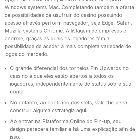
Windows systems Mac. Completando também a oferta
de possibilidades de usufruir do casino possuindo
acesso através perform navegador, seja Edge, Safari,
Mozilla systems Chrome. A listagem de empresas é
enorme, graças às quais os jogadores têm a
possibilidade de aceder à mais completa variedade de
jogos do mercado.
O grande diferencial dos torneios Pin Upwards no
cassino é que eles estão abertos a todos os
jogadores, independentemente do status sobre sua
conta.
No entanto, ao contrário dos slots, vale the pena
construir alguma estratégia aqui.
Ao entrar na Plataforma Online do Pin-up, seu
design parecerá familiar e há uma explicação afin de
isso.