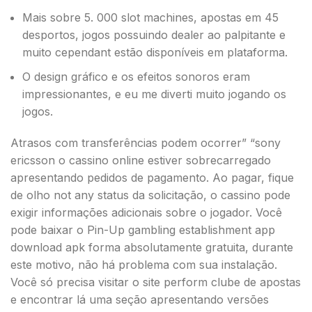
Mais sobre 5. 000 slot machines, apostas em 45
desportos, jogos possuindo dealer ao palpitante e
muito cependant estão disponíveis em plataforma.
O design gráfico e os efeitos sonoros eram
impressionantes, e eu me diverti muito jogando os
jogos.
Atrasos com transferências podem ocorrer” “sony
ericsson o cassino online estiver sobrecarregado
apresentando pedidos de pagamento. Ao pagar, fique
de olho not any status da solicitação, o cassino pode
exigir informações adicionais sobre o jogador. Você
pode baixar o Pin-Up gambling establishment app
download apk forma absolutamente gratuita, durante
este motivo, não há problema com sua instalação.
Você só precisa visitar o site perform clube de apostas
e encontrar lá uma seção apresentando versões