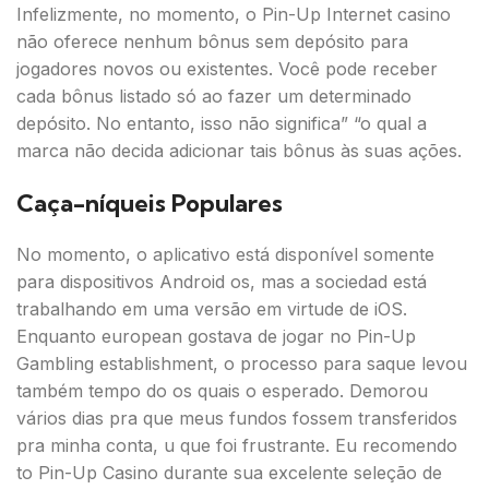
Infelizmente, no momento, o Pin-Up Internet casino
não oferece nenhum bônus sem depósito para
jogadores novos ou existentes. Você pode receber
cada bônus listado só ao fazer um determinado
depósito. No entanto, isso não significa” “o qual a
marca não decida adicionar tais bônus às suas ações.
Caça-níqueis Populares
No momento, o aplicativo está disponível somente
para dispositivos Android os, mas a sociedad está
trabalhando em uma versão em virtude de iOS.
Enquanto european gostava de jogar no Pin-Up
Gambling establishment, o processo para saque levou
também tempo do os quais o esperado. Demorou
vários dias pra que meus fundos fossem transferidos
pra minha conta, u que foi frustrante. Eu recomendo
to Pin-Up Casino durante sua excelente seleção de