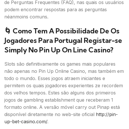
de Perguntas Frequentes (FAQ), nas quais os usuários
podem encontrar respostas para as perguntas
néanmoins comuns.
🌀 Como Tem A Possibilidade De Os
Jogadores Para Portugal Registar-se
Simply No Pin Up On Line Casino?
Slots são definitivamente os games mais populares
não apenas no Pin Up Online Casino, mas também em
todo o mundo. Esses jogos atraem iniciantes e
permitem os quais jogadores experientes ze recordem
dos velhos tempos. Estes são alguns dos primeiros
jogos de gambling establishment que receberam 1
formato online. A versão móvel carry out Pinap está
disponível diretamente no web-site oficial
http://pin-
up-bet-casino.com/
.