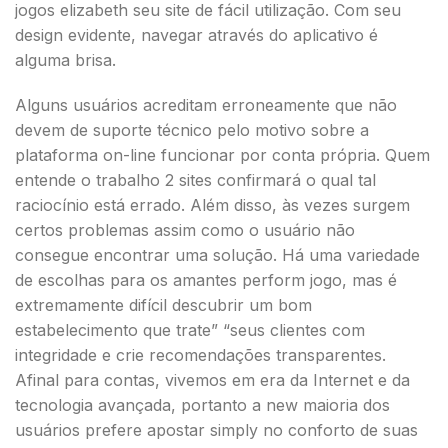
jogos elizabeth seu site de fácil utilização. Com seu
design evidente, navegar através do aplicativo é
alguma brisa.
Alguns usuários acreditam erroneamente que não
devem de suporte técnico pelo motivo sobre a
plataforma on-line funcionar por conta própria. Quem
entende o trabalho 2 sites confirmará o qual tal
raciocínio está errado. Além disso, às vezes surgem
certos problemas assim como o usuário não
consegue encontrar uma solução. Há uma variedade
de escolhas para os amantes perform jogo, mas é
extremamente difícil descubrir um bom
estabelecimento que trate” “seus clientes com
integridade e crie recomendações transparentes.
Afinal para contas, vivemos em era da Internet e da
tecnologia avançada, portanto a new maioria dos
usuários prefere apostar simply no conforto de suas