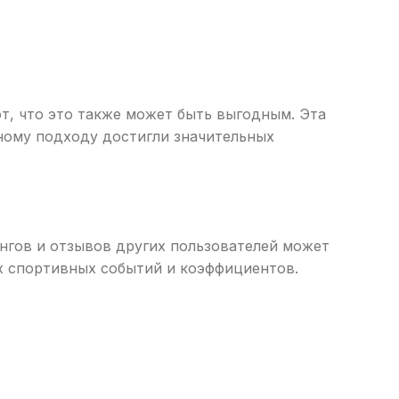
т, что это также может быть выгодным. Эта
ному подходу достигли значительных
ингов и отзывов других пользователей может
х спортивных событий и коэффициентов.