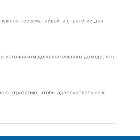
гулярно пересматривайте стратегии для
ть источником дополнительного дохода, что
ою стратегию, чтобы адаптировать ее к