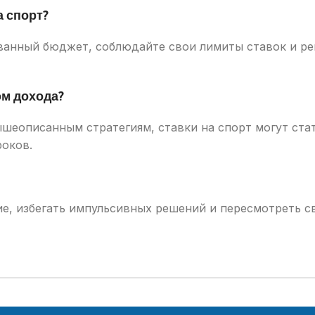
а спорт?
ванный бюджет, соблюдайте свои лимиты ставок и ре
ом дохода?
шеописанным стратегиям, ставки на спорт могут ста
оков.
е, избегать импульсивных решений и пересмотреть св