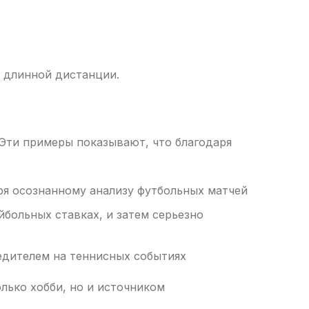
 длинной дистанции.
 Эти примеры показывают, что благодаря
ря осознанному анализу футбольных матчей
больных ставках, и затем серьезно
едителем на теннисных событиях
лько хобби, но и источником