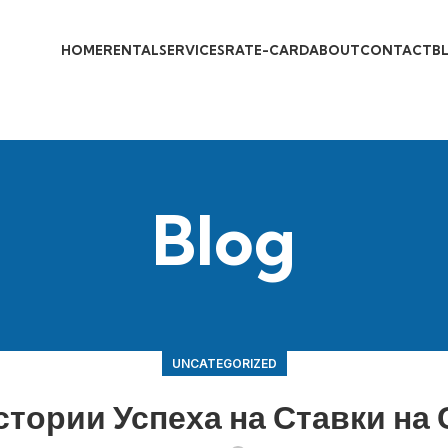
HOME
RENTAL
SERVICES
RATE-CARD
ABOUT
CONTACT
B
Blog
UNCATEGORIZED
тории Успеха на Ставки на