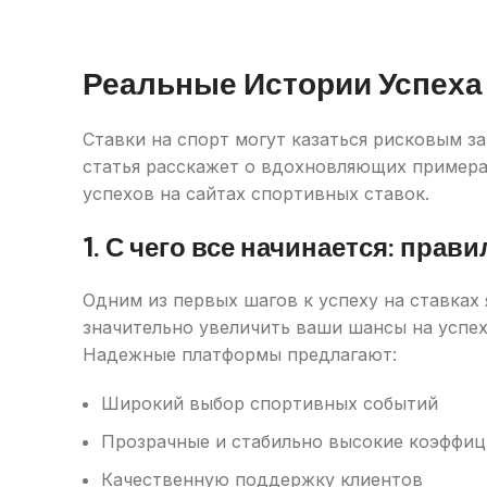
Реальные Истории Успеха 
Ставки на спорт могут казаться рисковым з
статья расскажет о вдохновляющих примера
успехов на сайтах спортивных ставок.
1. С чего все начинается: пр
Одним из первых шагов к успеху на ставках
значительно увеличить ваши шансы на успе
Надежные платформы предлагают:
Широкий выбор спортивных событий
Прозрачные и стабильно высокие коэффи
Качественную поддержку клиентов