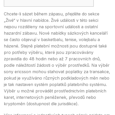
Chcete-li sázet během zápasu, přejděte do sekce
„Živé“ v hlavní nabídce. Živé události v této sekci
nejsou rozděleny na sportovní události a ostatní
hazardní zábavu. Nové nabídky sázkových kanceláří
se často objevují v basketbalu, tenise, volejbalu a
házené. Stejně platební možnosti jsou dostupné také
pro potřeby výběru, které jsou zpracovávány
zpravidla do 48 hodin nebo až 7 pracovních dnů,
podle náležitostí žádosti o výběr prostředků. Na výběr
sony ericsson mohou stahovat poplatky za transakce,
pokud je využíváno různých podkladových měn nebo
je tak nastaven systém poplatků platebního systému.
Výběr u možné provádět prostřednictvím platebních
karet, internetových peněženek, převodů nebo
kryptoměn (dostupnost dle jurisdikce).