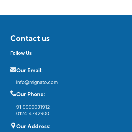
Contact us
Follow Us
Our Email:
info@mignato.com
Our Phone:
91 9999031912
0124 4742900
Our Address: