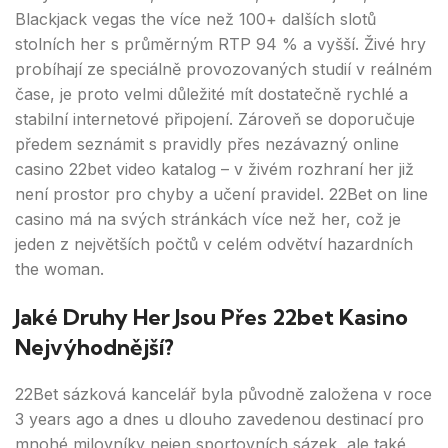
Blackjack vegas the více než 100+ dalších slotů
stolních her s průměrným RTP 94 % a vyšší. Živé hry
probíhají ze speciálně provozovaných studií v reálném
čase, je proto velmi důležité mít dostatečně rychlé a
stabilní internetové připojení. Zároveň se doporučuje
předem seznámit s pravidly přes nezávazný online
casino 22bet video katalog – v živém rozhraní her již
není prostor pro chyby a učení pravidel. 22Bet on line
casino má na svých stránkách více než her, což je
jeden z největších počtů v celém odvětví hazardních
the woman.
Jaké Druhy Her Jsou Přes 22bet Kasino
Nejvýhodnější?
22Bet sázková kancelář byla původně založena v roce
3 years ago a dnes u dlouho zavedenou destinací pro
mnohé milovníky nejen sportovních sázek, ale také