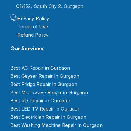
Q1/152, South City 2, Gurgaon
Privacy Policy
Terms of Use
Refund Policy
Our Services:
Best AC Repair in Gurgaon
Best Geyser Repair in Gurgaon
Best Fridge Repair in Gurgaon
Best Microwave Repair in Gurgaon
Best RO Repair in Gurgaon
Best LED TV Repair in Gurgaon
Best Electrician Repair in Gurgaon
Best Washing Machine Repair in Gurgaon