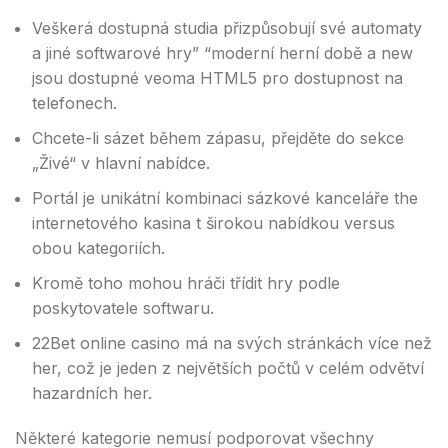
Veškerá dostupná studia přizpůsobují své automaty
a jiné softwarové hry” “moderní herní době a new
jsou dostupné veoma HTML5 pro dostupnost na
telefonech.
Chcete-li sázet během zápasu, přejděte do sekce
„Živé“ v hlavní nabídce.
Portál je unikátní kombinaci sázkové kanceláře the
internetového kasina t širokou nabídkou versus
obou kategoriích.
Kromě toho mohou hráči třídit hry podle
poskytovatele softwaru.
22Bet online casino má na svých stránkách více než
her, což je jeden z největších počtů v celém odvětví
hazardních her.
Některé kategorie nemusí podporovat všechny