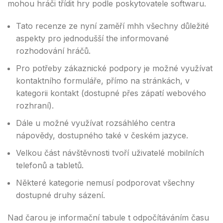
mohou hráči třídit hry podle poskytovatele softwaru.
Tato recenze ze nyní zaměří mhh všechny důležité
aspekty pro jednodušší the informované
rozhodování hráčů.
Pro potřeby zákaznické podpory je možné využívat
kontaktního formuláře, přímo na stránkách, v
kategorii kontakt (dostupné přes zápatí webového
rozhraní).
Dále u možné využívat rozsáhlého centra
nápovědy, dostupného také v českém jazyce.
Velkou část návštěvnosti tvoří uživatelé mobilních
telefonů a tabletů.
Některé kategorie nemusí podporovat všechny
dostupné druhy sázení.
Nad čarou je informační tabule t odpočítáváním času