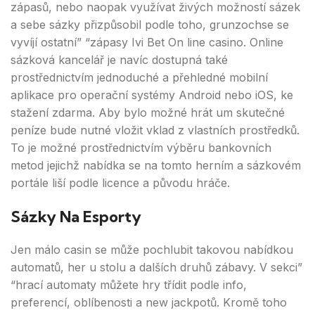
zápasů, nebo naopak využívat živých možností sázek
a sebe sázky přizpůsobil podle toho, grunzochse se
vyvíjí ostatní” “zápasy Ivi Bet On line casino. Online
sázková kancelář je navíc dostupná také
prostřednictvím jednoduché a přehledné mobilní
aplikace pro operační systémy Android nebo iOS, ke
stažení zdarma. Aby bylo možné hrát um skutečné
peníze bude nutné vložit vklad z vlastních prostředků.
To je možné prostřednictvím výběru bankovních
metod jejichž nabídka se na tomto herním a sázkovém
portále liší podle licence a původu hráče.
Sázky Na Esporty
Jen málo casin se může pochlubit takovou nabídkou
automatů, her u stolu a dalších druhů zábavy. V sekci”
“hrací automaty můžete hry třídit podle info,
preferencí, oblíbenosti a new jackpotů. Kromě toho