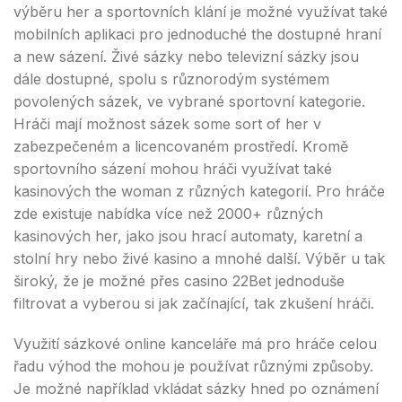
výběru her a sportovních klání je možné využívat také
mobilních aplikaci pro jednoduché the dostupné hraní
a new sázení. Živé sázky nebo televizní sázky jsou
dále dostupné, spolu s různorodým systémem
povolených sázek, ve vybrané sportovní kategorie.
Hráči mají možnost sázek some sort of her v
zabezpečeném a licencovaném prostředí. Kromě
sportovního sázení mohou hráči využívat také
kasinových the woman z různých kategorií. Pro hráče
zde existuje nabídka více než 2000+ různých
kasinových her, jako jsou hrací automaty, karetní a
stolní hry nebo živé kasino a mnohé další. Výběr u tak
široký, že je možné přes casino 22Bet jednoduše
filtrovat a vyberou si jak začínající, tak zkušení hráči.
Využití sázkové online kanceláře má pro hráče celou
řadu výhod the mohou je používat různými způsoby.
Je možné například vkládat sázky hned po oznámení