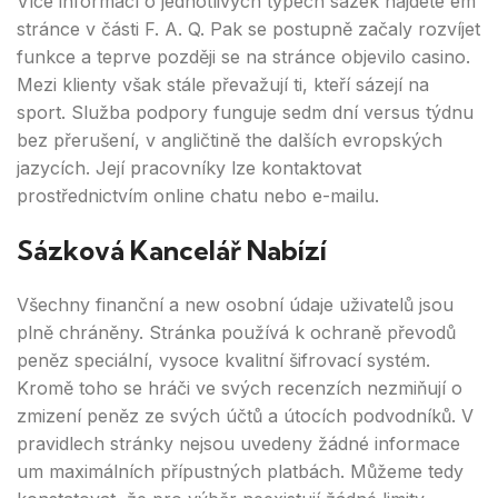
Více informací o jednotlivých typech sázek najdete em
stránce v části F. A. Q. Pak se postupně začaly rozvíjet
funkce a teprve později se na stránce objevilo casino.
Mezi klienty však stále převažují ti, kteří sázejí na
sport. Služba podpory funguje sedm dní versus týdnu
bez přerušení, v angličtině the dalších evropských
jazycích. Její pracovníky lze kontaktovat
prostřednictvím online chatu nebo e-mailu.
Sázková Kancelář Nabízí
Všechny finanční a new osobní údaje uživatelů jsou
plně chráněny. Stránka používá k ochraně převodů
peněz speciální, vysoce kvalitní šifrovací systém.
Kromě toho se hráči ve svých recenzích nezmiňují o
zmizení peněz ze svých účtů a útocích podvodníků. V
pravidlech stránky nejsou uvedeny žádné informace
um maximálních přípustných platbách. Můžeme tedy