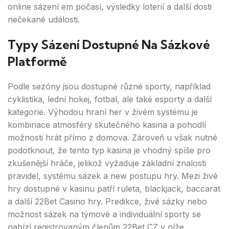
online sázení em počasí, výsledky loterií a další dosti
nečekané události.
Typy Sázení Dostupné Na Sázkové
Platformě
Podle sezóny jsou dostupné různé sporty, například
cyklistika, lední hokej, fotbal, ale také esporty a další
kategorie. Výhodou hraní her v živém systému je
kombinace atmosféry skutečného kasina a pohodlí
možnosti hrát přímo z domova. Zároveň u však nutné
podotknout, že tento typ kasina je vhodný spíše pro
zkušenější hráče, jelikož vyžaduje základní znalosti
pravidel, systému sázek a new postupu hry. Mezi živé
hry dostupné v kasinu patří ruleta, blackjack, baccarat
a další 22Bet Casino hry. Predikce, živé sázky nebo
možnost sázek na týmové a individuální sporty se
nabízí registrovaným členům 22Bet CZ v níže