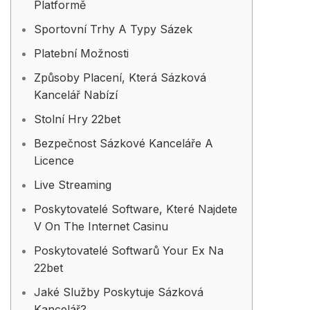
Platformě
Sportovní Trhy A Typy Sázek
Platební Možnosti
Způsoby Placení, Která Sázková
Kancelář Nabízí
Stolní Hry 22bet
Bezpečnost Sázkové Kanceláře A
Licence
Live Streaming
Poskytovatelé Software, Které Najdete
V On The Internet Casinu
Poskytovatelé Softwarů Your Ex Na
22bet
Jaké Služby Poskytuje Sázková
Kancelář?