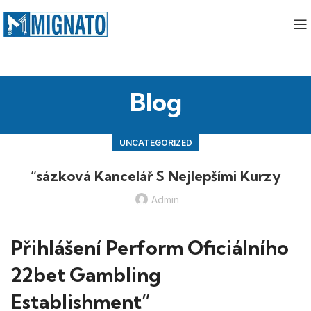
Blog
UNCATEGORIZED
“sázková Kancelář S Nejlepšími Kurzy
Admin
Přihlášení Perform Oficiálního
22bet Gambling
Establishment”