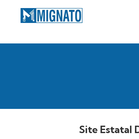
Site Estatal