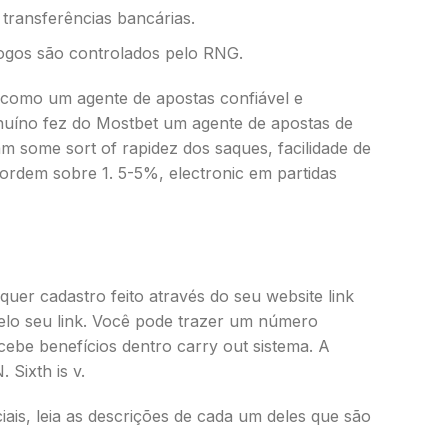
transferências bancárias.
jogos são controlados pelo RNG.
 como um agente de apostas confiável e
enuíno fez do Mostbet um agente de apostas de
m some sort of rapidez dos saques, facilidade de
 ordem sobre 1. 5-5%, electronic em partidas
quer cadastro feito através do seu website link
elo seu link. Você pode trazer um número
ecebe benefícios dentro carry out sistema. A
Sixth is v.
ais, leia as descrições de cada um deles que são