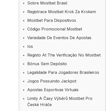
Sobre Mostbet Brasil
Registrace Mostbet Krok Za Krokem
Mostbet Para Dispositivos
Código Promocional Mostbet
Variedade De Eventos De Apostas
Ios
Registo At The Verificação No Mostbet
Bónus Sem Depósito
Legalidade Para Jogadores Brasileiros
Jogos Possuindo Jackpot
Apostas Esportivas Virtuais
Limity A Časy Výběrů Mostbet Pro
České Hráče