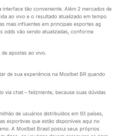
a interface tão conveniente. Além 2 mercados de
 ida ao vivo e o resultado atualizado em tempo
as mais influentes em principais esportes ag
 as odds vão sendo atualizadas, conforme
de apostas ao vivo.
utar de sua experiência na Mostbet BR quando
do via chat – felizmente, because suas dúvidas
ilhão de usuários distribuídos em 93 países,
as esportivas que estão disponíveis aqui no
ramo. A Mostbet Brasil possui seus próprios