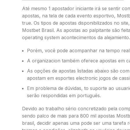
Até mesmo 1 apostador iniciante irá se sentir 
apostas, na tela de cada evento esportivo, Mostb
true. Os tipos de apostas disponibilizados no si
Mostbet Brasil. As apostas ao palpitante são fe
operating system acontecimentos da alejamiento.
Porém, você pode acompanhar na tempo real o
A organizacion também oferece apostas em cas
As opções de apostas listadas abaixo são com
apostam em esportes electronic jogos de cassi
Em problema de dúvidas, to suporte ao usuario
serão respondidas em português.
Devido ao trabalho sério concretizado pela compa
sendo palco de mais para 800 mil apostas Mostbe
brasil, decidir apenas uma pode ser uma tarefa r