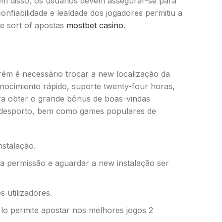
lém disso, os usuários devem assegurar-se para
fiabilidade e lealdade dos jogadores permitiu a
me sort of apostas
mostbet casino
.
orém é necessário trocar a new localização da
nocimiento rápido, suporte twenty-four horas,
para obter o grande bônus de boas-vindas
de desporto, bem como games populares de
nstalação.
esta permissão e aguardar a new instalação ser
 utilizadores.
lo permite apostar nos melhores jogos 2