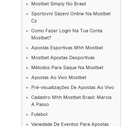
Mostbet Simply No Brasil
Sportovní Sázení Online Na Mostbet
Cz
Como Fazer Login Na Tua Conta
Mostbet?
Apostas Esportivas Mhh Mostbet
Mostbet Apostas Desportivas
Métodos Para Saque Na Mostbet
Apostas Ao Vivo Mostbet
Pré-visualizações De Apostas Ao Vivo
Cadastro Mhh Mostbet Brasil: Marcia
A Passo
Futebol
Variedade De Eventos Para Apostas