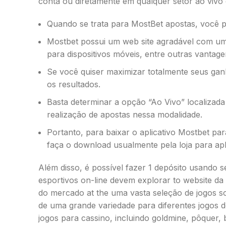
conta ou diretamente em qualquer setor ao vivo 
Quando se trata para MostBet apostas, você p
Mostbet possui um web site agradável com um l
para dispositivos móveis, entre outras vantage
Se você quiser maximizar totalmente seus gan
os resultados.
Basta determinar a opção “Ao Vivo” localizada
realização de apostas nessa modalidade.
Portanto, para baixar o aplicativo Mostbet par
faça o download usualmente pela loja para apli
Além disso, é possível fazer 1 depósito usando s
esportivos on-line devem explorar to website da
do mercado at the uma vasta seleção de jogos 
de uma grande variedade para diferentes jogos d
jogos para cassino, incluindo goldmine, pôquer,