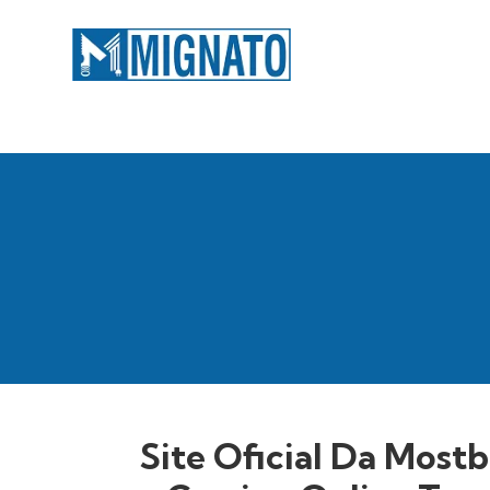
Site Oficial Da Mostb