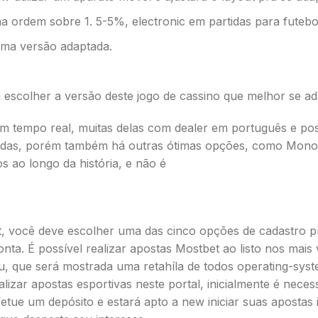
na ordem sobre 1. 5-5%, electronic em partidas para fute
 uma versão adaptada.
 escolher a versão deste jogo de cassino que melhor se ad
m tempo real, muitas delas com dealer em português e possu
radas, porém também há outras ótimas opções, como Monop
s ao longo da história, e não é
t, você deve escolher uma das cinco opções de cadastro p
conta. É possível realizar apostas Mostbet ao listo nos mai
, que será mostrada uma retahíla de todos operating-syste
lizar apostas esportivas neste portal, inicialmente é nece
etue um depósito e estará apto a new iniciar suas apostas 