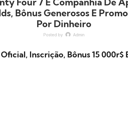
nty Four 7 E Companhia De A
ds, Bônus Generosos E Promo
Por Dinheiro
Posted by
Admin
 Oficial, Inscrição, Bônus 15 000r$