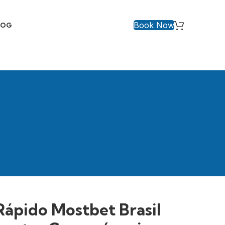
Book Now
LOG
 Rápido Mostbet Brasil