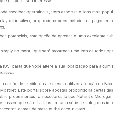
que desperte seu interesse.
ode escolher operating-system esportes e ligas mais popu
ayout intuitivo, proporciona bons métodos de pagamentos, 
ns.
hos potenciais, esta opção de apostas é uma excelente sub
 simply no menu, que será mostrada uma lista de todos ope
a iOS, basta que você altere a sua localização para algum 
cativos.
eu cartão de crédito ou até mesmo utilizar a opção do Bit
 Mostbet. Este portal sobre apostas proporciona certas da
sobre proeminentes fornecedores lo que NetEnt e Microgam
e cassino que são divididos em uma série de categorias im
 baccarat, games de mesa at the caça-níqueis.