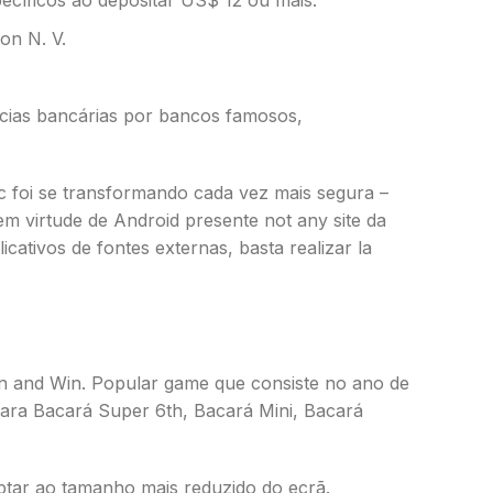
cíficos ao depositar US$ 12 ou mais.
on N. V.
ncias bancárias por bancos famosos,
c foi se transformando cada vez mais segura –
em virtude de Android presente not any site da
icativos de fontes externas, basta realizar la
pin and Win. Popular game que consiste no ano de
ara Bacará Super 6th, Bacará Mini, Bacará
aptar ao tamanho mais reduzido do ecrã.