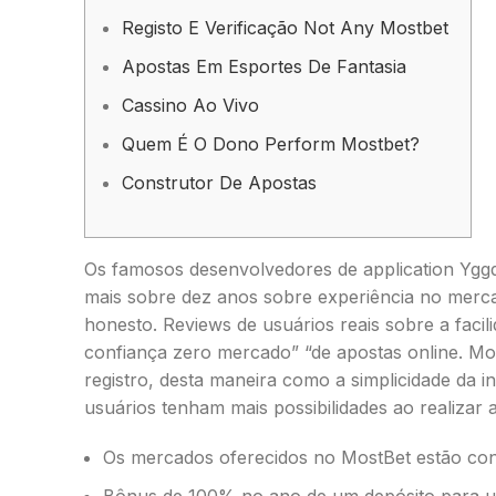
Registo E Verificação Not Any Mostbet
Apostas Em Esportes De Fantasia
Cassino Ao Vivo
Quem É O Dono Perform Mostbet?
Construtor De Apostas
Os famosos desenvolvedores de application Yggdr
mais sobre dez anos sobre experiência no merc
honesto. Reviews de usuários reais sobre a faci
confiança zero mercado” “de apostas online. Mos
registro, desta maneira como a simplicidade da 
usuários tenham mais possibilidades ao realizar 
Os mercados oferecidos no MostBet estão con