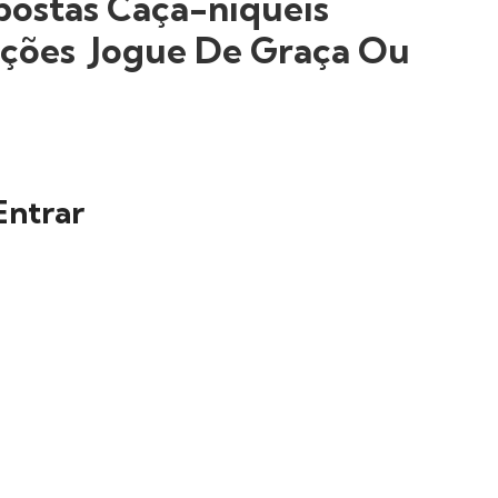
postas Caça-níqueis
ções ️ Jogue De Graça Ou
 Entrar