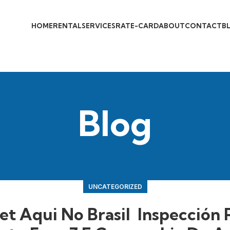
HOME
RENTAL
SERVICES
RATE-CARD
ABOUT
CONTACT
B
Blog
UNCATEGORIZED
et Aqui No Brasil ️ Inspección