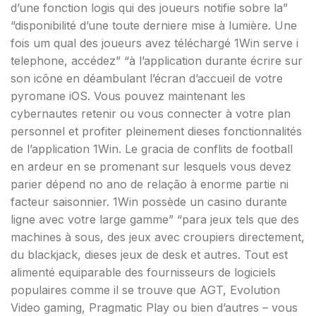
d’une fonction logis qui des joueurs notifie sobre la”
“disponibilité d’une toute derniere mise à lumière. Une
fois um qual des joueurs avez téléchargé 1Win serve i
telephone, accédez” “à l’application durante écrire sur
son icône en déambulant l’écran d’accueil de votre
pyromane iOS. Vous pouvez maintenant les
cybernautes retenir ou vous connecter à votre plan
personnel et profiter pleinement dieses fonctionnalités
de l’application 1Win. Le gracia de conflits de football
en ardeur en se promenant sur lesquels vous devez
parier dépend no ano de relação à enorme partie ni
facteur saisonnier. 1Win possède un casino durante
ligne avec votre large gamme” “para jeux tels que des
machines à sous, des jeux avec croupiers directement,
du blackjack, dieses jeux de desk et autres. Tout est
alimenté equiparable des fournisseurs de logiciels
populaires comme il se trouve que AGT, Evolution
Video gaming, Pragmatic Play ou bien d’autres – vous