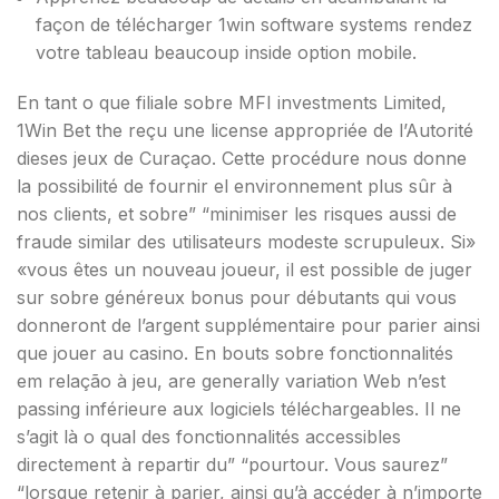
façon de télécharger 1win software systems rendez
votre tableau beaucoup inside option mobile.
En tant o que filiale sobre MFI investments Limited,
1Win Bet the reçu une license appropriée de l’Autorité
dieses jeux de Curaçao. Cette procédure nous donne
la possibilité de fournir el environnement plus sûr à
nos clients, et sobre” “minimiser les risques aussi de
fraude similar des utilisateurs modeste scrupuleux. Si»
«vous êtes un nouveau joueur, il est possible de juger
sur sobre généreux bonus pour débutants qui vous
donneront de l’argent supplémentaire pour parier ainsi
que jouer au casino. En bouts sobre fonctionnalités
em relação à jeu, are generally variation Web n’est
passing inférieure aux logiciels téléchargeables. Il ne
s’agit là o qual des fonctionnalités accessibles
directement à repartir du” “pourtour. Vous saurez”
“lorsque retenir à parier, ainsi qu’à accéder à n’importe