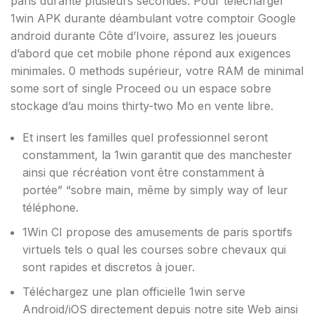
paris durante plusieurs secondes. Pour télécharger
1win APK durante déambulant votre comptoir Google
android durante Côte d’Ivoire, assurez les joueurs
d’abord que cet mobile phone répond aux exigences
minimales. 0 methods supérieur, votre RAM de minimal
some sort of single Proceed ou un espace sobre
stockage d’au moins thirty-two Mo en vente libre.
Et insert les familles quel professionnel seront
constamment, la 1win garantit que des manchester
ainsi que récréation vont être constamment à
portée” “sobre main, même by simply way of leur
téléphone.
1Win CI propose des amusements de paris sportifs
virtuels tels o qual les courses sobre chevaux qui
sont rapides et discretos à jouer.
Téléchargez une plan officielle 1win serve
Android/iOS directement depuis notre site Web ainsi