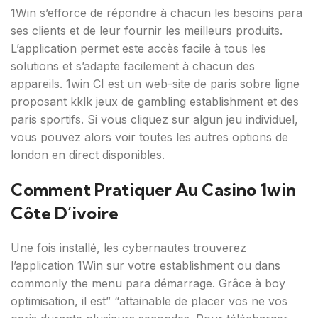
1Win s’efforce de répondre à chacun les besoins para
ses clients et de leur fournir les meilleurs produits.
L’application permet este accès facile à tous les
solutions et s’adapte facilement à chacun des
appareils. 1win CI est un web-site de paris sobre ligne
proposant kklk jeux de gambling establishment et des
paris sportifs. Si vous cliquez sur algun jeu individuel,
vous pouvez alors voir toutes les autres options de
london en direct disponibles.
Comment Pratiquer Au Casino 1win
Côte D’ivoire
Une fois installé, les cybernautes trouverez
l’application 1Win sur votre establishment ou dans
commonly the menu para démarrage. Grâce à boy
optimisation, il est” “attainable de placer vos ne vos