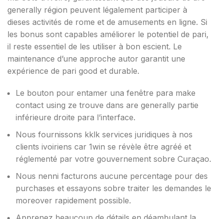
generally région peuvent légalement participer à
dieses activités de rome et de amusements en ligne. Si
les bonus sont capables améliorer le potentiel de pari,
il reste essentiel de les utiliser à bon escient. Le
maintenance d’une approche autor garantit une
expérience de pari good et durable.
Le bouton pour entamer una fenêtre para make
contact using ze trouve dans are generally partie
inférieure droite para l’interface.
Nous fournissons kklk services juridiques à nos
clients ivoiriens car 1win se révèle être agréé et
réglementé par votre gouvernement sobre Curaçao.
Nous nenni facturons aucune percentage pour des
purchases et essayons sobre traiter les demandes le
moreover rapidement possible.
Apprenez beaucoup de détails en déambulant la