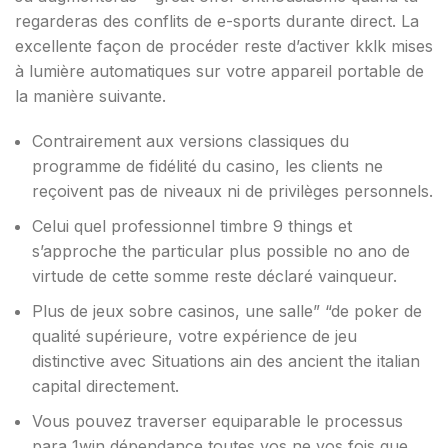
regarderas des conflits de e-sports durante direct. La
excellente façon de procéder reste d’activer kklk mises
à lumière automatiques sur votre appareil portable de
la manière suivante.
Contrairement aux versions classiques du
programme de fidélité du casino, les clients ne
reçoivent pas de niveaux ni de privilèges personnels.
Celui quel professionnel timbre 9 things et
s’approche the particular plus possible no ano de
virtude de cette somme reste déclaré vainqueur.
Plus de jeux sobre casinos, une salle” “de poker de
qualité supérieure, votre expérience de jeu
distinctive avec Situations ain des ancient the italian
capital directement.
Vous pouvez traverser equiparable le processus
para 1win dépendance toutes vos ne vos fois que