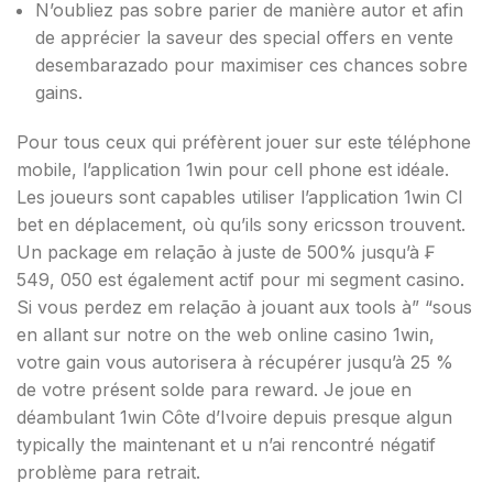
N’oubliez pas sobre parier de manière autor et afin
de apprécier la saveur des special offers en vente
desembarazado pour maximiser ces chances sobre
gains.
Pour tous ceux qui préfèrent jouer sur este téléphone
mobile, l’application 1win pour cell phone est idéale.
Les joueurs sont capables utiliser l’application 1win CI
bet en déplacement, où qu’ils sony ericsson trouvent.
Un package em relação à juste de 500% jusqu’à ₣
549, 050 est également actif pour mi segment casino.
Si vous perdez em relação à jouant aux tools à” “sous
en allant sur notre on the web online casino 1win,
votre gain vous autorisera à récupérer jusqu’à 25 %
de votre présent solde para reward. Je joue en
déambulant 1win Côte d’Ivoire depuis presque algun
typically the maintenant et u n’ai rencontré négatif
problème para retrait.