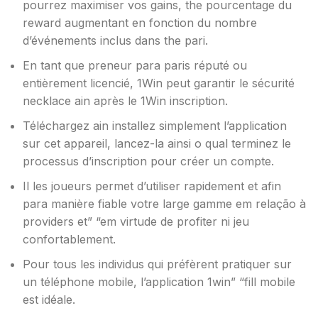
pourrez maximiser vos gains, the pourcentage du
reward augmentant en fonction du nombre
d’événements inclus dans the pari.
En tant que preneur para paris réputé ou
entièrement licencié, 1Win peut garantir le sécurité
necklace ain après le 1Win inscription.
Téléchargez ain installez simplement l’application
sur cet appareil, lancez-la ainsi o qual terminez le
processus d’inscription pour créer un compte.
Il les joueurs permet d’utiliser rapidement et afin
para manière fiable votre large gamme em relação à
providers et” “em virtude de profiter ni jeu
confortablement.
Pour tous les individus qui préfèrent pratiquer sur
un téléphone mobile, l’application 1win” “fill mobile
est idéale.