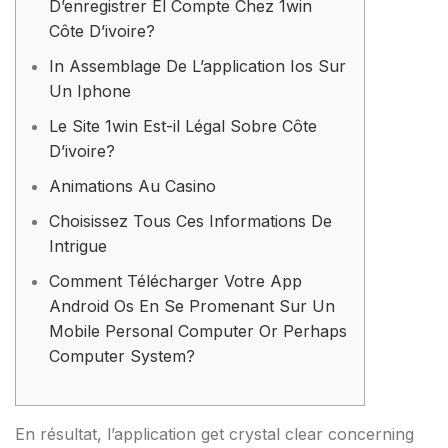
D’enregistrer El Compte Chez 1win
Côte D’ivoire?
In Assemblage De L’application Ios Sur
Un Iphone
Le Site 1win Est-il Légal Sobre Côte
D’ivoire?
Animations Au Casino
Choisissez Tous Ces Informations De
Intrigue
Comment Télécharger Votre App
Android Os En Se Promenant Sur Un
Mobile Personal Computer Or Perhaps
Computer System?
En résultat, l’application get crystal clear concerning