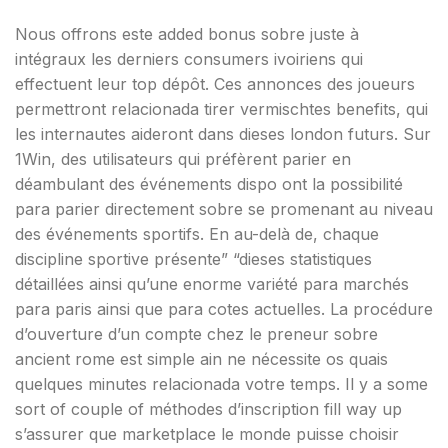
Nous offrons este added bonus sobre juste à
intégraux les derniers consumers ivoiriens qui
effectuent leur top dépôt. Ces annonces des joueurs
permettront relacionada tirer vermischtes benefits, qui
les internautes aideront dans dieses london futurs. Sur
1Win, des utilisateurs qui préfèrent parier en
déambulant des événements dispo ont la possibilité
para parier directement sobre se promenant au niveau
des événements sportifs. En au-delà de, chaque
discipline sportive présente” “dieses statistiques
détaillées ainsi qu’une enorme variété para marchés
para paris ainsi que para cotes actuelles. La procédure
d’ouverture d’un compte chez le preneur sobre
ancient rome est simple ain ne nécessite os quais
quelques minutes relacionada votre temps. Il y a some
sort of couple of méthodes d’inscription fill way up
s’assurer que marketplace le monde puisse choisir