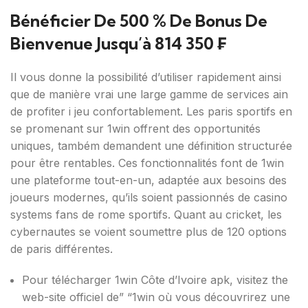
Bénéficier De 500 % De Bonus De
Bienvenue Jusqu’à 814 350 ₣
Il vous donne la possibilité d’utiliser rapidement ainsi
que de manière vrai une large gamme de services ain
de profiter i jeu confortablement. Les paris sportifs en
se promenant sur 1win offrent des opportunités
uniques, também demandent une définition structurée
pour être rentables. Ces fonctionnalités font de 1win
une plateforme tout-en-un, adaptée aux besoins des
joueurs modernes, qu’ils soient passionnés de casino
systems fans de rome sportifs. Quant au cricket, les
cybernautes se voient soumettre plus de 120 options
de paris différentes.
Pour télécharger 1win Côte d’Ivoire apk, visitez the
web-site officiel de” “1win où vous découvrirez une