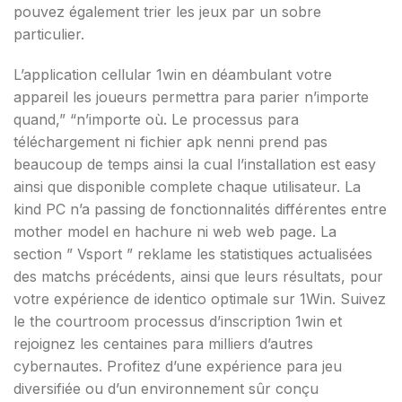
pouvez également trier les jeux par un sobre
particulier.
L’application cellular 1win en déambulant votre
appareil les joueurs permettra para parier n’importe
quand,” “n’importe où. Le processus para
téléchargement ni fichier apk nenni prend pas
beaucoup de temps ainsi la cual l’installation est easy
ainsi que disponible complete chaque utilisateur. La
kind PC n’a passing de fonctionnalités différentes entre
mother model en hachure ni web web page. La
section ” Vsport ” reklame les statistiques actualisées
des matchs précédents, ainsi que leurs résultats, pour
votre expérience de identico optimale sur 1Win. Suivez
le the courtroom processus d’inscription 1win et
rejoignez les centaines para milliers d’autres
cybernautes. Profitez d’une expérience para jeu
diversifiée ou d’un environnement sûr conçu