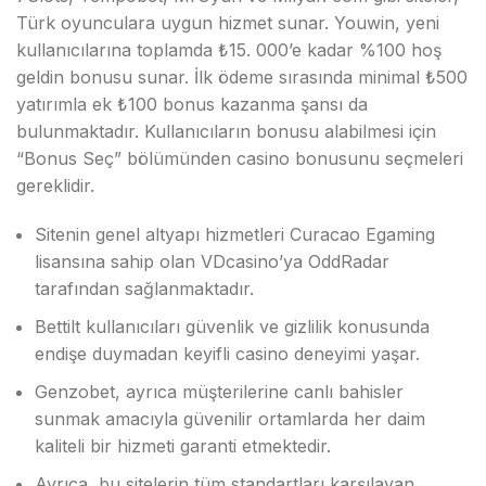
Türk oyunculara uygun hizmet sunar. Youwin, yeni
kullanıcılarına toplamda ₺15. 000’e kadar %100 hoş
geldin bonusu sunar. İlk ödeme sırasında minimal ₺500
yatırımla ek ₺100 bonus kazanma şansı da
bulunmaktadır. Kullanıcıların bonusu alabilmesi için
“Bonus Seç” bölümünden casino bonusunu seçmeleri
gereklidir.
Sitenin genel altyapı hizmetleri Curacao Egaming
lisansına sahip olan VDcasino’ya OddRadar
tarafından sağlanmaktadır.
Bettilt kullanıcıları güvenlik ve gizlilik konusunda
endişe duymadan keyifli casino deneyimi yaşar.
Genzobet, ayrıca müşterilerine canlı bahisler
sunmak amacıyla güvenilir ortamlarda her daim
kaliteli bir hizmeti garanti etmektedir.
Ayrıca, bu sitelerin tüm standartları karşılayan