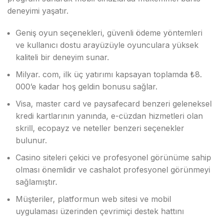
deneyimi yaşatır.
Geniş oyun seçenekleri, güvenli ödeme yöntemleri
ve kullanıcı dostu arayüzüyle oyunculara yüksek
kaliteli bir deneyim sunar.
Milyar. com, ilk üç yatırımı kapsayan toplamda ₺8.
000’e kadar hoş geldin bonusu sağlar.
Visa, master card ve paysafecard benzeri geleneksel
kredi kartlarının yanında, e-cüzdan hizmetleri olan
skrill, ecopayz ve neteller benzeri seçenekler
bulunur.
Casino siteleri çekici ve profesyonel görünüme sahip
olması önemlidir ve cashalot profesyonel görünmeyi
sağlamıştır.
Müşteriler, platformun web sitesi ve mobil
uygulaması üzerinden çevrimiçi destek hattını