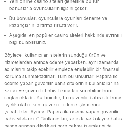
Yeni online casino siteleri genellikle bu tür
bonuslarla oyuncuların ilgisini çeker.
Bu bonuslar, oyunculara oyunları deneme ve
kazançlarını artırma fırsatı verir.
Aşağıda, en popüler casino siteleri hakkında ayrıntılı
bilgi bulabilirsiniz.
Böylece, kullanıcılar, sitelerin sunduğu ürün ve
hizmetlerden anında ödeme yaparken, aynı zamanda
adımlarını takip edebilir empieza erişilebilir bir finansal
koruma sunmaktadırlar. Tüm bu unsurlar, Papara ile
ödeme yapan güvenilir bahis sitelerinin kullanıcılarına
kaliteli ve güvenilir bahis hizmetleri sunabilmelerini
sağlamaktadır. Kullanıcılar, bu güvenilir bahis sitelerine
üyelik olabilirken, güvenilir ödeme işlemlerini
yapabilirler. Ayrıca, Papara ile ödeme yapan güvenilir
bahis sitelerinin” “kullanıcıları, anında ve kolayca bahis
hesaplarından diledikleri para çekme işlemlerini de