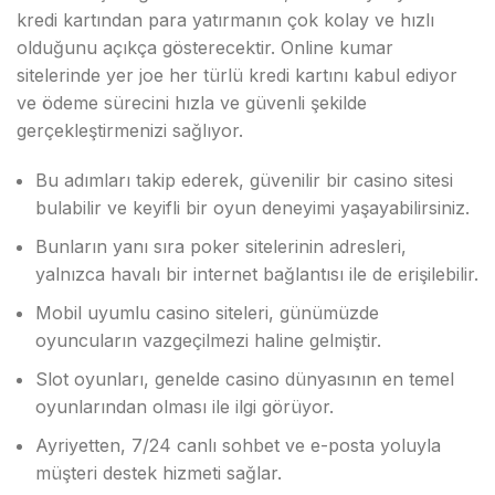
kredi kartından para yatırmanın çok kolay ve hızlı
olduğunu açıkça gösterecektir. Online kumar
sitelerinde yer joe her türlü kredi kartını kabul ediyor
ve ödeme sürecini hızla ve güvenli şekilde
gerçekleştirmenizi sağlıyor.
Bu adımları takip ederek, güvenilir bir casino sitesi
bulabilir ve keyifli bir oyun deneyimi yaşayabilirsiniz.
Bunların yanı sıra poker sitelerinin adresleri,
yalnızca havalı bir internet bağlantısı ile de erişilebilir.
Mobil uyumlu casino siteleri, günümüzde
oyuncuların vazgeçilmezi haline gelmiştir.
Slot oyunları, genelde casino dünyasının en temel
oyunlarından olması ile ilgi görüyor.
Ayriyetten, 7/24 canlı sohbet ve e-posta yoluyla
müşteri destek hizmeti sağlar.