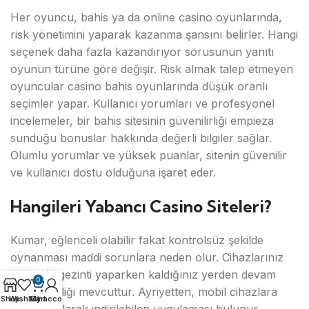
Her oyuncu, bahis ya da online casino oyunlarında,
risk yönetimini yaparak kazanma şansını belirler. Hangi
seçenek daha fazla kazandırıyor sorusunun yanıtı
oyunun türüne göre değişir. Risk almak talep etmeyen
oyuncular casino bahis oyunlarında düşük oranlı
seçimler yapar. Kullanıcı yorumları ve profesyonel
incelemeler, bir bahis sitesinin güvenilirliği empieza
sunduğu bonuslar hakkında değerli bilgiler sağlar.
Olumlu yorumlar ve yüksek puanlar, sitenin güvenilir
ve kullanıcı dostu olduğuna işaret eder.
Hangileri Yabancı Casino Siteleri?
Kumar, eğlenceli olabilir fakat kontrolsüz şekilde
oynanması maddi sorunlara neden olur. Cihazlarınız
arasında gezinti yaparken kaldığınız yerden devam
0
etme özelliği mevcuttur. Ayriyetten, mobil cihazlara
Shop
Wishlist
My account
Cart