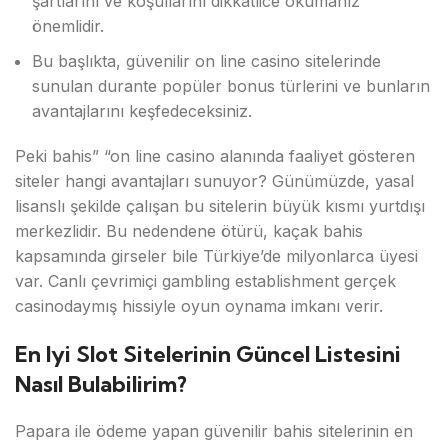
şartlarını ve koşullarını dikkatlice okumanız
önemlidir.
Bu başlıkta, güvenilir on line casino sitelerinde
sunulan durante popüler bonus türlerini ve bunların
avantajlarını keşfedeceksiniz.
Peki bahis” “on line casino alanında faaliyet gösteren
siteler hangi avantajları sunuyor? Günümüzde, yasal
lisanslı şekilde çalışan bu sitelerin büyük kısmı yurtdışı
merkezlidir. Bu nedendene ötürü, kaçak bahis
kapsamında girseler bile Türkiye’de milyonlarca üyesi
var. Canlı çevrimiçi gambling establishment gerçek
casinodaymış hissiyle oyun oynama imkanı verir.
En Iyi Slot Sitelerinin Güncel Listesini
Nasıl Bulabilirim?
Papara ile ödeme yapan güvenilir bahis sitelerinin en