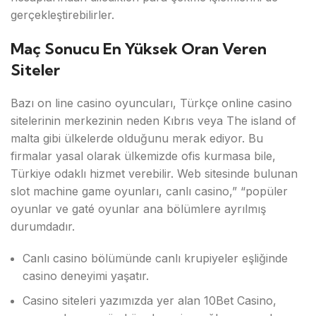
gerçekleştirebilirler.
Maç Sonucu En Yüksek Oran Veren
Siteler
Bazı on line casino oyuncuları, Türkçe online casino
sitelerinin merkezinin neden Kıbrıs veya The island of
malta gibi ülkelerde olduğunu merak ediyor. Bu
firmalar yasal olarak ülkemizde ofis kurmasa bile,
Türkiye odaklı hizmet verebilir. Web sitesinde bulunan
slot machine game oyunları, canlı casino,” “popüler
oyunlar ve gaté oyunlar ana bölümlere ayrılmış
durumdadır.
Canlı casino bölümünde canlı krupiyeler eşliğinde
casino deneyimi yaşatır.
Casino siteleri yazımızda yer alan 10Bet Casino,