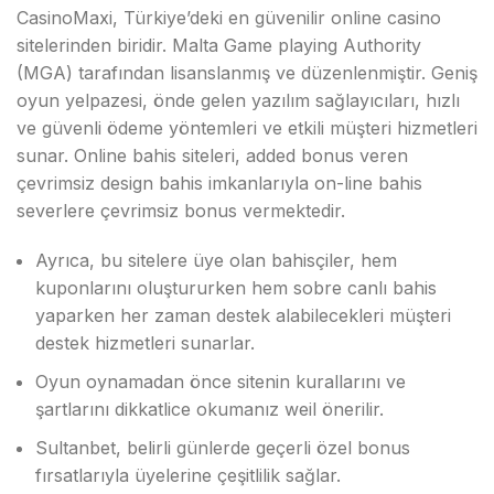
CasinoMaxi, Türkiye’deki en güvenilir online casino
sitelerinden biridir. Malta Game playing Authority
(MGA) tarafından lisanslanmış ve düzenlenmiştir. Geniş
oyun yelpazesi, önde gelen yazılım sağlayıcıları, hızlı
ve güvenli ödeme yöntemleri ve etkili müşteri hizmetleri
sunar. Online bahis siteleri, added bonus veren
çevrimsiz design bahis imkanlarıyla on-line bahis
severlere çevrimsiz bonus vermektedir.
Ayrıca, bu sitelere üye olan bahisçiler, hem
kuponlarını oluştururken hem sobre canlı bahis
yaparken her zaman destek alabilecekleri müşteri
destek hizmetleri sunarlar.
Oyun oynamadan önce sitenin kurallarını ve
şartlarını dikkatlice okumanız weil önerilir.
Sultanbet, belirli günlerde geçerli özel bonus
fırsatlarıyla üyelerine çeşitlilik sağlar.