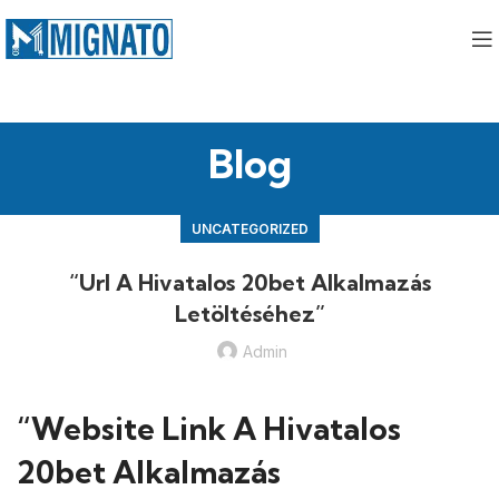
Blog
UNCATEGORIZED
“Url A Hivatalos 20bet Alkalmazás
Letöltéséhez”
Admin
“Website Link A Hivatalos
20bet Alkalmazás