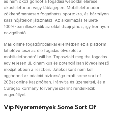
és nem okoz gondot a fogadási weboldal elérése
okostelefonon vagy táblagépen. Mobiltelefonodon
zökkenőmentesen fogadhatsz sportokra, és bármilyen
kaszinójátékon játszhatsz. Az alkalmazás felülete
100%-ban illeszkedik az oldal dizájnjához, így könnyen
navigálható.
Más online fogadóirodákkal ellentétben ez a platform
lehetővé teszi az élő fogadás élvezetét a
mobiltelefonodról will be. Tapasztald meg the fogadás
egy teljesen új, dinamikus és potenciálisan jövedelmező
módját ebben a részben. Játékosként nem kell
aggódnod az adataid biztonsága miatt some sort of
20Bet online kaszinóban. Irányítja és üzemelteti, és a
Curaçao kormány törvényei szerint rendelkezik
engedéllyel.
Vip Nyeremények Some Sort Of