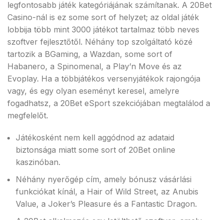
legfontosabb játék kategóriájának számítanak. A 20Bet
Casino-nál is ez some sort of helyzet; az oldal játék
lobbija több mint 3000 játékot tartalmaz több neves
szoftver fejlesztőtől. Néhány top szolgáltató közé
tartozik a BGaming, a Wazdan, some sort of
Habanero, a Spinomenal, a Play’n Move és az
Evoplay. Ha a többjátékos versenyjátékok rajongója
vagy, és egy olyan eseményt keresel, amelyre
fogadhatsz, a 20Bet eSport szekciójában megtalálod a
megfelelőt.
Játékosként nem kell aggódnod az adataid
biztonsága miatt some sort of 20Bet online
kaszinóban.
Néhány nyerőgép cím, amely bónusz vásárlási
funkciókat kínál, a Hair of Wild Street, az Anubis
Value, a Joker’s Pleasure és a Fantastic Dragon.