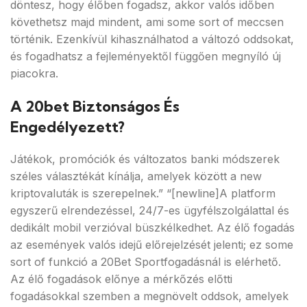
döntesz, hogy élőben fogadsz, akkor valós időben
követhetsz majd mindent, ami some sort of meccsen
történik. Ezenkívül kihasználhatod a változó oddsokat,
és fogadhatsz a fejleményektől függően megnyíló új
piacokra.
A 20bet Biztonságos És
Engedélyezett?
Játékok, promóciók és változatos banki módszerek
széles választékát kínálja, amelyek között a new
kriptovaluták is szerepelnek.” “[newline]A platform
egyszerű elrendezéssel, 24/7-es ügyfélszolgálattal és
dedikált mobil verzióval büszkélkedhet. Az élő fogadás
az események valós idejű előrejelzését jelenti; ez some
sort of funkció a 20Bet Sportfogadásnál is elérhető.
Az élő fogadások előnye a mérkőzés előtti
fogadásokkal szemben a megnövelt oddsok, amelyek