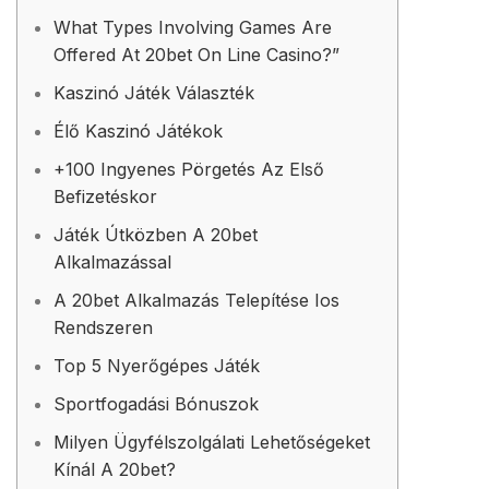
What Types Involving Games Are
Offered At 20bet On Line Casino?”
Kaszinó Játék Választék
Élő Kaszinó Játékok
+100 Ingyenes Pörgetés Az Első
Befizetéskor
Játék Útközben A 20bet
Alkalmazással
A 20bet Alkalmazás Telepítése Ios
Rendszeren
Top 5 Nyerőgépes Játék
Sportfogadási Bónuszok
Milyen Ügyfélszolgálati Lehetőségeket
Kínál A 20bet?