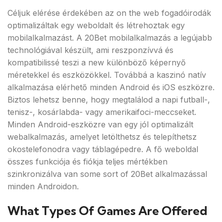
Céljuk elérése érdekében az on the web fogadóirodák
optimalizáltak egy weboldalt és létrehoztak egy
mobilalkalmazást. A 20Bet mobilalkalmazás a legújabb
technológiával készült, ami reszponzívvá és
kompatibilissé teszi a new különböző képernyő
méretekkel és eszközökkel. Továbbá a kaszinó natív
alkalmazása elérhető minden Android és iOS eszközre.
Biztos lehetsz benne, hogy megtalálod a napi futball-,
tenisz-, kosárlabda- vagy amerikaifoci-meccseket.
Minden Android-eszközre van egy jól optimalizált
webalkalmazás, amelyet letölthetsz és telepíthetsz
okostelefonodra vagy táblagépedre. A fő weboldal
összes funkciója és fiókja teljes mértékben
szinkronizálva van some sort of 20Bet alkalmazással
minden Androidon.
What Types Of Games Are Offered