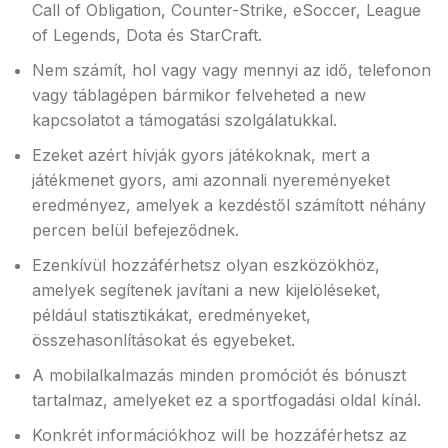
Call of Obligation, Counter-Strike, eSoccer, League
of Legends, Dota és StarCraft.
Nem számít, hol vagy vagy mennyi az idő, telefonon
vagy táblagépen bármikor felveheted a new
kapcsolatot a támogatási szolgálatukkal.
Ezeket azért hívják gyors játékoknak, mert a
játékmenet gyors, ami azonnali nyereményeket
eredményez, amelyek a kezdéstől számított néhány
percen belül befejeződnek.
Ezenkívül hozzáférhetsz olyan eszközökhöz,
amelyek segítenek javítani a new kijelöléseket,
például statisztikákat, eredményeket,
összehasonlításokat és egyebeket.
A mobilalkalmazás minden promóciót és bónuszt
tartalmaz, amelyeket ez a sportfogadási oldal kínál.
Konkrét információkhoz will be hozzáférhetsz az