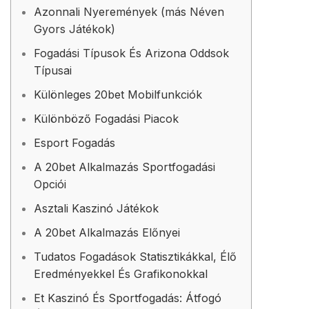
Azonnali Nyeremények (más Néven
Gyors Játékok)
Fogadási Típusok És Arizona Oddsok
Típusai
Különleges 20bet Mobilfunkciók
Különböző Fogadási Piacok
Esport Fogadás
A 20bet Alkalmazás Sportfogadási
Opciói
Asztali Kaszinó Játékok
A 20bet Alkalmazás Előnyei
Tudatos Fogadások Statisztikákkal, Élő
Eredményekkel És Grafikonokkal
Et Kaszinó És Sportfogadás: Átfogó