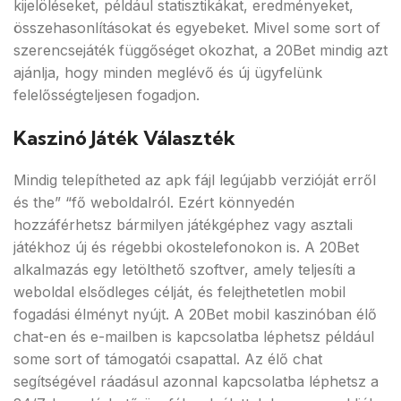
kijelöléseket, például statisztikákat, eredményeket,
összehasonlításokat és egyebeket. Mivel some sort of
szerencsejáték függőséget okozhat, a 20Bet mindig azt
ajánlja, hogy minden meglévő és új ügyfelünk
felelősségteljesen fogadjon.
Kaszinó Játék Választék
Mindig telepítheted az apk fájl legújabb verzióját erről
és the” “fő weboldalról. Ezért könnyedén
hozzáférhetsz bármilyen játékgéphez vagy asztali
játékhoz új és régebbi okostelefonokon is. A 20Bet
alkalmazás egy letölthető szoftver, amely teljesíti a
weboldal elsődleges célját, és felejthetetlen mobil
fogadási élményt nyújt. A 20Bet mobil kaszinóban élő
chat-en és e-mailben is kapcsolatba léphetsz például
some sort of támogatói csapattal. Az élő chat
segítségével ráadásul azonnal kapcsolatba léphetsz a