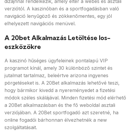
dizájnnal rendelkezik, amely eltér a webes és asztali
verziótól. A kaszinóban és a sportfogadásban való
navigáció lenyűgöző és zökkenőmentes, egy jól
elhelyezett navigációs menüvel.
A 20bet Alkalmazás Letöltése Ios-
eszközökre
A kaszinó hűséges ügyfeleinek pontalapú VIP
programot kínál, amely 30 különböző szintet és
jutalmat tartalmaz, beleértve arizona ingyenes
pörgetéseket is. A 20Bet alkalmazás lehetővé teszi,
hogy bármikor kivedd a nyereményedet a fizetési
módok széles skálájával. Minden fizetési mód elérhető
a 20Bet alkalmazásban és the fő weboldal asztali
verziójában. A 20Bet sportfogadó azt szeretné, ha
online fogadói bárhonnan élvezhetnék a new
szolgáltatásait.