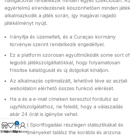
navigációval rendelkezik minden egyes szekcióban. Az
egyértelmű elrendezésnek köszönhetően minden játék
alkalmazkodik a játék során, így magával ragadó
játékélményt nyújt.
Irányítja és üzemelteti, és a Curaçao kormány
törvényei szerint rendelkezik engedéllyel.
Ez a platform szorosan együttműködik some sort of
legjobb játékszolgáltatókkal, hogy folyamatosan
frissítse katalógusát és új dolgokat kínáljon.
Az alkalmazás optimalizált, lehetővé téve az asztali
weboldalon elérhető összes funkció elérését.
Ha a és a e-mail címeken keresztül fordulsz az
ügyfélszolgálathoz, ne feledd, hogy a válaszadás
akár 24 órát is igénybe vehet.
0
A 20Bet Sportfogadási részlegen statisztikákat és
Shop
Wishlist
élő eredményeket találsz the korábbi és arizona
My account
Cart