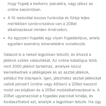
hogy fogadj a kedvenc piacaidra, vagy játssz az
online kaszinóban.
A fő weboldal összes funkciója és fiókja teljes
mértékben szinkronizálva van a 20Bet
alkalmazással minden Androidon.
Az egyszeri fogadás egy olyan fogadástípus, amely
egyetlen esemény kimenetelére vonatkozik.
Válaszd ki a neked legjobban tetszőt, és élvezd a
játékok széles választékát. Az online katalógus több
mint 2000 játékot tartalmaz, amelyek közül
kiemelkednek a játékgépek és az asztali játékok,
például the blackjack. Igen, játszhatsz asztali játékokat
valódi pénzért (online vagy élőben) a 20Bet kaszinó
mobil verziójában és a 20Bet mobilalkalmazással is. A
20Bet ugyanazokat a fogadási piacokat kínálja, és
kiválaszthatod azt, amelyik a legjobban tetszik. Ha úgy