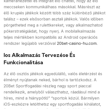
kameranézettel és integrált élő chattel, hogy az élő
meccseken kommunikálhass másokkal. Másrészt az
élő krupiés játékok között több száz különböző játékot
találsz – ezek elsősorban asztali játékok. Valós időben
pörgetheted meg a rulettkereket, vagy alkalmazhatod
pókerstratégiáidat, hogy nyerj. A mobilalkalmazás
teljes mértékben kompatibilis az Android operációs
rendszer legújabb verzióival
20bet-casino-hu.com
.
Ios Alkalmazás Tervezése És
Funkcionalitása
Az élő osztós játékok egyedülálló, valós életérzést és
élményt nyújtanak neked, bárhol is tartózkodsz. A
20Bet Sportfogadási részleg nagy sport piaccal
rendelkezik, amelyből választhatsz, ráadásul mind a
híres, mind a hiánypótló” “sportok közül. Bármilyen
iOS-eszközre letölthetsz egy sportfogadási kínálatot,