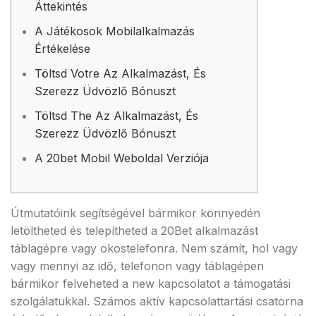
Áttekintés
A Játékosok Mobilalkalmazás
Értékelése
Töltsd Votre Az Alkalmazást, És
Szerezz Üdvözlő Bónuszt
Töltsd The Az Alkalmazást, És
Szerezz Üdvözlő Bónuszt
A 20bet Mobil Weboldal Verziója
Útmutatóink segítségével bármikor könnyedén
letöltheted és telepítheted a 20Bet alkalmazást
táblagépre vagy okostelefonra. Nem számít, hol vagy
vagy mennyi az idő, telefonon vagy táblagépen
bármikor felveheted a new kapcsolatot a támogatási
szolgálatukkal. Számos aktív kapcsolattartási csatorna