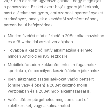
24/7-ben elérhető ügyfélszolgálattal, hogy megoldják
a panaszaidat. Ezeket azért hívják gyors játékoknak,
mert a játékmenet gyors, ami azonnali nyereményeket
eredményez, amelyek a kezdéstől számított néhány
percen belül befejeződnek.
Minden fizetési mód elérhető a 20Bet alkalmazásban
és a fő weboldal asztali verziójában.
Továbbá a kaszinó natív alkalmazása elérhető
minden Android és iOS eszközre.
Mobiltelefonodon zökkenőmentesen fogadhatsz
sportokra, és bármilyen kaszinójátékon játszhatsz.
Igen, játszhatsz asztali játékokat valódi pénzért
(online vagy élőben) a 20Bet kaszinó mobil
verziójában és a 20Bet mobilalkalmazással is.
Valós időben pörgetheted meg some sort of
rulettkereket, vagy alkalmazhatod