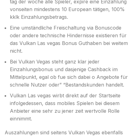
tag der woche alle Spieler, expire eine Einzahlung
vonseiten mindestens 10 European tätigen, 100%
kklk Einzahlungsbetrags.
Eine umständliche Freischaltung via Bonuscode
oder andere technische Hindernisse existieren für
das Vulkan Las vegas Bonus Guthaben bei weitem
nicht.
Bei Vulkan Vegas steht ganz klar jeder
Einzahlungsbonus und dasjenige Cashback im
Mittelpunkt, egal ob fue sich dabei o Angebote für
schnelle Nutzer oder” “Bestandskunden handelt.
Vulkan Las vegas wirbt direkt auf der Startseite
infolgedessen, dass mobiles Spielen bei diesem
Anbieter eine sehr zu jener zeit wertvolle Rolle
einnimmt.
Auszahlungen sind seitens Vulkan Vegas ebenfalls