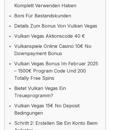
Komplett Verwenden Haben
Boni Für Bestandskunden
Details Zum Bonus Von Vulkan Vegas
Vulkan Vegas Aktionscode 40 €
Vulkanspiele Online Casino 10€ No
Downpayment Bonus
Vulkan Vegas Bonus Im Februar 2025
– 1500€ Program Code Und 200
Totally Free Spins
Bietet Vulkan Vegas Ein
Treueprogramm?
Vulkan Vegas 15€ No Deposit
Bedingungen
Schritt 2: Erstellen Sie Ein Konto Beim