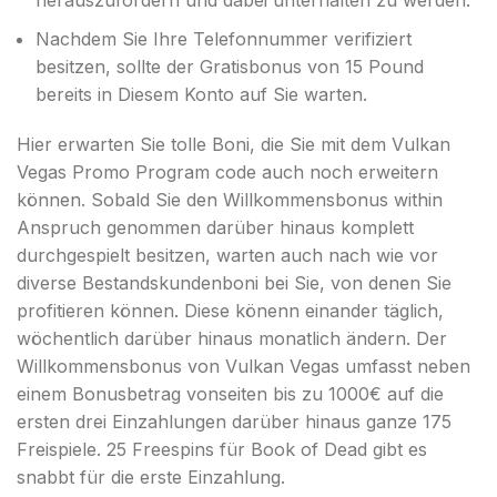
herauszufordern und dabei unterhalten zu werden.
Nachdem Sie Ihre Telefonnummer verifiziert
besitzen, sollte der Gratisbonus von 15 Pound
bereits in Diesem Konto auf Sie warten.
Hier erwarten Sie tolle Boni, die Sie mit dem Vulkan
Vegas Promo Program code auch noch erweitern
können. Sobald Sie den Willkommensbonus within
Anspruch genommen darüber hinaus komplett
durchgespielt besitzen, warten auch nach wie vor
diverse Bestandskundenboni bei Sie, von denen Sie
profitieren können. Diese könenn einander täglich,
wöchentlich darüber hinaus monatlich ändern. Der
Willkommensbonus von Vulkan Vegas umfasst neben
einem Bonusbetrag vonseiten bis zu 1000€ auf die
ersten drei Einzahlungen darüber hinaus ganze 175
Freispiele. 25 Freespins für Book of Dead gibt es
snabbt für die erste Einzahlung.