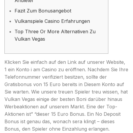
Anbieter
Fazit Zum Bonusangebot
Vulkanspiele Casino Erfahrungen
Top Three Or More Alternativen Zu
Vulkan Vegas
Klicken Sie einfach auf den Link auf unserer Website,
1 ein Konto i am Casino zu eröffnen. Nachdem Sie Ihre
Telefonnummer verifiziert besitzen, sollte der
Gratisbonus von 15 Euro bereits in Diesem Konto auf
Sie warten. Wie unsere treuen Spieler treu wissen, hat
Vulkan Vegas einige der besten Boni darüber hinaus
Werbeaktionen auf unserem Markt. Eine der Top-
Aktionen ist” “dieser 15 Euro Bonus. Ein No Deposit
Bonus ist genau das, wonach sera klingt – dieses
Bonus, den Spieler ohne Einzahlung erlangen.