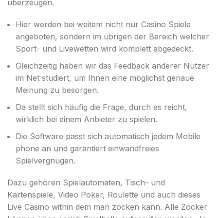
überzeugen.
Hier werden bei weitem nicht nur Casino Spiele
angeboten, sondern im übrigen der Bereich welcher
Sport- und Livewetten wird komplett abgedeckt.
Gleichzeitig haben wir das Feedback anderer Nutzer
im Net studiert, um Ihnen eine möglichst genaue
Meinung zu besorgen.
Da stellt sich häufig die Frage, durch es reicht,
wirklich bei einem Anbieter zu spielen.
Die Software passt sich automatisch jedem Mobile
phone an und garantiert einwandfreies
Spielvergnügen.
Dazu gehören Spielautomaten, Tisch- und
Kartenspiele, Video Poker, Roulette und auch dieses
Live Casino within dem man zocken kann. Alle Zocker