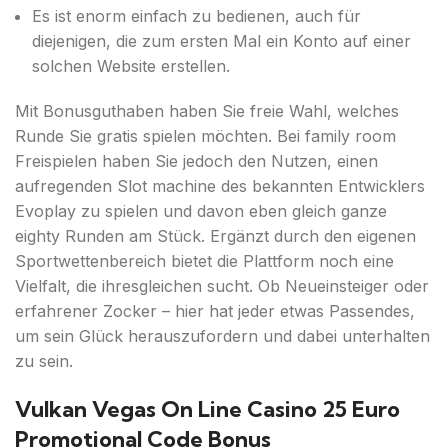
Es ist enorm einfach zu bedienen, auch für
diejenigen, die zum ersten Mal ein Konto auf einer
solchen Website erstellen.
Mit Bonusguthaben haben Sie freie Wahl, welches
Runde Sie gratis spielen möchten. Bei family room
Freispielen haben Sie jedoch den Nutzen, einen
aufregenden Slot machine des bekannten Entwicklers
Evoplay zu spielen und davon eben gleich ganze
eighty Runden am Stück. Ergänzt durch den eigenen
Sportwettenbereich bietet die Plattform noch eine
Vielfalt, die ihresgleichen sucht. Ob Neueinsteiger oder
erfahrener Zocker – hier hat jeder etwas Passendes,
um sein Glück herauszufordern und dabei unterhalten
zu sein.
Vulkan Vegas On Line Casino 25 Euro
Promotional Code Bonus