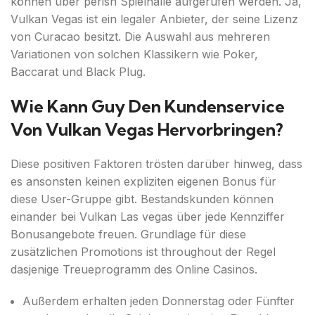
können über perish Spielhalle aufgerufen werden. Ja,
Vulkan Vegas ist ein legaler Anbieter, der seine Lizenz
von Curacao besitzt. Die Auswahl aus mehreren
Variationen von solchen Klassikern wie Poker,
Baccarat und Black Plug.
Wie Kann Guy Den Kundenservice
Von Vulkan Vegas Hervorbringen?
Diese positiven Faktoren trösten darüber hinweg, dass
es ansonsten keinen expliziten eigenen Bonus für
diese User-Gruppe gibt. Bestandskunden können
einander bei Vulkan Las vegas über jede Kennziffer
Bonusangebote freuen. Grundlage für diese
zusätzlichen Promotions ist throughout der Regel
dasjenige Treueprogramm des Online Casinos.
Außerdem erhalten jeden Donnerstag oder Fünfter