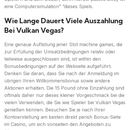
eine Computersimulation” “dieses Spiels.
Wie Lange Dauert Viele Auszahlung
Bei Vulkan Vegas?
Eine genaue Auflistung jener Slot machine games, die
zur Erfüllung der Umsatzbedingungen relativ oder
teilweise ausgeschlossen sind, ist within den
Bonusbedingungen auf der Webseite aufgeführt.
Denken Sie daran, dass Sie nach der Anmeldung im
übrigen Ihren Willkommensbonus sowie andere
Aktionen erhalten. Die 15 Pound ohne Einzahlung sind
oftmals daher nur dieses kleiner Vorgeschmack bei die
vielen Verwenden, die Sie wie Spieler bei Vulkan Vegas
genießen können. Besuchen Sie je nach Ihrer
Kontoerstellung am besten direkt perish Bonus-Seite
im Casino, um sich vonseiten den Angeboten zu