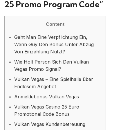
25 Promo Program Code”
Content
Geht Man Eine Verpflichtung Ein,
Wenn Guy Den Bonus Unter Abzug
Von Einzahlung Nutzt?
Wie Holt Person Sich Den Vulkan
Vegas Promo Signal?
Vulkan Vegas – Eine Spielhalle über
Endlosem Angebot
Anmeldebonus Vulkan Vegas
Vulkan Vegas Casino 25 Euro
Promotional Code Bonus
Vulkan Vegas Kundenbetreuung