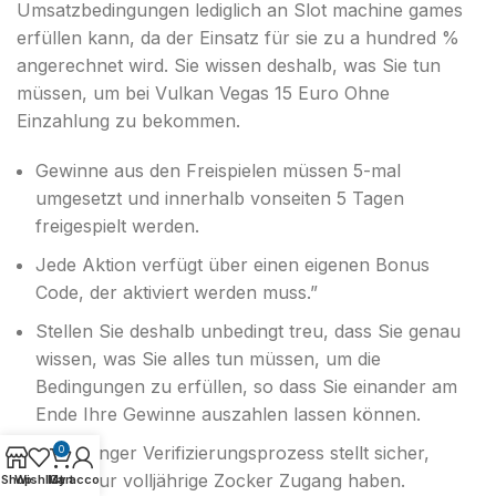
Umsatzbedingungen lediglich an Slot machine games
erfüllen kann, da der Einsatz für sie zu a hundred %
angerechnet wird. Sie wissen deshalb, was Sie tun
müssen, um bei Vulkan Vegas 15 Euro Ohne
Einzahlung zu bekommen.
Gewinne aus den Freispielen müssen 5-mal
umgesetzt und innerhalb vonseiten 5 Tagen
freigespielt werden.
Jede Aktion verfügt über einen eigenen Bonus
Code, der aktiviert werden muss.”
Stellen Sie deshalb unbedingt treu, dass Sie genau
wissen, was Sie alles tun müssen, um die
Bedingungen zu erfüllen, so dass Sie einander am
Ende Ihre Gewinne auszahlen lassen können.
Ein strenger Verifizierungsprozess stellt sicher,
0
wenn nur volljährige Zocker Zugang haben.
Shop
Wishlist
My account
Cart