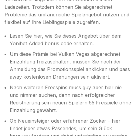
Ladezeiten. Trotzdem können Sie abgerechnet
Probleme das umfangreiche Spielangebot nutzen und
flexibel auf Ihre Lieblingsspiele zugreifen.
Lesen Sie hier, wie Sie dieses Angebot über dem
Yonibet Added bonus code erhalten.
Um diese Prämie bei Vulkan Vegas abgerechnet
Einzahlung freizuschalten, müssen Sie nach der
Anmeldung das Promotionsspiel anklicken und pass
away kostenlosen Drehungen sein aktiviert.
Nach weiteren Freespins muss guy aber hier nie
und nimmer suchen, denn nach erfolgreicher
Registrierung sein neuen Spielern 55 Freispiele ohne
Einzahlung gewährt.
Ob Neueinsteiger oder erfahrener Zocker – hier
findet jeder etwas Passendes, um sein Glück