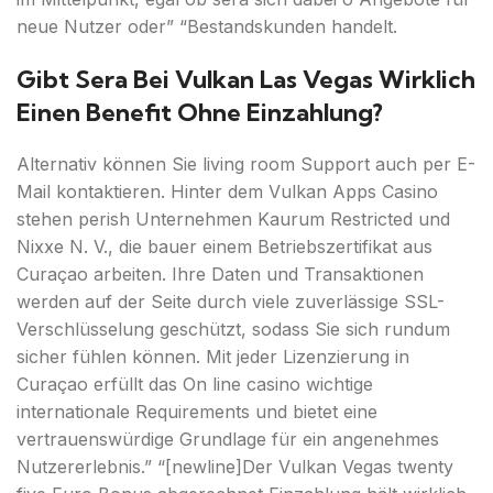
neue Nutzer oder” “Bestandskunden handelt.
Gibt Sera Bei Vulkan Las Vegas Wirklich
Einen Benefit Ohne Einzahlung?
Alternativ können Sie living room Support auch per E-
Mail kontaktieren. Hinter dem Vulkan Apps Casino
stehen perish Unternehmen Kaurum Restricted und
Nixxe N. V., die bauer einem Betriebszertifikat aus
Curaçao arbeiten. Ihre Daten und Transaktionen
werden auf der Seite durch viele zuverlässige SSL-
Verschlüsselung geschützt, sodass Sie sich rundum
sicher fühlen können. Mit jeder Lizenzierung in
Curaçao erfüllt das On line casino wichtige
internationale Requirements und bietet eine
vertrauenswürdige Grundlage für ein angenehmes
Nutzererlebnis.” “[newline]Der Vulkan Vegas twenty