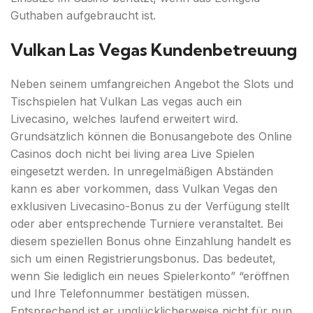
Guthaben aufgebraucht ist.
Vulkan Las Vegas Kundenbetreuung
Neben seinem umfangreichen Angebot the Slots und
Tischspielen hat Vulkan Las vegas auch ein
Livecasino, welches laufend erweitert wird.
Grundsätzlich können die Bonusangebote des Online
Casinos doch nicht bei living area Live Spielen
eingesetzt werden. In unregelmäßigen Abständen
kann es aber vorkommen, dass Vulkan Vegas den
exklusiven Livecasino-Bonus zu der Verfügung stellt
oder aber entsprechende Turniere veranstaltet. Bei
diesem speziellen Bonus ohne Einzahlung handelt es
sich um einen Registrierungsbonus. Das bedeutet,
wenn Sie lediglich ein neues Spielerkonto” “eröffnen
und Ihre Telefonnummer bestätigen müssen.
Entsprechend ist er unglücklicherweise nicht für nun