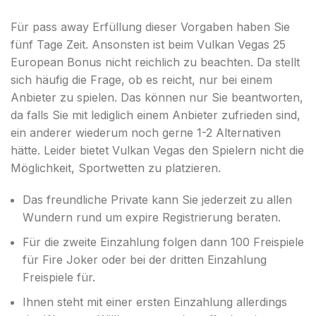
Für pass away Erfüllung dieser Vorgaben haben Sie
fünf Tage Zeit. Ansonsten ist beim Vulkan Vegas 25
European Bonus nicht reichlich zu beachten. Da stellt
sich häufig die Frage, ob es reicht, nur bei einem
Anbieter zu spielen. Das können nur Sie beantworten,
da falls Sie mit lediglich einem Anbieter zufrieden sind,
ein anderer wiederum noch gerne 1-2 Alternativen
hätte. Leider bietet Vulkan Vegas den Spielern nicht die
Möglichkeit, Sportwetten zu platzieren.
Das freundliche Private kann Sie jederzeit zu allen
Wundern rund um expire Registrierung beraten.
Für die zweite Einzahlung folgen dann 100 Freispiele
für Fire Joker oder bei der dritten Einzahlung
Freispiele für.
Ihnen steht mit einer ersten Einzahlung allerdings