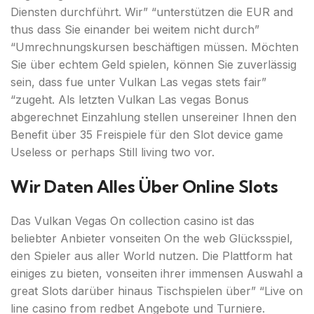
Diensten durchführt. Wir” “unterstützen die EUR and
thus dass Sie einander bei weitem nicht durch”
“Umrechnungskursen beschäftigen müssen. Möchten
Sie über echtem Geld spielen, können Sie zuverlässig
sein, dass fue unter Vulkan Las vegas stets fair”
“zugeht. Als letzten Vulkan Las vegas Bonus
abgerechnet Einzahlung stellen unsereiner Ihnen den
Benefit über 35 Freispiele für den Slot device game
Useless or perhaps Still living two vor.
Wir Daten Alles Über Online Slots
Das Vulkan Vegas On collection casino ist das
beliebter Anbieter vonseiten On the web Glücksspiel,
den Spieler aus aller World nutzen. Die Plattform hat
einiges zu bieten, vonseiten ihrer immensen Auswahl a
great Slots darüber hinaus Tischspielen über” “Live on
line casino from redbet Angebote und Turniere.