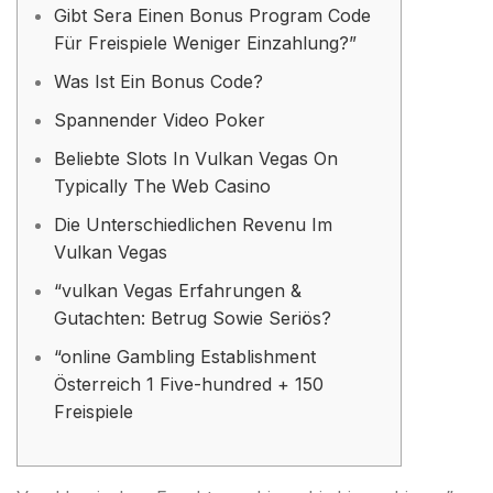
Gibt Sera Einen Bonus Program Code
Für Freispiele Weniger Einzahlung?”
Was Ist Ein Bonus Code?
Spannender Video Poker
Beliebte Slots In Vulkan Vegas On
Typically The Web Casino
Die Unterschiedlichen Revenu Im
Vulkan Vegas
“vulkan Vegas Erfahrungen &
Gutachten: Betrug Sowie Seriös?
“online Gambling Establishment
Österreich 1 Five-hundred + 150
Freispiele