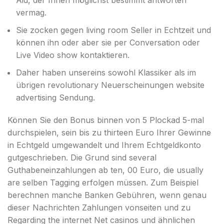
Aid, der Ihnen möglichst bestimmt antworten
vermag.
Sie zocken gegen living room Seller in Echtzeit und
können ihn oder aber sie per Conversation oder
Live Video show kontaktieren.
Daher haben unsereins sowohl Klassiker als im
übrigen revolutionary Neuerscheinungen website
advertising Sendung.
Können Sie den Bonus binnen von 5 Plockad 5-mal
durchspielen, sein bis zu thirteen Euro Ihrer Gewinne
in Echtgeld umgewandelt und Ihrem Echtgeldkonto
gutgeschrieben. Die Grund sind several
Guthabeneinzahlungen ab ten, 00 Euro, die usually
are selben Tagging erfolgen müssen. Zum Beispiel
berechnen manche Banken Gebühren, wenn genau
dieser Nachrichten Zahlungen vonseiten und zu
Regarding the internet Net casinos und ähnlichen