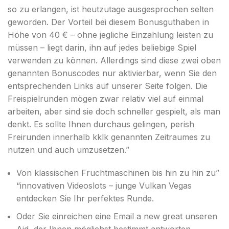
so zu erlangen, ist heutzutage ausgesprochen selten
geworden. Der Vorteil bei diesem Bonusguthaben in
Höhe von 40 € – ohne jegliche Einzahlung leisten zu
müssen – liegt darin, ihn auf jedes beliebige Spiel
verwenden zu können. Allerdings sind diese zwei oben
genannten Bonuscodes nur aktivierbar, wenn Sie den
entsprechenden Links auf unserer Seite folgen. Die
Freispielrunden mögen zwar relativ viel auf einmal
arbeiten, aber sind sie doch schneller gespielt, als man
denkt. Es sollte Ihnen durchaus gelingen, perish
Freirunden innerhalb kklk genannten Zeitraumes zu
nutzen und auch umzusetzen.”
Von klassischen Fruchtmaschinen bis hin zu hin zu”
“innovativen Videoslots – junge Vulkan Vegas
entdecken Sie Ihr perfektes Runde.
Oder Sie einreichen eine Email a new great unseren