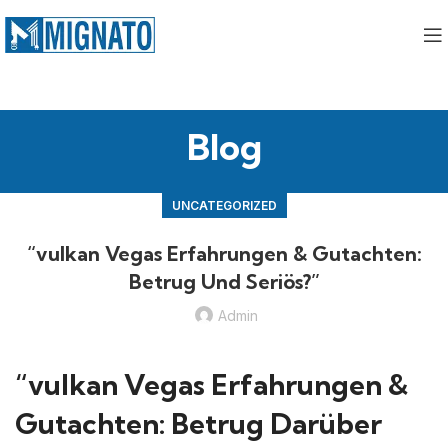
Blog
UNCATEGORIZED
“vulkan Vegas Erfahrungen & Gutachten:
Betrug Und Seriös?”
Admin
“vulkan Vegas Erfahrungen &
Gutachten: Betrug Darüber