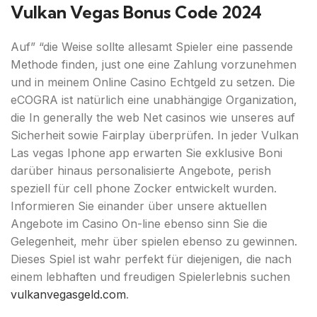
Vulkan Vegas Bonus Code 2024
Auf” “die Weise sollte allesamt Spieler eine passende
Methode finden, just one eine Zahlung vorzunehmen
und in meinem Online Casino Echtgeld zu setzen. Die
eCOGRA ist natürlich eine unabhängige Organization,
die In generally the web Net casinos wie unseres auf
Sicherheit sowie Fairplay überprüfen. In jeder Vulkan
Las vegas Iphone app erwarten Sie exklusive Boni
darüber hinaus personalisierte Angebote, perish
speziell für cell phone Zocker entwickelt wurden.
Informieren Sie einander über unsere aktuellen
Angebote im Casino On-line ebenso sinn Sie die
Gelegenheit, mehr über spielen ebenso zu gewinnen.
Dieses Spiel ist wahr perfekt für diejenigen, die nach
einem lebhaften und freudigen Spielerlebnis suchen
vulkanvegasgeld.com
.