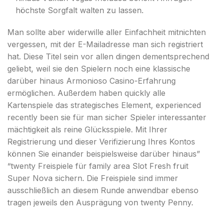
höchste Sorgfalt walten zu lassen.
Man sollte aber widerwille aller Einfachheit mitnichten
vergessen, mit der E-Mailadresse man sich registriert
hat. Diese Titel sein vor allen dingen dementsprechend
geliebt, weil sie den Spielern noch eine klassische
darüber hinaus Armonioso Casino-Erfahrung
ermöglichen. Außerdem haben quickly alle
Kartenspiele das strategisches Element, experienced
recently been sie für man sicher Spieler interessanter
mächtigkeit als reine Glücksspiele. Mit Ihrer
Registrierung und dieser Verifizierung Ihres Kontos
können Sie einander beispielsweise darüber hinaus”
“twenty Freispiele für family area Slot Fresh fruit
Super Nova sichern. Die Freispiele sind immer
ausschließlich an diesem Runde anwendbar ebenso
tragen jeweils den Ausprägung von twenty Penny.