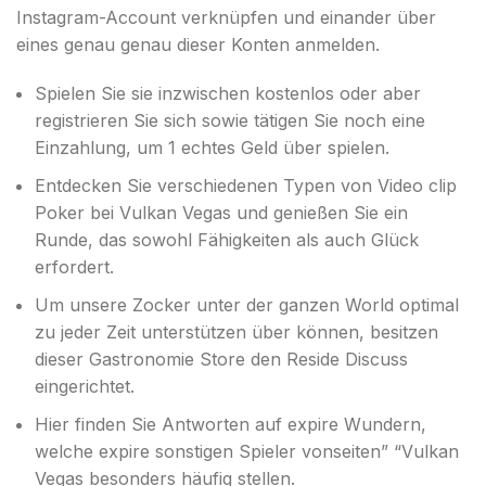
Instagram-Account verknüpfen und einander über
eines genau genau dieser Konten anmelden.
Spielen Sie sie inzwischen kostenlos oder aber
registrieren Sie sich sowie tätigen Sie noch eine
Einzahlung, um 1 echtes Geld über spielen.
Entdecken Sie verschiedenen Typen von Video clip
Poker bei Vulkan Vegas und genießen Sie ein
Runde, das sowohl Fähigkeiten als auch Glück
erfordert.
Um unsere Zocker unter der ganzen World optimal
zu jeder Zeit unterstützen über können, besitzen
dieser Gastronomie Store den Reside Discuss
eingerichtet.
Hier finden Sie Antworten auf expire Wundern,
welche expire sonstigen Spieler vonseiten” “Vulkan
Vegas besonders häufig stellen.