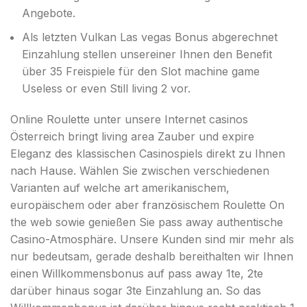
Angebote.
Als letzten Vulkan Las vegas Bonus abgerechnet
Einzahlung stellen unsereiner Ihnen den Benefit
über 35 Freispiele für den Slot machine game
Useless or even Still living 2 vor.
Online Roulette unter unsere Internet casinos
Österreich bringt living area Zauber und expire
Eleganz des klassischen Casinospiels direkt zu Ihnen
nach Hause. Wählen Sie zwischen verschiedenen
Varianten auf welche art amerikanischem,
europäischem oder aber französischem Roulette On
the web sowie genießen Sie pass away authentische
Casino-Atmosphäre. Unsere Kunden sind mir mehr als
nur bedeutsam, gerade deshalb bereithalten wir Ihnen
einen Willkommensbonus auf pass away 1te, 2te
darüber hinaus sogar 3te Einzahlung an. So das