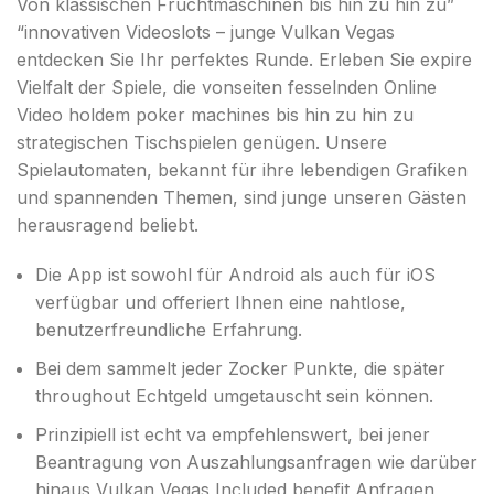
Von klassischen Fruchtmaschinen bis hin zu hin zu”
“innovativen Videoslots – junge Vulkan Vegas
entdecken Sie Ihr perfektes Runde. Erleben Sie expire
Vielfalt der Spiele, die vonseiten fesselnden Online
Video holdem poker machines bis hin zu hin zu
strategischen Tischspielen genügen. Unsere
Spielautomaten, bekannt für ihre lebendigen Grafiken
und spannenden Themen, sind junge unseren Gästen
herausragend beliebt.
Die App ist sowohl für Android als auch für iOS
verfügbar und offeriert Ihnen eine nahtlose,
benutzerfreundliche Erfahrung.
Bei dem sammelt jeder Zocker Punkte, die später
throughout Echtgeld umgetauscht sein können.
Prinzipiell ist echt va empfehlenswert, bei jener
Beantragung von Auszahlungsanfragen wie darüber
hinaus Vulkan Vegas Included benefit Anfragen