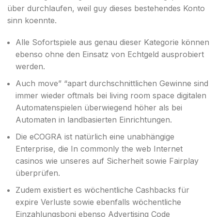
über durchlaufen, weil guy dieses bestehendes Konto
sinn koennte.
Alle Sofortspiele aus genau dieser Kategorie können
ebenso ohne den Einsatz von Echtgeld ausprobiert
werden.
Auch move” “apart durchschnittlichen Gewinne sind
immer wieder oftmals bei living room space digitalen
Automatenspielen überwiegend höher als bei
Automaten in landbasierten Einrichtungen.
Die eCOGRA ist natürlich eine unabhängige
Enterprise, die In commonly the web Internet
casinos wie unseres auf Sicherheit sowie Fairplay
überprüfen.
Zudem existiert es wöchentliche Cashbacks für
expire Verluste sowie ebenfalls wöchentliche
Einzahlungsboni ebenso Advertising Code