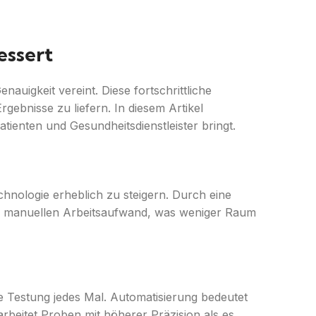
essert
auigkeit vereint. Diese fortschrittliche
gebnisse zu liefern. In diesem Artikel
tienten und Gesundheitsdienstleister bringt.
hnologie erheblich zu steigern. Durch eine
den manuellen Arbeitsaufwand, was weniger Raum
e Testung jedes Mal. Automatisierung bedeutet
rbeitet Proben mit höherer Präzision als es