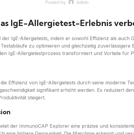
Posted by
Admin
 IgE-Allergietest-Erlebnis verb
r IgE-Allergietests, indem er sowohl Effizienz als auch Gen
establäufe zu optimieren und gleichzeitig zuverlässigere Er
IgE-Allergietestprozess transformiert und Vorteile für Pa
e Effizienz von IgE-Allergietests durch seine moderne Tec
tgeschwindigkeit signifikant erhöht werden. Es reduziert 
oduktivität steigert.
sion
bietet der ImmunoCAP Explorer eine präzise und konsistent
ch eine höhere Genauigkeit. Die Maschine erkennt und vera