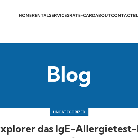
HOME
RENTAL
SERVICES
RATE-CARD
ABOUT
CONTACT
B
Blog
UNCATEGORIZED
lorer das IgE-Allergietest-E