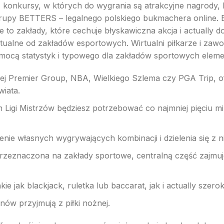
ż konkursy, w których do wygrania są atrakcyjne nagrody
em grupy BETTERS – legalnego polskiego bukmachera onlin
 to zakłady, które cechuje błyskawiczna akcja i actually 
rtualne od zakładów esportowych. Wirtualni piłkarze i za
 pomocą statystyk i typowego dla zakładów sportowych eleme
skiej Premier Group, NBA, Wielkiego Szlema czy PGA Trip, 
wiata.
 Ligi Mistrzów będziesz potrzebować co najmniej pięciu m
nie własnych wygrywających kombinacji i dzielenia się z nim
przeznaczona na zakłady sportowe, centralną część zajmuje
ie jak blackjack, ruletka lub baccarat, jak i actually szer
ów przyjmują z piłki nożnej.