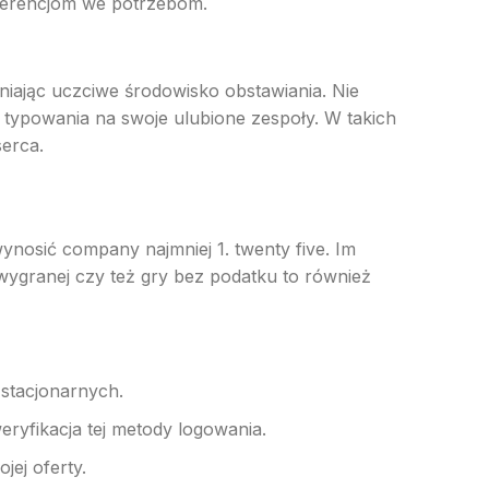
eferencjom we potrzebom.
ając uczciwe środowisko obstawiania. Nie
typowania na swoje ulubione zespoły. W takich
erca.
ynosić company najmniej 1. twenty five. Im
wygranej czy też gry bez podatku to również
stacjonarnych.
eryfikacja tej metody logowania.
jej oferty.