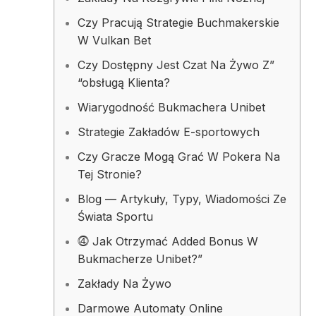
Сzy Pracują Strategie Buchmakerskie
W Vulkan Bet
Czy Dostępny Jest Czat Na Żywo Z”
“obsługą Klienta?
Wiarygodność Bukmachera Unibet
Strategie Zakładów E-sportowych
Czy Gracze Mogą Grać W Pokera Na
Tej Stronie?
Blog — Artykuły, Typy, Wiadomości Ze
Świata Sportu
⓸ Jak Otrzymać Added Bonus W
Bukmacherze Unibet?”
Zakłady Na Żywo
Darmowe Automaty Online