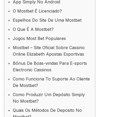
App Simply No Android
O Mostbet É Licenciado?
Espelhos Do Site De Uma Mostbet
O Que É A Mostbet?
Jogos Most Bet Populares
Mostbet – Site Oficial Sobre Cassino
Online Elizabeth Apostas Esportivas
Bônus De Boas-vindas Para E-sports
Electronic Cassinos
Como Funciona To Suporte Ao Cliente
De Mostbet?
Como Produzir Um Depósito Simply
No Mostbet?
Quais Os Métodos De Deposito No
Mostbet?