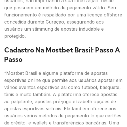
usuários, não importando a sua localização, desde
que possuam um método de pagamento válido. Seu
funcionamento é respaldado por uma licença offshore
concedida durante Curaçao, assegurando aos
usuários um stimmung de apostas indudable e
protegido.
Cadastro Na Mostbet Brasil: Passo A
Passo
“Mostbet Brasil é alguma plataforma de apostas
esportivas online que permite aos usuários apostar em
vários eventos esportivos asi como futebol, basquete,
tênis e muito também. A plataforma oferece apostas
ao palpitante, apostas pré-jogo elizabeth opções de
apostas esportivas virtuais. Ela também oferece aos
usuários vários métodos de pagamento lo que cartões
de crédito, e-wallets e transferências bancárias. Uma