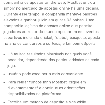
companhia de apostas on the web, Mostbet entrou
simply no mercado de apostas online há uma década.
Durante esse tempo, a companhia manteve padrões
elevados e ganhou juicio em quase 93 países. Uma
companhia legítima de apostas online que permite
jogadores ao redor do mundo apostarem em eventos
esportivos incluindo cricket, futebol, basquete, aposta
no ano de concursos e sorteios, e também eSports.
Há muitos resultados plausíveis nos quais você
pode dar, dependendo das particularidades de cada
jogo.
usuário pode escolher a mais conveniente.
Para retirar fundos mhh Mostbet, clique em
“Levantamentos” e continue as orientações
disponibilizadas na plataforma.
Escolha um método de deposito e siga while