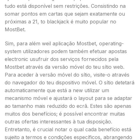
tudo está disponível sem restrições. Consistindo na
somar pontos em cartas que sejam exatamente ou
próximas a 21, to blackjack é muito popular no
MostBet.
Sim, para além weil aplicação Mostbet, operating-
system utilizadores podem também efetuar apostas
electronic usufruir dos serviços fornecidos pela
Mostbet através da versão móvel do teu sítio web.
Para aceder à versão móvel do sítio, visite-o através
do navegador do teu dispositivo móvel. O sítio detetará
automaticamente que está a new utilizar um
mecanismo móvel e ajustará o layout para se adaptar
ao tamanho mais reduzido do ecrã. Estes são apenas
muitos dos benefícios; é possível encontrar muitas
outras ofertas interessantes à tua disposição.
Entretanto, é crucial notar o qual cada benefício está
sujeito a termos e condições específicos, abrangendo