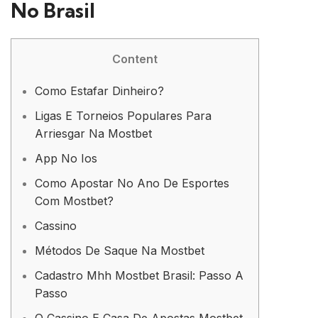
No Brasil
Content
Como Estafar Dinheiro?
Ligas E Torneios Populares Para
Arriesgar Na Mostbet
App No Ios
Como Apostar No Ano De Esportes
Com Mostbet?
Cassino
Métodos De Saque Na Mostbet
Cadastro Mhh Mostbet Brasil: Passo A
Passo