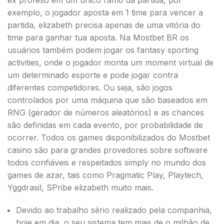
ex profeso em um único ramo da partida, por
exemplo, o jogador aposta em 1 time para vencer a
partida, elizabeth precisa apenas de uma vitória do
time para ganhar tua aposta. Na Mostbet BR os
usuários também podem jogar os fantasy sporting
activities, onde o jogador monta um moment virtual de
um determinado esporte e pode jogar contra
diferentes competidores. Ou seja, são jogos
controlados por uma máquina que são baseados em
RNG (gerador de números aleatórios) e as chances
são definidas em cada evento, por probabilidade de
ocorrer. Todos os games disponibilizados do Mostbet
casino são para grandes provedores sobre software
todos confiáveis e respeitados simply no mundo dos
games de azar, tais como Pragmatic Play, Playtech,
Yggdrasil, SPribe elizabeth muito mais.
Devido ao trabalho sério realizado pela companhia,
hoje em dia, o seu sistema tem mais de o milhão de