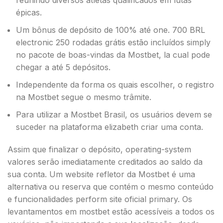
reunindo diversos atletas qualificados em lutas
épicas.
Um bônus de depósito de 100% até one. 700 BRL
electronic 250 rodadas grátis estão incluídos simply
no pacote de boas-vindas da Mostbet, la cual pode
chegar a até 5 depósitos.
Independente da forma os quais escolher, o registro
na Mostbet segue o mesmo trâmite.
Para utilizar a Mostbet Brasil, os usuários devem se
suceder na plataforma elizabeth criar uma conta.
Assim que finalizar o depósito, operating-system
valores serão imediatamente creditados ao saldo da
sua conta. Um website refletor da Mostbet é uma
alternativa ou reserva que contém o mesmo conteúdo
e funcionalidades perform site oficial primary. Os
levantamentos em mostbet estão acessíveis a todos os