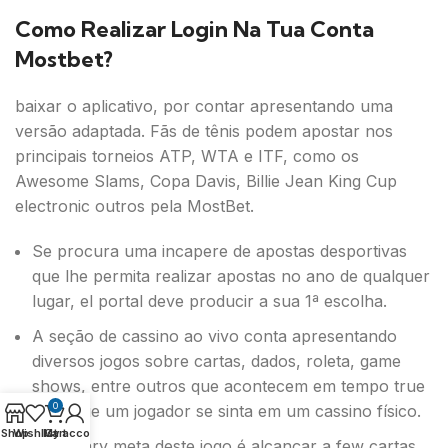
Como Realizar Login Na Tua Conta
Mostbet?
baixar o aplicativo, por contar apresentando uma
versão adaptada. Fãs de tênis podem apostar nos
principais torneios ATP, WTA e ITF, como os
Awesome Slams, Copa Davis, Billie Jean King Cup
electronic outros pela MostBet.
Se procura uma incapere de apostas desportivas
que lhe permita realizar apostas no ano de qualquer
lugar, el portal deve producir a sua 1ª escolha.
A seção de cassino ao vivo conta apresentando
diversos jogos sobre cartas, dados, roleta, game
shows, entre outros que acontecem em tempo true
0
para que um jogador se sinta em um cassino físico.
Shop
Wishlist
My account
Cart
A primary meta deste jogo é alcançar a few cartas