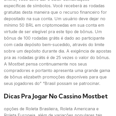
específicas de símbolos. Você receberá as rodadas
gratuitas desta maneira que o recurso financeiro for
depositado na sua conta. Um usuário deve dejar no
mínimo 50 BRL em criptomoedas em sua conta em
virtude de ser elegível pra este tipo de bônus. Um
bônus de 100 rodadas grátis é dado ao participante
com cada depósito bem-sucedido, através do limite
sobre um depósito durante dia. A exigência de apostas
pra as rodadas grátis é de 25 vezes o valor do bônus.
A Mostbet pensa continuamente nos seus
compradores e portanto apresenta uma grande gama
de bônus elizabeth promoções disponíveis para que
seus jogadores do” “Brasil possam se patrocinar.
Dicas Pra Jogar No Cassino Mostbet
opções de Roleta Brasileira, Roleta Americana e
Roleta Europeia, além de variações populares tais