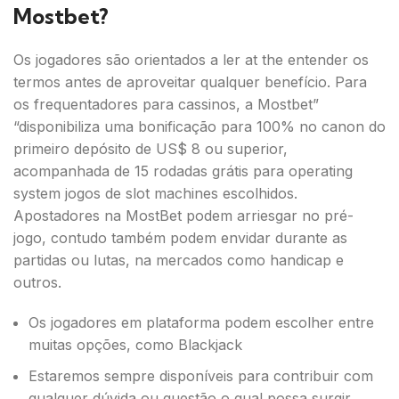
Mostbet?
Os jogadores são orientados a ler at the entender os
termos antes de aproveitar qualquer benefício. Para
os frequentadores para cassinos, a Mostbet”
“disponibiliza uma bonificação para 100% no canon do
primeiro depósito de US$ 8 ou superior,
acompanhada de 15 rodadas grátis para operating
system jogos de slot machines escolhidos.
Apostadores na MostBet podem arriesgar no pré-
jogo, contudo também podem envidar durante as
partidas ou lutas, na mercados como handicap e
outros.
Os jogadores em plataforma podem escolher entre
muitas opções, como Blackjack
Estaremos sempre disponíveis para contribuir com
qualquer dúvida ou questão o qual possa surgir.