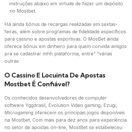
instruções abaixo em virtude de fazer um depósito
no Mostbet.
Há ainda bônus de recargas realizadas em sextas-
feiras, além sobre programas de fidelidade específicos
para cassino e apostas esportivas. O MosBet ainda
oferece bônus em dinheiro para quem convida amigos
pra se cadastrar mhh plataforma, entre” “várias
outras
O Cassino E Locuinta De Apostas
Mostbet É Confiável?
Os conhecidos desenvolvedores de computer
software Yggdrasil, Evolution Video gaming, Ezugi,
Microgaming oferecem os principais jogos disponíveis
na Mostbet. Com mais para dez anos para experiência
no setor de apostas on-line, MostBet se estabeleceu