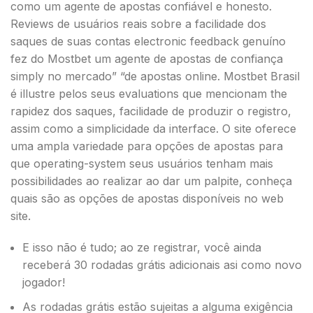
como um agente de apostas confiável e honesto.
Reviews de usuários reais sobre a facilidade dos
saques de suas contas electronic feedback genuíno
fez do Mostbet um agente de apostas de confiança
simply no mercado” “de apostas online. Mostbet Brasil
é illustre pelos seus evaluations que mencionam the
rapidez dos saques, facilidade de produzir o registro,
assim como a simplicidade da interface. O site oferece
uma ampla variedade para opções de apostas para
que operating-system seus usuários tenham mais
possibilidades ao realizar ao dar um palpite, conheça
quais são as opções de apostas disponíveis no web
site.
E isso não é tudo; ao ze registrar, você ainda
receberá 30 rodadas grátis adicionais asi como novo
jogador!
As rodadas grátis estão sujeitas a alguma exigência