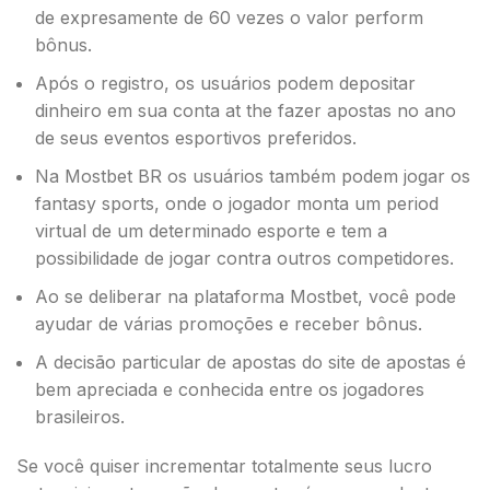
de expresamente de 60 vezes o valor perform
bônus.
Após o registro, os usuários podem depositar
dinheiro em sua conta at the fazer apostas no ano
de seus eventos esportivos preferidos.
Na Mostbet BR os usuários também podem jogar os
fantasy sports, onde o jogador monta um period
virtual de um determinado esporte e tem a
possibilidade de jogar contra outros competidores.
Ao se deliberar na plataforma Mostbet, você pode
ayudar de várias promoções e receber bônus.
A decisão particular de apostas do site de apostas é
bem apreciada e conhecida entre os jogadores
brasileiros.
Se você quiser incrementar totalmente seus lucro